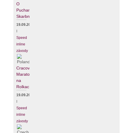
O
Puchar
Skarbnika
19.09.2026
I
Speed
inline
závody
Cracovia
Maraton
na
Rolkach
19.09.2026
I
Speed
inline
závody