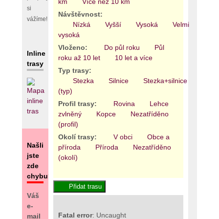
km
Více než 10 km
si
Návštěvnost:
vážíme!
Nízká
Vyšší
Vysoká
Velmi
vysoká
Vloženo:
Do půl roku
Půl
Inline
roku až 10 let
10 let a více
trasy
Typ trasy:
Stezka
Silnice
Stezka+silnice
Areál
(typ)
Profil trasy:
Rovina
Lehce
zvlněný
Kopce
Nezatříděno
(profil)
Okolí trasy:
V obci
Obce a
Našli
příroda
Příroda
Nezatříděno
jste
(okolí)
zde
chybu?
Váš
e-
Fatal error
: Uncaught
mail