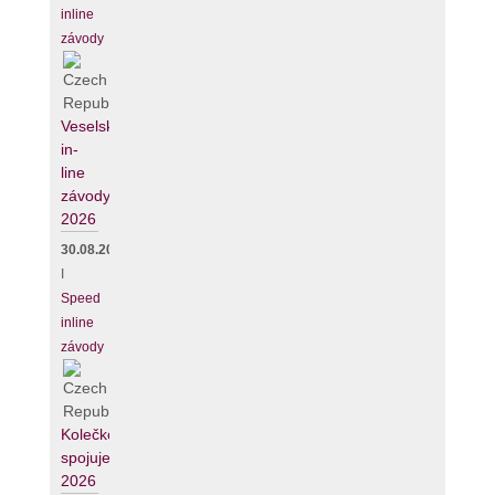
inline
závody
Veselské
in-
line
závody
2026
30.08.2026
I
Speed
inline
závody
Kolečko
spojuje
2026