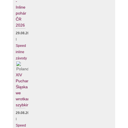
-
Inline
pohár
ČR
2026
29.08.2026
I
Speed
inline
závody
XIV
Puchar
Śląska
we
wrotkarstwie
szybkim
29.08.2026
I
Speed