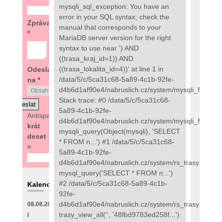
mysqli_sql_exception: You have an
error in your SQL syntax; check the
Zpráva
manual that corresponds to your
*
MariaDB server version for the right
syntax to use near ') AND
((trasa_kraj_id=1)) AND
((trasa_lokalita_id=4))' at line 1 in
Odeslat
/data/5/c/5ca31c68-5a89-4c1b-92fe-
na
*
d4b6d1af90e4/nabruslich.cz/system/mysqli_fix.php:
Stack trace: #0 /data/5/c/5ca31c68-
5a89-4c1b-92fe-
Antispam:
4
d4b6d1af90e4/nabruslich.cz/system/mysqli_fix.php(
krát
mysqli_query(Object(mysqli), 'SELECT
deset
* FROM n...') #1 /data/5/c/5ca31c68-
=
5a89-4c1b-92fe-
d4b6d1af90e4/nabruslich.cz/system/rs_trasy.php(89
mysql_query('SELECT * FROM n...')
#2 /data/5/c/5ca31c68-5a89-4c1b-
Kalendář
92fe-
d4b6d1af90e4/nabruslich.cz/system/rs_trasy.php(48
08.08.2026
trasy_view_all('', '48fbd9783ed258f...')
I