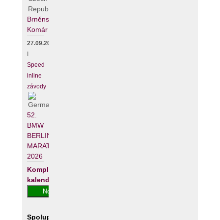
Brněnský
Komár
27.09.2026
I
Speed
inline
závody
52.
BMW
BERLIN-
MARATHON
2026
Kompletní
kalendář
Spolupracujeme