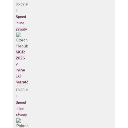
05.09.2026
I
Speed
inline
závody
MČR
2026
v
inline
1/2
maratónu
13.09.2026
I
Speed
inline
závody