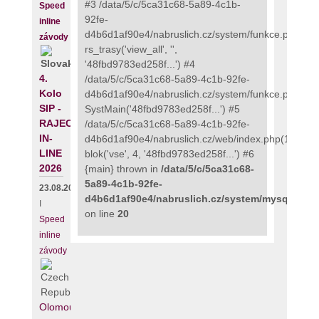
#3 /data/5/c/5ca31c68-5a89-4c1b-
Speed
92fe-
inline
d4b6d1af90e4/nabruslich.cz/system/funkce.php(273
závody
rs_trasy('view_all', '',
'48fbd9783ed258f...') #4
4.
/data/5/c/5ca31c68-5a89-4c1b-92fe-
Kolo
d4b6d1af90e4/nabruslich.cz/system/funkce.php(135
SIP -
SystMain('48fbd9783ed258f...') #5
RAJECKÝ
/data/5/c/5ca31c68-5a89-4c1b-92fe-
IN-
d4b6d1af90e4/nabruslich.cz/web/index.php(111):
LINE
blok('vse', 4, '48fbd9783ed258f...') #6
2026
{main} thrown in
/data/5/c/5ca31c68-
5a89-4c1b-92fe-
23.08.2026
d4b6d1af90e4/nabruslich.cz/system/mysqli_fix.
I
on line
20
Speed
inline
závody
Olomouc