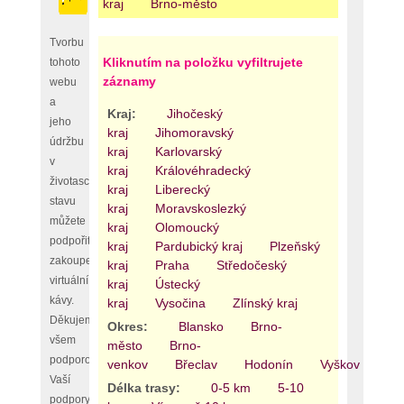
kraj
Brno-město
Tvorbu
Kliknutím na položku vyfiltrujete
tohoto
záznamy
webu
a
Kraj:
Jihočeský
jeho
kraj
Jihomoravský
údržbu
kraj
Karlovarský
v
kraj
Královéhradecký
životaschopném
kraj
Liberecký
stavu
kraj
Moravskoslezký
můžete
kraj
Olomoucký
podpořit
kraj
Pardubický kraj
Plzeňský
zakoupením
kraj
Praha
Středočeský
virtuální
kraj
Ústecký
kávy.
kraj
Vysočina
Zlínský kraj
Děkujeme
Okres:
Blansko
Brno-
všem
město
Brno-
podporovatelům,
venkov
Břeclav
Hodonín
Vyškov
Zn
Vaší
Délka trasy:
0-5 km
5-10
podpory