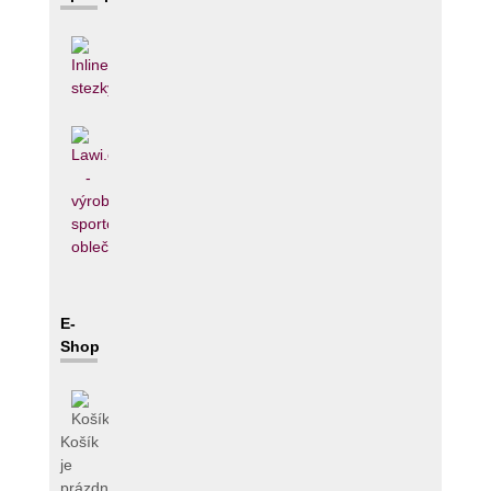
E-
Shop
Košík
je
prázdný