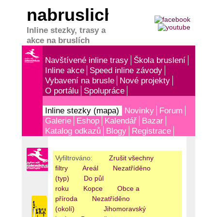
nabruslich.cz
Inline stezky, trasy a
akce na bruslích
Navštívené inline trasy
Škola bruslení
Inline akce
Speed inline závody
Vybavení na brusle
Nové projekty
O portálu
Spolupráce
Inline stezky (mapa)
Novinky
Forum
Galerie
Eshop
Kalendář
Bazar
Katalog odkazů
Blogy
Registrace
Vyfiltrováno:
Zrušit všechny
filtry
Areál
Nezatříděno
(typ)
Do půl
roku
Kopce
Obce a
příroda
Nezatříděno
(okolí)
Jihomoravský