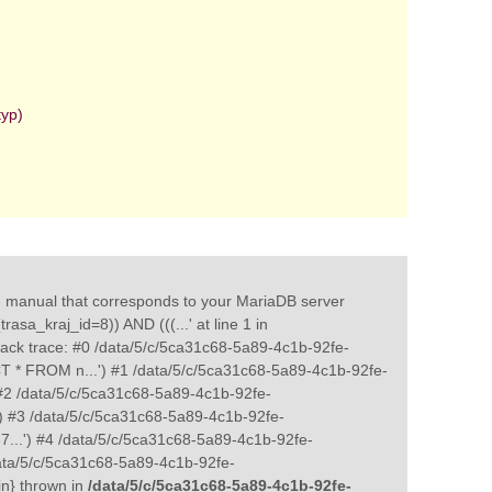
typ)
e manual that corresponds to your MariaDB server
asa_kraj_id=8)) AND (((...' at line 1 in
ack trace: #0 /data/5/c/5ca31c68-5a89-4c1b-92fe-
CT * FROM n...') #1 /data/5/c/5ca31c68-5a89-4c1b-92fe-
#2 /data/5/c/5ca31c68-5a89-4c1b-92fe-
') #3 /data/5/c/5ca31c68-5a89-4c1b-92fe-
7...') #4 /data/5/c/5ca31c68-5a89-4c1b-92fe-
ata/5/c/5ca31c68-5a89-4c1b-92fe-
in} thrown in
/data/5/c/5ca31c68-5a89-4c1b-92fe-