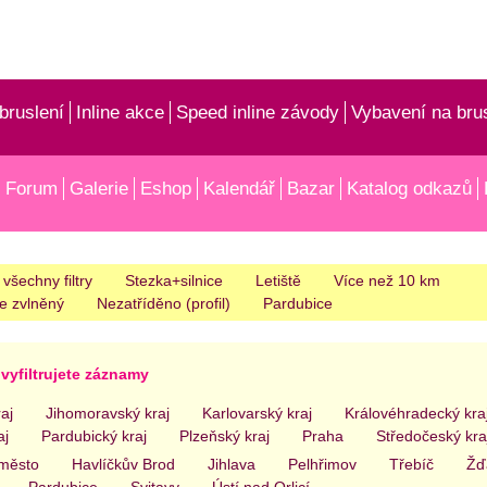
bruslení
Inline akce
Speed inline závody
Vybavení na bru
Forum
Galerie
Eshop
Kalendář
Bazar
Katalog odkazů
 všechny filtry
Stezka+silnice
Letiště
Více než 10 km
e zvlněný
Nezatříděno (profil)
Pardubice
vyfiltrujete záznamy
aj
Jihomoravský kraj
Karlovarský kraj
Královéhradecký kra
aj
Pardubický kraj
Plzeňský kraj
Praha
Středočeský kra
.město
Havlíčkův Brod
Jihlava
Pelhřimov
Třebíč
Žď
Pardubice
Svitavy
Ústí nad Orlicí