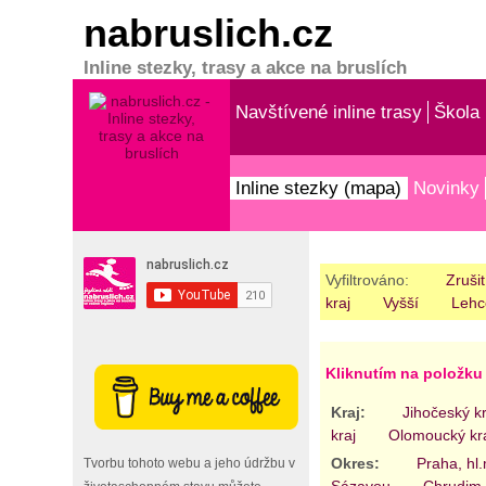
nabruslich.cz
Inline stezky, trasy a akce na bruslích
Navštívené inline trasy
Škola 
Inline stezky (mapa)
Novinky
Vyfiltrováno:
Zrušit
kraj
Vyšší
Lehc
Kliknutím na položku 
Kraj:
Jihočeský kr
kraj
Olomoucký kr
Okres:
Praha, hl
Tvorbu tohoto webu a jeho údržbu v
Sázavou
Chrudim