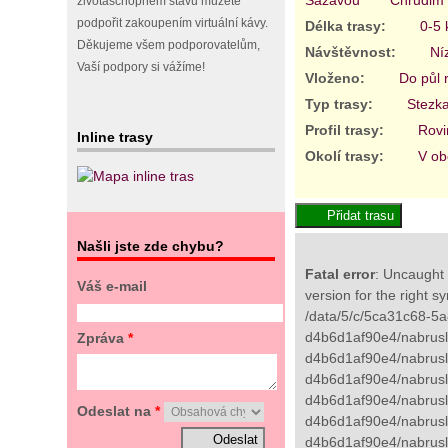
životaschopném stavu můžete
podpořit zakoupením virtuální kávy.
Délka trasy:
0-5
Děkujeme všem podporovatelům,
Návštěvnost:
Ní
Vaší podpory si vážíme!
Vloženo:
Do půl 
Typ trasy:
Stezk
Profil trasy:
Rovi
Inline trasy
Okolí trasy:
V ob
Našli jste zde chybu?
Fatal error
: Uncaught 
Váš e-mail
version for the right s
/data/5/c/5ca31c68-5a
d4b6d1af90e4/nabrusli
Zpráva
*
d4b6d1af90e4/nabrusli
d4b6d1af90e4/nabrusli
d4b6d1af90e4/nabruslic
Odeslat na
*
d4b6d1af90e4/nabrusli
d4b6d1af90e4/nabrusli