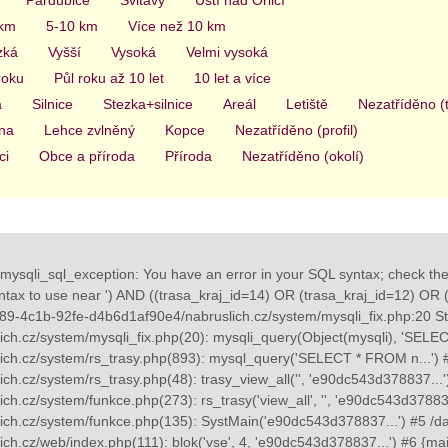
 km
5-10 km
Více než 10 km
zká
Vyšší
Vysoká
Velmi vysoká
roku
Půl roku až 10 let
10 let a více
a
Silnice
Stezka+silnice
Areál
Letiště
Nezatříděno (
na
Lehce zvlněný
Kopce
Nezatříděno (profil)
ci
Obce a příroda
Příroda
Nezatříděno (okolí)
mysqli_sql_exception: You have an error in your SQL syntax; check th
yntax to use near ') AND ((trasa_kraj_id=14) OR (trasa_kraj_id=12) OR (tr
89-4c1b-92fe-d4b6d1af90e4/nabruslich.cz/system/mysqli_fix.php:20 St
ch.cz/system/mysqli_fix.php(20): mysqli_query(Object(mysqli), 'SELE
ch.cz/system/rs_trasy.php(893): mysql_query('SELECT * FROM n...') 
ch.cz/system/rs_trasy.php(48): trasy_view_all('', 'e90dc543d378837...
h.cz/system/funkce.php(273): rs_trasy('view_all', '', 'e90dc543d37883
ch.cz/system/funkce.php(135): SystMain('e90dc543d378837...') #5 /d
ch.cz/web/index.php(111): blok('vse', 4, 'e90dc543d378837...') #6 {ma