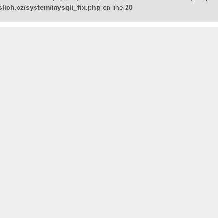
lich.cz/system/mysqli_fix.php
on line
20