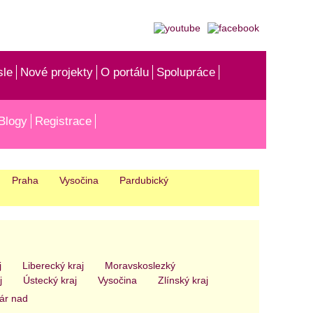
sle
Nové projekty
O portálu
Spolupráce
Blogy
Registrace
Praha
Vysočina
Pardubický
j
Liberecký kraj
Moravskoslezký
j
Ústecký kraj
Vysočina
Zlínský kraj
ár nad