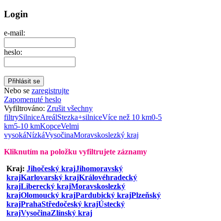
Login
e-mail:
heslo:
Nebo se
zaregistrujte
Zapomenuté heslo
Vyfiltrováno:
Zrušit všechny
filtry
Silnice
Areál
Stezka+silnice
Více než 10 km
0-5
km
5-10 km
Kopce
Velmi
vysoká
Nízká
Vysočina
Moravskoslezký kraj
Kliknutím na položku vyfiltrujete záznamy
Kraj:
Jihočeský kraj
Jihomoravský
kraj
Karlovarský kraj
Královéhradecký
kraj
Liberecký kraj
Moravskoslezký
kraj
Olomoucký kraj
Pardubický kraj
Plzeňský
kraj
Praha
Středočeský kraj
Ústecký
kraj
Vysočina
Zlínský kraj