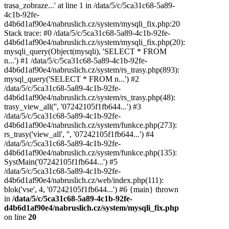
trasa_zobraze...' at line 1 in /data/5/c/5ca31c68-5a89-
4c1b-92fe-
d4b6d1af90e4/nabruslich.cz/system/mysqli_fix.php:20
Stack trace: #0 /data/5/c/5ca31c68-5a89-4c1b-92fe-
d4b6d1af90e4/nabruslich.cz/system/mysqli_fix.php(20):
mysqli_query(Object(mysqli), 'SELECT * FROM
n...') #1 /data/5/c/5ca31c68-5a89-4c1b-92fe-
d4b6d1af90e4/nabruslich.cz/system/rs_trasy.php(893):
mysql_query('SELECT * FROM n...') #2
/data/5/c/5ca31c68-5a89-4c1b-92fe-
d4b6d1af90e4/nabruslich.cz/system/rs_trasy.php(48):
trasy_view_all('', '07242105f1fb644...') #3
/data/5/c/5ca31c68-5a89-4c1b-92fe-
d4b6d1af90e4/nabruslich.cz/system/funkce.php(273):
rs_trasy('view_all', '', '07242105f1fb644...') #4
/data/5/c/5ca31c68-5a89-4c1b-92fe-
d4b6d1af90e4/nabruslich.cz/system/funkce.php(135):
SystMain('07242105f1fb644...') #5
/data/5/c/5ca31c68-5a89-4c1b-92fe-
d4b6d1af90e4/nabruslich.cz/web/index.php(111):
blok('vse', 4, '07242105f1fb644...') #6 {main} thrown
in
/data/5/c/5ca31c68-5a89-4c1b-92fe-
d4b6d1af90e4/nabruslich.cz/system/mysqli_fix.php
on line
20