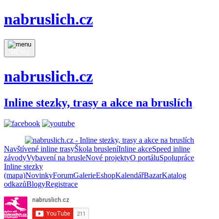
nabruslich.cz
MENU
nabruslich.cz
Inline stezky, trasy a akce na bruslích
Navštívené inline trasy
Škola bruslení
Inline akce
Speed inline
závody
Vybavení na brusle
Nové projekty
O portálu
Spolupráce
Inline stezky
(mapa)
Novinky
Forum
Galerie
Eshop
Kalendář
Bazar
Katalog
odkazů
Blogy
Registrace