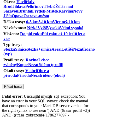
Okres:
Havlíčkův
Brod
Jihlava
Pelhřimov
Třebíč
Žďár nad
Sázavou
Bruntál
Frýdek-Místek
Karviná
Nový
Jičín
Opava
Ostrava-město
Délka trasy:
0-5 km
5-10 km
Více než 10 km
Návštěvnost:
Nízká
Vyšší
Vysoká
Velmi vysoká
Vloženo:
Do půl roku
Půl roku až 10 let
10 let a
více
Typ trasy:
Stezka
Silnice
Stezka+silnice
Areál
Letiště
Nezatříděno
(typ)
Profil trasy:
Rovina
Lehce
zvlněný
Kopce
Nezatříděno (profil)
Okolí trasy:
V obci
Obce a
příroda
Příroda
Nezatříděno (okolí)
Fatal error
: Uncaught mysqli_sql_exception: You
have an error in your SQL syntax; check the manual
that corresponds to your MariaDB server version for
the right syntax to use near ') AND ((trasa_profil =3))
AND (((trasa_zobrazeni/((1786277897 -