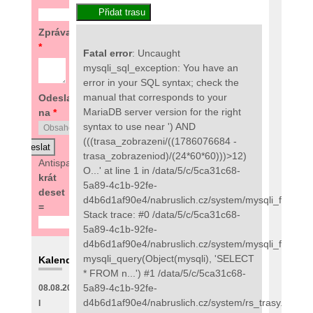
Zpráva
*
Fatal error
: Uncaught
mysqli_sql_exception: You have an
error in your SQL syntax; check the
manual that corresponds to your
Odeslat
MariaDB server version for the right
na
*
syntax to use near ') AND
(((trasa_zobrazeni/((1786076684 -
trasa_zobrazeniod)/(24*60*60)))>12)
Antispam:
3
O...' at line 1 in /data/5/c/5ca31c68-
krát
5a89-4c1b-92fe-
deset
d4b6d1af90e4/nabruslich.cz/system/mysqli_fix.php:
=
Stack trace: #0 /data/5/c/5ca31c68-
5a89-4c1b-92fe-
d4b6d1af90e4/nabruslich.cz/system/mysqli_fix.php(
mysqli_query(Object(mysqli), 'SELECT
Kalendář
* FROM n...') #1 /data/5/c/5ca31c68-
5a89-4c1b-92fe-
08.08.2026
d4b6d1af90e4/nabruslich.cz/system/rs_trasy.php(89
I