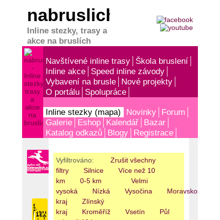
nabruslich.cz
Inline stezky, trasy a
akce na bruslích
Navštívené inline trasy
Škola bruslení
Inline akce
Speed inline závody
Vybavení na brusle
Nové projekty
O portálu
Spolupráce
Inline stezky (mapa)
Novinky
Forum
Galerie
Eshop
Kalendář
Bazar
Katalog odkazů
Blogy
Registrace
Vyfiltrováno:
Zrušit všechny
filtry
Silnice
Více než 10
km
0-5 km
Velmi
vysoká
Nízká
Vysočina
Moravskoslezký
kraj
Zlínský
kraj
Kroměříž
Vsetín
Půl