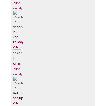
inline
závody
Veselské
in-
line
závody
2026
30.08.2026
I
Speed
inline
závody
Kolečko
spojuje
2026