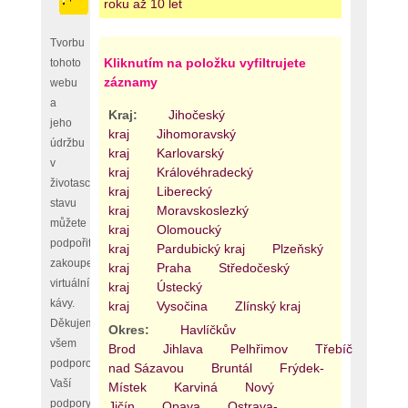
roku až 10 let
Tvorbu
Kliknutím na položku vyfiltrujete
tohoto
záznamy
webu
a
Kraj:
Jihočeský
jeho
kraj
Jihomoravský
údržbu
kraj
Karlovarský
v
kraj
Královéhradecký
životaschopném
kraj
Liberecký
stavu
kraj
Moravskoslezký
můžete
kraj
Olomoucký
podpořit
kraj
Pardubický kraj
Plzeňský
zakoupením
kraj
Praha
Středočeský
virtuální
kraj
Ústecký
kávy.
kraj
Vysočina
Zlínský kraj
Děkujeme
Okres:
Havlíčkův
všem
Brod
Jihlava
Pelhřimov
Třebíč
Žďár
podporovatelům,
nad Sázavou
Bruntál
Frýdek-
Vaší
Místek
Karviná
Nový
podpory
Jičín
Opava
Ostrava-