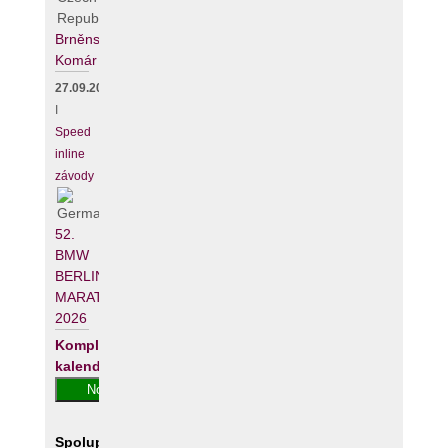
Brněnský
Komár
27.09.2026
I
Speed
inline
závody
52.
BMW
BERLIN-
MARATHON
2026
Kompletní
kalendář
Spolupracujeme