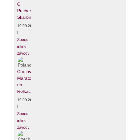
O
Puchar
Skarbnika
19.09.2026
I
Speed
inline
závody
Cracovia
Maraton
na
Rolkach
19.09.2026
I
Speed
inline
závody