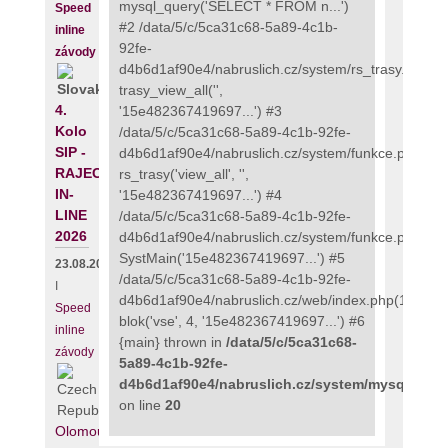
mysql_query('SELECT * FROM n...')
Speed
#2 /data/5/c/5ca31c68-5a89-4c1b-
inline
92fe-
závody
d4b6d1af90e4/nabruslich.cz/system/rs_trasy.php(48
trasy_view_all('',
4.
'15e482367419697...') #3
Kolo
/data/5/c/5ca31c68-5a89-4c1b-92fe-
SIP -
d4b6d1af90e4/nabruslich.cz/system/funkce.php(273
RAJECKÝ
rs_trasy('view_all', '',
IN-
'15e482367419697...') #4
LINE
/data/5/c/5ca31c68-5a89-4c1b-92fe-
2026
d4b6d1af90e4/nabruslich.cz/system/funkce.php(135
SystMain('15e482367419697...') #5
23.08.2026
/data/5/c/5ca31c68-5a89-4c1b-92fe-
I
d4b6d1af90e4/nabruslich.cz/web/index.php(111):
Speed
blok('vse', 4, '15e482367419697...') #6
inline
{main} thrown in
/data/5/c/5ca31c68-
závody
5a89-4c1b-92fe-
d4b6d1af90e4/nabruslich.cz/system/mysqli_fix.
on line
20
Olomouc