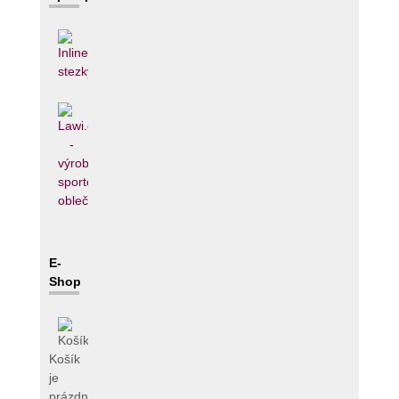
E-
Shop
Košík
je
prázdný