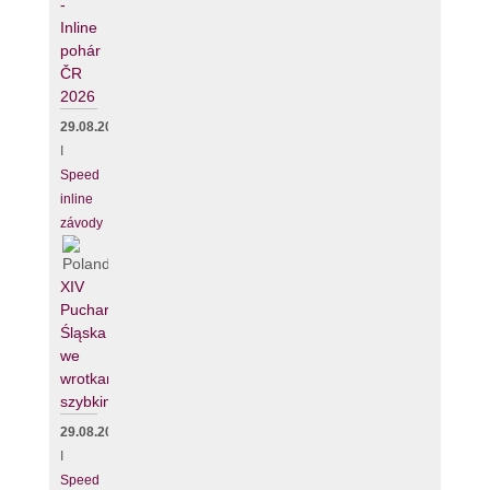
-
Inline
pohár
ČR
2026
29.08.2026
I
Speed
inline
závody
XIV
Puchar
Śląska
we
wrotkarstwie
szybkim
29.08.2026
I
Speed