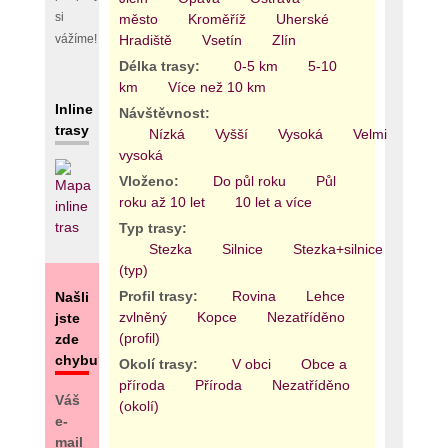
si
město
Kroměříž
Uherské
Hradiště
Vsetín
Zlín
vážíme!
Délka trasy:
0-5 km
5-10
km
Více než 10 km
Inline
Návštěvnost:
trasy
Nízká
Vyšší
Vysoká
Velmi
vysoká
Vloženo:
Do půl roku
Půl
roku až 10 let
10 let a více
Typ trasy:
Stezka
Silnice
Stezka+silnice
Areál
(typ)
Profil trasy:
Rovina
Lehce
Našli
zvlněný
Kopce
Nezatříděno
jste
(profil)
zde
chybu?
Okolí trasy:
V obci
Obce a
příroda
Příroda
Nezatříděno
Váš
(okolí)
e-
mail