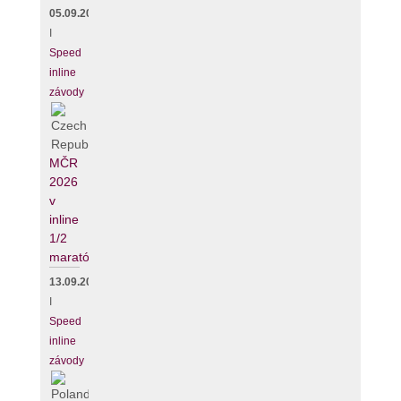
05.09.2026
I
Speed
inline
závody
MČR
2026
v
inline
1/2
maratónu
13.09.2026
I
Speed
inline
závody