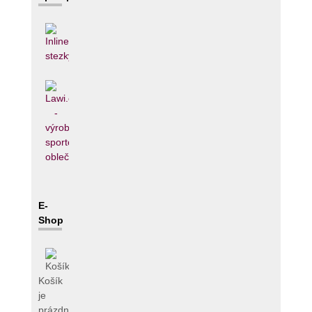
E-
Shop
Košík
je
prázdný