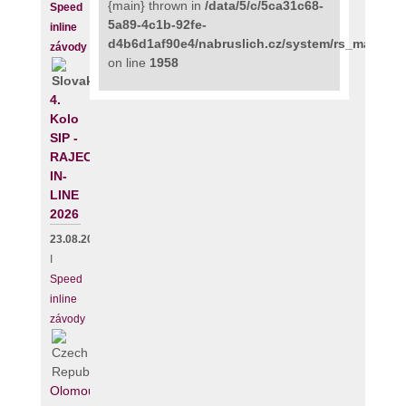
{main} thrown in
/data/5/c/5ca31c68-
Speed
5a89-4c1b-92fe-
inline
d4b6d1af90e4/nabruslich.cz/system/rs_maps_p
závody
on line
1958
4.
Kolo
SIP -
RAJECKÝ
IN-
LINE
2026
23.08.2026
I
Speed
inline
závody
Olomouc