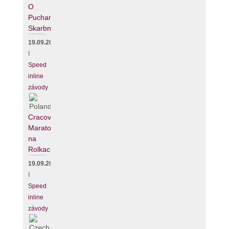
O
Puchar
Skarbnika
19.09.2026
I
Speed
inline
závody
Cracovia
Maraton
na
Rolkach
19.09.2026
I
Speed
inline
závody