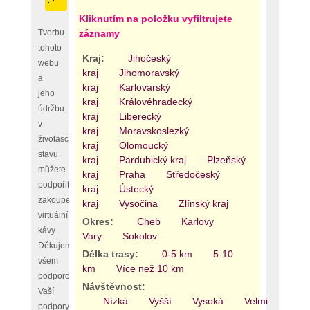
Kliknutím na položku vyfiltrujete
Tvorbu
záznamy
tohoto
Kraj:
Jihočeský
webu
kraj
Jihomoravský
a
kraj
Karlovarský
jeho
kraj
Královéhradecký
údržbu
kraj
Liberecký
v
kraj
Moravskoslezký
životaschopném
kraj
Olomoucký
stavu
kraj
Pardubický kraj
Plzeňský
můžete
kraj
Praha
Středočeský
podpořit
kraj
Ústecký
zakoupením
kraj
Vysočina
Zlínský kraj
virtuální
Okres:
Cheb
Karlovy
kávy.
Vary
Sokolov
Děkujeme
Délka trasy:
0-5 km
5-10
všem
km
Více než 10 km
podporovatelům,
Návštěvnost:
Vaší
Nízká
Vyšší
Vysoká
Velmi
podpory