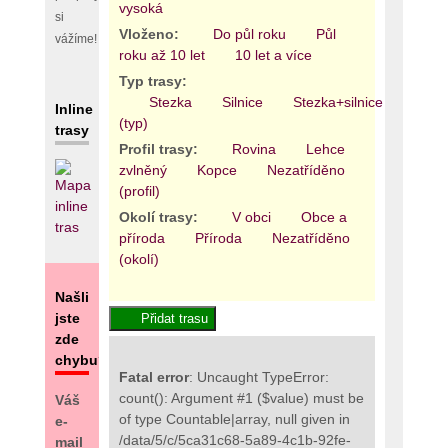
vysoká
si
Vloženo:
Do půl roku
Půl
vážíme!
roku až 10 let
10 let a více
Typ trasy:
Stezka
Silnice
Stezka+silnice
Areál
Inline
(typ)
trasy
Profil trasy:
Rovina
Lehce
zvlněný
Kopce
Nezatříděno
(profil)
Okolí trasy:
V obci
Obce a
příroda
Příroda
Nezatříděno
(okolí)
Našli
jste
zde
chybu?
Fatal error
: Uncaught TypeError:
count(): Argument #1 ($value) must be
Váš
of type Countable|array, null given in
e-
/data/5/c/5ca31c68-5a89-4c1b-92fe-
mail