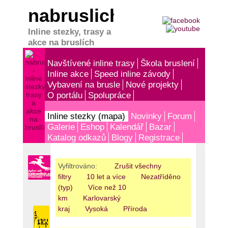
nabruslich.cz
Inline stezky, trasy a
akce na bruslích
Navštívené inline trasy
Škola bruslení
Inline akce
Speed inline závody
Vybavení na brusle
Nové projekty
O portálu
Spolupráce
Inline stezky (mapa)
Novinky
Forum
Galerie
Eshop
Kalendář
Bazar
Katalog odkazů
Blogy
Registrace
Vyfiltrováno:
Zrušit všechny
filtry
10 let a více
Nezatříděno
(typ)
Více než 10
km
Karlovarský
kraj
Vysoká
Příroda