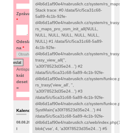
d4b6d1af90e4/nabruslich.cz/system/rs_maps_pro.
Stack trace: #0 /data/5/c/5ca31c68-
Zpráva
5a89-4c1b-92fe-
*
d4b6d1af90e4/nabruslich.cz/system/rs_trasy.php(97
rs_maps_pro_osm_init_all(NULL,
NULL, NULL, NULL, NULL, NULL,
NULL) #1 /data/5/c/5ca31c68-5a89-
Odeslat
4c1b-92fe-
na
*
d4b6d1af90e4/nabruslich.cz/system/rs_trasy.php(48
trasy_view_all('',
'a30f78523d35e24...') #2
Antispam:
7
/data/5/c/5ca31c68-5a89-4c1b-92fe-
krát
d4b6d1af90e4/nabruslich.cz/system/funkce.php(273
deset
rs_trasy('view_all', '',
=
'a30f78523d35e24...') #3
/data/5/c/5ca31c68-5a89-4c1b-92fe-
d4b6d1af90e4/nabruslich.cz/system/funkce.php(135
SystMain('a30f78523d35e24...') #4
Kalendář
/data/5/c/5ca31c68-5a89-4c1b-92fe-
d4b6d1af90e4/nabruslich.cz/web/index.php(111):
08.08.2026
blok('vse', 4, 'a30f78523d35e24...') #5
I