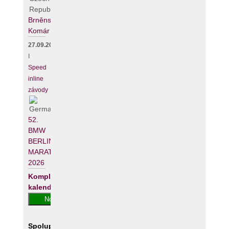
Brněnský
Komár
27.09.2026
I
Speed
inline
závody
52.
BMW
BERLIN-
MARATHON
2026
Kompletní
kalendář
Spolupracujeme