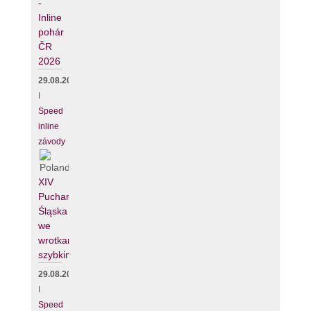
-
Inline
pohár
ČR
2026
29.08.2026
I
Speed
inline
závody
XIV
Puchar
Śląska
we
wrotkarstwie
szybkim
29.08.2026
I
Speed