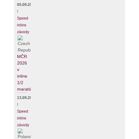
05.09.2026
I
Speed
inline
závody
MČR
2026
v
inline
1/2
maratónu
13.09.2026
I
Speed
inline
závody