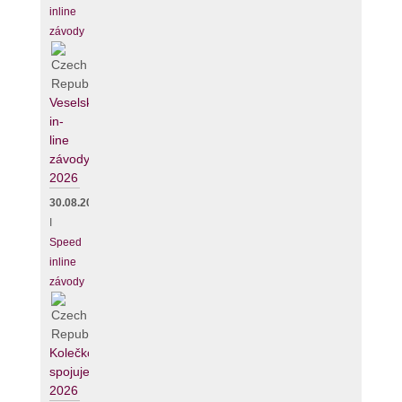
inline
závody
Veselské
in-
line
závody
2026
30.08.2026
I
Speed
inline
závody
Kolečko
spojuje
2026