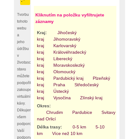
Tvorbu
Kliknutím na položku vyfiltrujete
záznamy
tohoto
webu
Kraj:
Jihočeský
a
kraj
Jihomoravský
jeho
kraj
Karlovarský
údržbu
kraj
Královéhradecký
v
kraj
Liberecký
životaschopném
kraj
Moravskoslezký
stavu
kraj
Olomoucký
můžete
kraj
Pardubický kraj
Plzeňský
podpořit
kraj
Praha
Středočeský
zakoupením
kraj
Ústecký
virtuální
kraj
Vysočina
Zlínský kraj
kávy.
Okres:
Děkujeme
Chrudim
Pardubice
Svitavy
Ústí
všem
nad Orlicí
podporovatelům,
Délka trasy:
0-5 km
5-10
Vaší
km
Více než 10 km
podpory