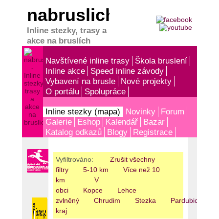
nabruslich.cz
Inline stezky, trasy a
akce na bruslích
Navštívené inline trasy
Škola bruslení
Inline akce
Speed inline závody
Vybavení na brusle
Nové projekty
O portálu
Spolupráce
Inline stezky (mapa)
Novinky
Forum
Galerie
Eshop
Kalendář
Bazar
Katalog odkazů
Blogy
Registrace
Vyfiltrováno:
Zrušit všechny
filtry
5-10 km
Více než 10
km
V
obci
Kopce
Lehce
zvlněný
Chrudim
Stezka
Pardubický
kraj