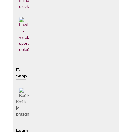
E-
Shop
Košík
je
prázdný
Login