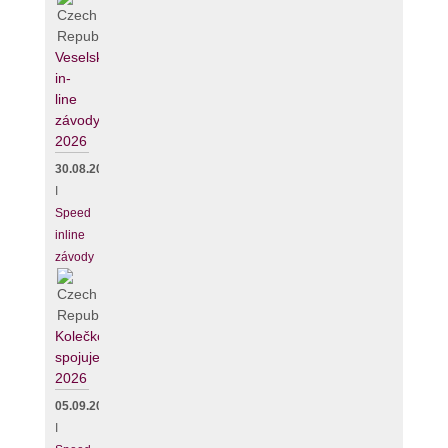
Veselské
in-
line
závody
2026
30.08.2026
I
Speed
inline
závody
Kolečko
spojuje
2026
05.09.2026
I