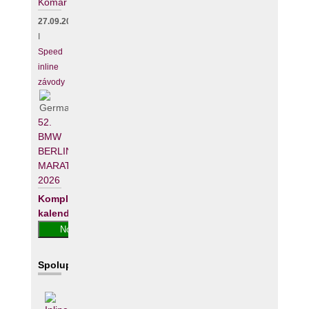
Komár
27.09.2026
I
Speed
inline
závody
52.
BMW
BERLIN-
MARATHON
2026
Kompletní
kalendář
Spolupracujeme