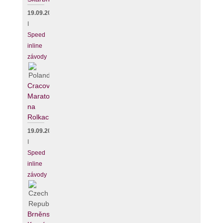
19.09.2026
I
Speed
inline
závody
Cracovia
Maraton
na
Rolkach
19.09.2026
I
Speed
inline
závody
Brněnský