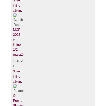
Speed
inline
závody
MČR
2026
v
inline
1/2
maratónu
13.09.2026
I
Speed
inline
závody
O
Puchar
Skarbnika