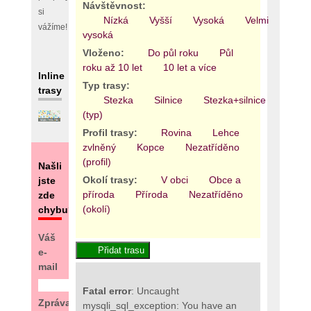
Návštěvnost:
si
Nízká
Vyšší
Vysoká
Velmi
vážíme!
vysoká
Vloženo:
Do půl roku
Půl
roku až 10 let
10 let a více
Inline
Typ trasy:
trasy
Stezka
Silnice
Stezka+silnice
Areál
(typ)
Profil trasy:
Rovina
Lehce
zvlněný
Kopce
Nezatříděno
(profil)
Našli
Okolí trasy:
V obci
Obce a
jste
příroda
Příroda
Nezatříděno
zde
(okolí)
chybu?
Váš
e-
mail
Fatal error
: Uncaught
Zpráva
mysqli_sql_exception: You have an