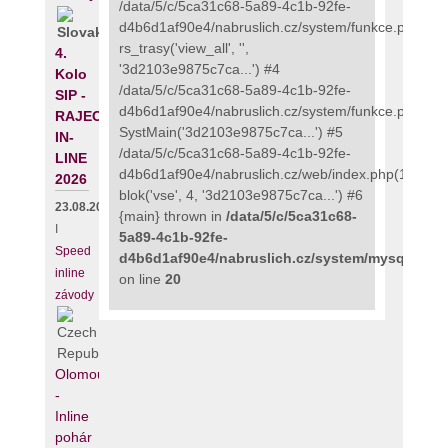
/data/5/c/5ca31c68-5a89-4c1b-92fe-
d4b6d1af90e4/nabruslich.cz/system/funkce.php(273
rs_trasy('view_all', '',
4.
'3d2103e9875c7ca...') #4
Kolo
/data/5/c/5ca31c68-5a89-4c1b-92fe-
SIP -
d4b6d1af90e4/nabruslich.cz/system/funkce.php(135
RAJECKÝ
SystMain('3d2103e9875c7ca...') #5
IN-
/data/5/c/5ca31c68-5a89-4c1b-92fe-
LINE
d4b6d1af90e4/nabruslich.cz/web/index.php(111):
2026
blok('vse', 4, '3d2103e9875c7ca...') #6
23.08.2026
{main} thrown in
/data/5/c/5ca31c68-
I
5a89-4c1b-92fe-
Speed
d4b6d1af90e4/nabruslich.cz/system/mysqli_fix.
inline
on line
20
závody
Olomouc
-
Inline
pohár