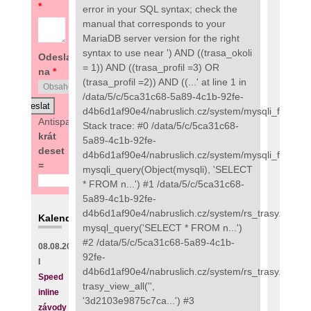
*
error in your SQL syntax; check the
manual that corresponds to your
MariaDB server version for the right
syntax to use near ') AND ((trasa_okoli
Odeslat
= 1)) AND ((trasa_profil =3) OR
na
*
(trasa_profil =2)) AND ((...' at line 1 in
/data/5/c/5ca31c68-5a89-4c1b-92fe-
d4b6d1af90e4/nabruslich.cz/system/mysqli_fix.php:
Antispam:
7
Stack trace: #0 /data/5/c/5ca31c68-
krát
5a89-4c1b-92fe-
deset
d4b6d1af90e4/nabruslich.cz/system/mysqli_fix.php(
=
mysqli_query(Object(mysqli), 'SELECT
* FROM n...') #1 /data/5/c/5ca31c68-
5a89-4c1b-92fe-
d4b6d1af90e4/nabruslich.cz/system/rs_trasy.php(89
Kalendář
mysql_query('SELECT * FROM n...')
#2 /data/5/c/5ca31c68-5a89-4c1b-
08.08.2026
92fe-
I
d4b6d1af90e4/nabruslich.cz/system/rs_trasy.php(48
Speed
trasy_view_all('',
inline
'3d2103e9875c7ca...') #3
závody