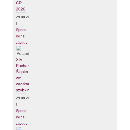
ČR
2026
29.08.2026
I
Speed
inline
závody
XIV
Puchar
Śląska
we
wrotkarstwie
szybkim
29.08.2026
I
Speed
inline
závody