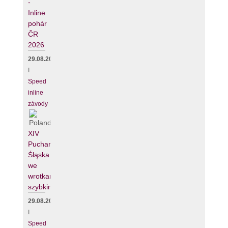
-
Inline
pohár
ČR
2026
29.08.2026
I
Speed
inline
závody
XIV
Puchar
Śląska
we
wrotkarstwie
szybkim
29.08.2026
I
Speed