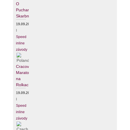
O
Puchar
Skarbnika
19.09.2026
I
Speed
inline
závody
Cracovia
Maraton
na
Rolkach
19.09.2026
I
Speed
inline
závody