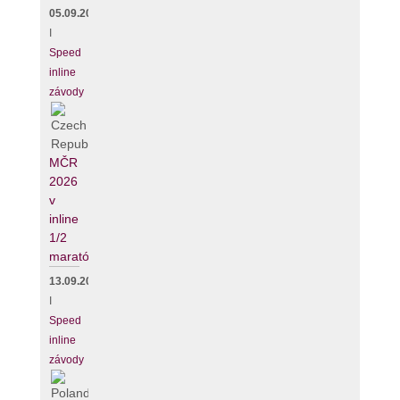
05.09.2026
I
Speed
inline
závody
MČR
2026
v
inline
1/2
maratónu
13.09.2026
I
Speed
inline
závody