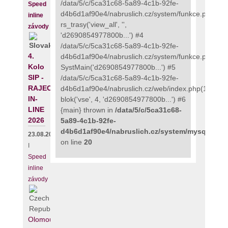
/data/5/c/5ca31c68-5a89-4c1b-92fe-
Speed
d4b6d1af90e4/nabruslich.cz/system/funkce.php(273
inline
rs_trasy('view_all', '',
závody
'd2690854977800b...') #4
/data/5/c/5ca31c68-5a89-4c1b-92fe-
4.
d4b6d1af90e4/nabruslich.cz/system/funkce.php(135
Kolo
SystMain('d2690854977800b...') #5
SIP -
/data/5/c/5ca31c68-5a89-4c1b-92fe-
RAJECKÝ
d4b6d1af90e4/nabruslich.cz/web/index.php(111):
IN-
blok('vse', 4, 'd2690854977800b...') #6
LINE
{main} thrown in
/data/5/c/5ca31c68-
2026
5a89-4c1b-92fe-
d4b6d1af90e4/nabruslich.cz/system/mysqli_fix.
23.08.2026
on line
20
I
Speed
inline
závody
Olomouc