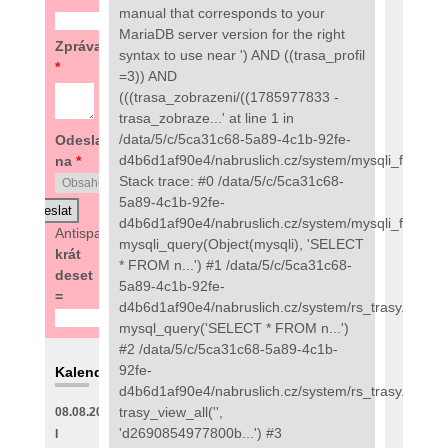
manual that corresponds to your
MariaDB server version for the right
Zpráva
syntax to use near ') AND ((trasa_profil
*
=3)) AND
(((trasa_zobrazeni/((1785977833 -
trasa_zobraze...' at line 1 in
/data/5/c/5ca31c68-5a89-4c1b-92fe-
Odeslat
d4b6d1af90e4/nabruslich.cz/system/mysqli_fix.php:
na
*
Stack trace: #0 /data/5/c/5ca31c68-
5a89-4c1b-92fe-
d4b6d1af90e4/nabruslich.cz/system/mysqli_fix.php(
Antispam:
8
mysqli_query(Object(mysqli), 'SELECT
krát
* FROM n...') #1 /data/5/c/5ca31c68-
deset
5a89-4c1b-92fe-
=
d4b6d1af90e4/nabruslich.cz/system/rs_trasy.php(89
mysql_query('SELECT * FROM n...')
#2 /data/5/c/5ca31c68-5a89-4c1b-
92fe-
Kalendář
d4b6d1af90e4/nabruslich.cz/system/rs_trasy.php(48
trasy_view_all('',
08.08.2026
'd2690854977800b...') #3
I