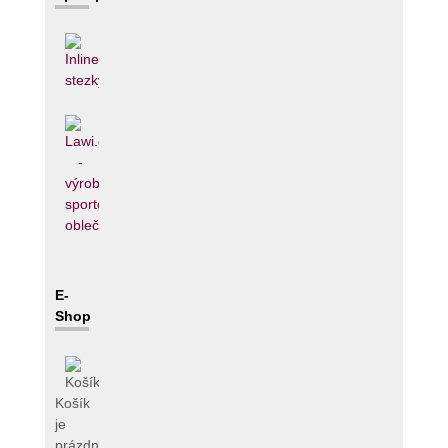
E-
Shop
Košík
je
prázdný