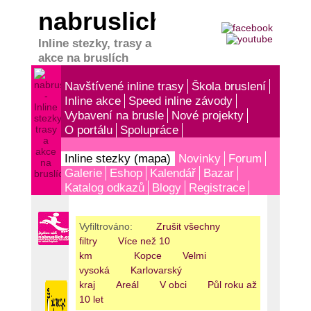
nabruslich.cz
Inline stezky, trasy a
akce na bruslích
Navštívené inline trasy
Škola bruslení
Inline akce
Speed inline závody
Vybavení na brusle
Nové projekty
O portálu
Spolupráce
Inline stezky (mapa)
Novinky
Forum
Galerie
Eshop
Kalendář
Bazar
Katalog odkazů
Blogy
Registrace
Vyfiltrováno:
Zrušit všechny
filtry
Více než 10
km
Kopce
Velmi
vysoká
Karlovarský
kraj
Areál
V obci
Půl roku až
10 let