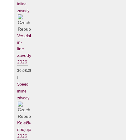
inline
závody
Veselské
in-
line
závody
2026
30.08.2026
I
Speed
inline
závody
Kolečko
spojuje
2026