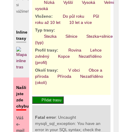
Nízká
Vyšší
Vysoká
Velmi
si
vysoká
vážíme!
Vloženo:
Do půl roku
Půl
roku až 10 let
10 let a více
Typ trasy:
Inline
Stezka
Silnice
Stezka+silnice
Areál
trasy
(typ)
Profil trasy:
Rovina
Lehce
zvlněný
Kopce
Nezatříděno
(profil)
Okolí trasy:
V obci
Obce a
příroda
Příroda
Nezatříděno
(okolí)
Našli
jste
zde
chybu?
Fatal error
: Uncaught
Váš
mysqli_sql_exception: You have an
e-
error in your SQL syntax; check the
mail