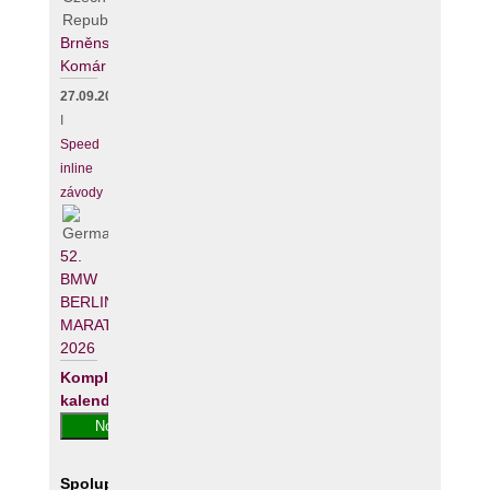
Brněnský
Komár
27.09.2026
I
Speed
inline
závody
52.
BMW
BERLIN-
MARATHON
2026
Kompletní
kalendář
Spolupracujeme