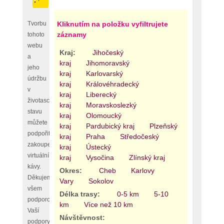
Tvorbu
Kliknutím na položku vyfiltrujete
záznamy
tohoto
webu
Kraj:
Jihočeský
a
kraj
Jihomoravský
jeho
kraj
Karlovarský
údržbu
kraj
Královéhradecký
v
kraj
Liberecký
životaschopném
kraj
Moravskoslezký
stavu
kraj
Olomoucký
můžete
kraj
Pardubický kraj
Plzeňský
podpořit
kraj
Praha
Středočeský
zakoupením
kraj
Ústecký
virtuální
kraj
Vysočina
Zlínský kraj
kávy.
Okres:
Cheb
Karlovy
Děkujeme
Vary
Sokolov
všem
Délka trasy:
0-5 km
5-10
podporovatelům,
km
Více než 10 km
Vaší
Návštěvnost:
podpory