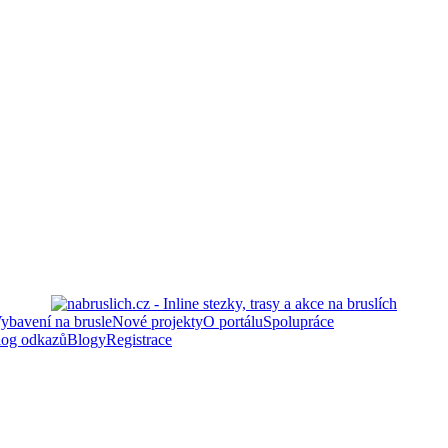
ybavení na brusle
Nové projekty
O portálu
Spolupráce
log odkazů
Blogy
Registrace