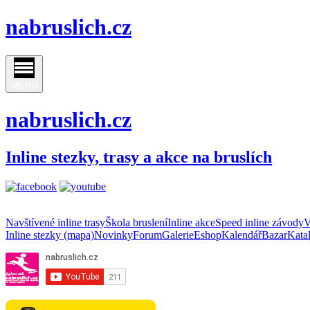
nabruslich.cz
MENU
nabruslich.cz
Inline stezky, trasy a akce na bruslích
Navštívené inline trasy
Škola bruslení
Inline akce
Speed inline závody
V
Inline stezky (mapa)
Novinky
Forum
Galerie
Eshop
Kalendář
Bazar
Kata