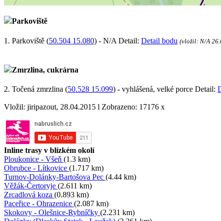
Parkoviště
1. Parkoviště (
50.504 15.080
) - N/A Detail:
Detail bodu
(vložil: N/A 26
Zmrzlina, cukrárna
2. Točená zmrzlina (
50.528 15.099
) - vyhlášená, velké porce Detail:
D
Vložil: jiripazout, 28.04.2015 l Zobrazeno: 17176 x
Inline trasy v blízkém okolí
Ploukonice - Všeň
(1.3 km)
Obrubce - Lítkovice
(1.717 km)
Turnov-Dolánky-Bartošova Pec
(4.44 km)
Věžák-Čertoryje
(2.611 km)
Zrcadlová koza
(0.893 km)
Paceřice - Ohrazenice
(2.087 km)
Skokovy - Olešnice-Rybníčky
(2.231 km)