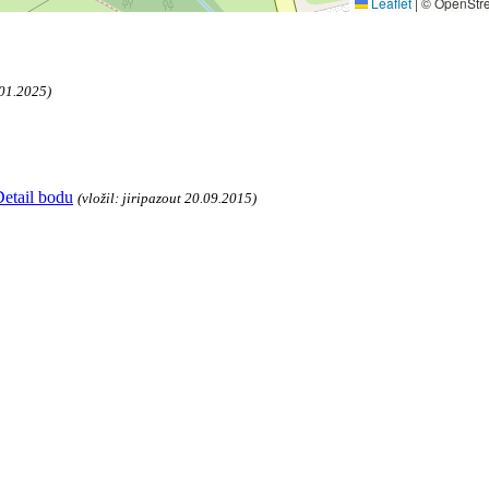
Leaflet
|
© OpenStre
.01.2025)
etail bodu
(vložil: jiripazout 20.09.2015)