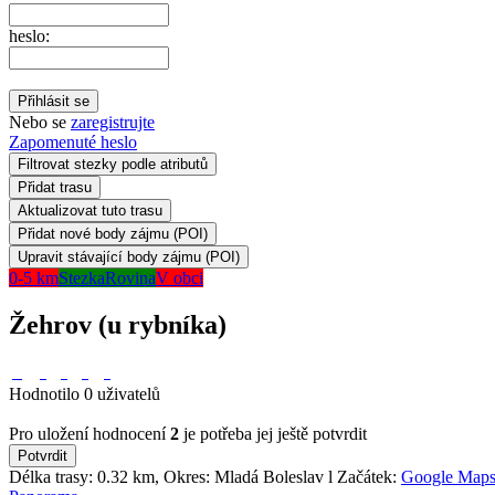
heslo:
Nebo se
zaregistrujte
Zapomenuté heslo
Filtrovat stezky podle atributů
0-5 km
Stezka
Rovina
V obci
Žehrov (u rybníka)
Hodnotilo 0 uživatelů
Pro uložení hodnocení
2
je potřeba jej ještě potvrdit
Délka trasy: 0.32 km, Okres: Mladá Boleslav l Začátek:
Google Map