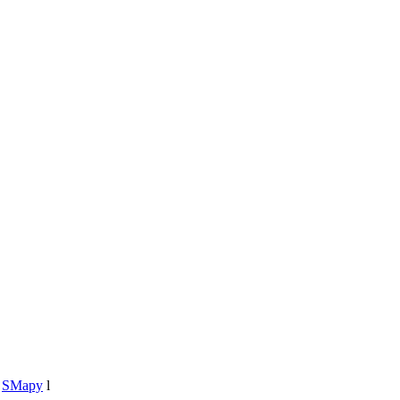
l
SMapy
l