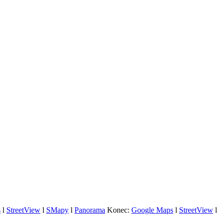
s
l
StreetView
l
SMapy
l
Panorama
Konec:
Google Maps
l
StreetView