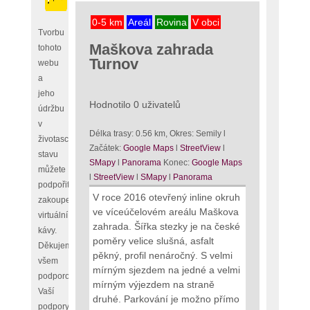
0-5 km
Areál
Rovina
V obci
Tvorbu
Maškova zahrada
tohoto
Turnov
webu
a
jeho
Hodnotilo 0 uživatelů
údržbu
v
Délka trasy: 0.56 km, Okres: Semily l
životaschopném
Začátek:
Google Maps
l
StreetView
l
stavu
SMapy
l
Panorama
Konec:
Google Maps
můžete
l
StreetView
l
SMapy
l
Panorama
podpořit
V roce 2016 otevřený inline okruh
zakoupením
ve víceúčelovém areálu Maškova
virtuální
zahrada. Šířka stezky je na české
kávy.
poměry velice slušná, asfalt
Děkujeme
pěkný, profil nenáročný. S velmi
všem
mírným sjezdem na jedné a velmi
podporovatelům,
mírným výjezdem na straně
Vaší
druhé. Parkování je možno přímo
podpory