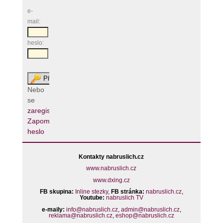
e-
mail:
heslo:
Nebo
se
zaregistrujte
Zapomenuté
heslo
Kontakty nabruslich.cz
www.nabruslich.cz
www.dxing.cz
FB skupina:
Inline stezky
,
FB stránka:
nabruslich.cz
,
Youtube:
nabruslich TV
e-maily:
info@nabruslich.cz
,
admin@nabruslich.cz
,
reklama@nabruslich.cz
,
eshop@nabruslich.cz