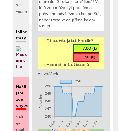
u areálu. Stezka je osvětlená! V
si
létě zde může být problém s
vážíme!
pohybem návštěvníků koupaliště,
neboť trasa vede přímo kolem
vstupu.
Inline
trasy
Dá se zde ještě bruslit?
Hodnotilo 1 uživatelů
A - začátek
Našli
jste
zde
chybu?
Váš
e-
mail