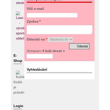
Váš e-mail
Zpráva
*
Odeslat na
*
Antispam:
4 krát deset =
E-
Shop
Vyhledávání
Košík
je
prázdný
Login