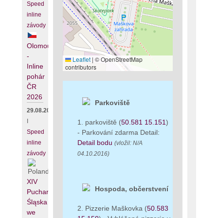
Speed
inline
závody
Olomouc
-
Leaflet
|
© OpenStreetMap
Inline
contributors
pohár
ČR
2026
Parkoviště
29.08.2026
I
1. parkoviště (
50.581 15.151
)
- Parkování zdarma Detail:
Speed
Detail bodu
inline
(vložil: N/A
závody
04.10.2016)
XIV
Hospoda, občerstvení
Puchar
Śląska
2. Pizzerie Maškovka (
50.583
we