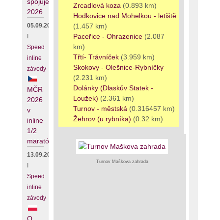
spojuje
Zrcadlová koza
(0.893 km)
2026
Hodkovice nad Mohelkou - letiště
05.09.2026
(1.457 km)
Paceřice - Ohrazenice
(2.087
I
km)
Speed
Třtí- Trávníček
(3.959 km)
inline
Skokovy - Olešnice-Rybníčky
závody
(2.231 km)
Dolánky (Dlaskův Statek -
MČR
Loužek)
(2.361 km)
2026
Turnov - městská
(0.316457 km)
v
Žehrov (u rybníka)
(0.32 km)
inline
1/2
maratónu
13.09.2026
Turnov Maškova zahrada
I
Speed
inline
závody
O