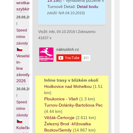
15.150
) - Vyhlášená pizzerie v
wrotkarstwie
Turnově Detail:
Detail bodu
szybkim
(vložil: N/A 04.10.2016)
29.08.2026
I
Speed
Vložil: info, 04.10.2016 l Zobrazeno:
inline
41637 x
závody
Veselské
in-
line
závody
Inline trasy v blízkém okolí
2026
Hodkovice nad Mohelkou
(1.51
30.08.2026
km)
I
Ploukonice - Všeň
(1.3 km)
Speed
Turnov-Dolánky-Bartošova Pec
inline
(4.44 km)
závody
Věžák-Čertoryje
(2.611 km)
Železný Brod -křižovatka
Kolečko
Bozkov/Semily
(14.867 km)