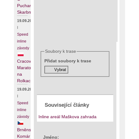
Puchar
Skarbnika
19.09.2026
I
Speed
inline
závody
Soubory k trase
Přidat soubory k trase
Cracovia
Maraton
na
Rolkach
19.09.2026
I
Speed
Související články
inline
Inline areál Maškova zahrada
závody
Brněnský
Komár
Jméno: