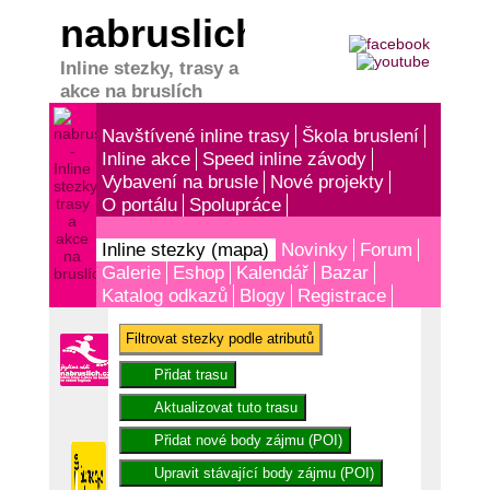
nabruslich.cz
Inline stezky, trasy a
akce na bruslích
Navštívené inline trasy
Škola bruslení
Inline akce
Speed inline závody
Vybavení na brusle
Nové projekty
O portálu
Spolupráce
Inline stezky (mapa)
Novinky
Forum
Galerie
Eshop
Kalendář
Bazar
Katalog odkazů
Blogy
Registrace
Filtrovat stezky podle atributů