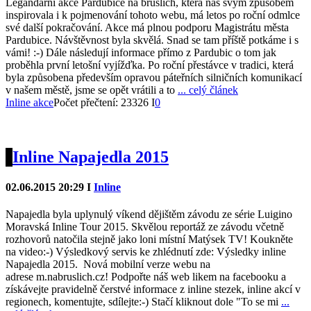
Legandární akce Pardubice na bruslích, která nás svým způsobem
inspirovala i k pojmenování tohoto webu, má letos po roční odmlce
své další pokračování. Akce má plnou podporu Magistrátu města
Pardubice. Návštěvnost byla skvělá. Snad se tam příště potkáme i s
vámi! :-) Dále následují informace přímo z Pardubic o tom jak
proběhla první letošní vyjížďka. Po roční přestávce v tradici, která
byla způsobena především opravou páteřních silničních komunikací
v našem městě, jsme se opět vrátili a to
... celý článek
Inline akce
Počet přečtení: 23326 I
0
Inline Napajedla 2015
02.06.2015 20:29 I
Inline
Napajedla byla uplynulý víkend dějištěm závodu ze série Luigino
Moravská Inline Tour 2015. Skvělou reportáž ze závodu včetně
rozhovorů natočila stejně jako loni místní Matýsek TV! Koukněte
na video:-) Výsledkový servis ke zhlédnutí zde: Výsledky inline
Napajedla 2015. Nová mobilní verze webu na
adrese m.nabruslich.cz! Podpořte náš web likem na facebooku a
získávejte pravidelně čerstvé informace z inline stezek, inline akcí v
regionech, komentujte, sdílejte:-) Stačí kliknout dole "To se mi
...