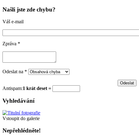
Našli jste zde chybu?
Váš e-mail
Zpráva
*
Odeslat na
*
Antispam:
1 krát deset =
Vyhledávání
Vstoupit do galerie
Nepřehlédněte!