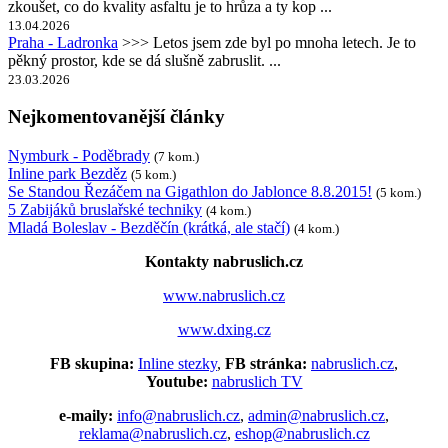
zkoušet, co do kvality asfaltu je to hrůza a ty kop ...
13.04.2026
Praha - Ladronka
>>> Letos jsem zde byl po mnoha letech. Je to
pěkný prostor, kde se dá slušně zabruslit. ...
23.03.2026
Nejkomentovanější články
Nymburk - Poděbrady
(7 kom.)
Inline park Bezděz
(5 kom.)
Se Standou Řezáčem na Gigathlon do Jablonce 8.8.2015!
(5 kom.)
5 Zabijáků bruslařské techniky
(4 kom.)
Mladá Boleslav - Bezděčín (krátká, ale stačí)
(4 kom.)
Kontakty nabruslich.cz
www.nabruslich.cz
www.dxing.cz
FB skupina:
Inline stezky
,
FB stránka:
nabruslich.cz
,
Youtube:
nabruslich TV
e-maily:
info@nabruslich.cz
,
admin@nabruslich.cz
,
reklama@nabruslich.cz
,
eshop@nabruslich.cz