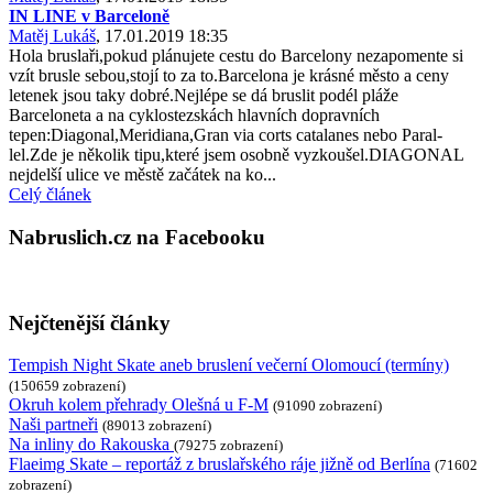
IN LINE v Barceloně
Matěj Lukáš
, 17.01.2019 18:35
Hola bruslaři,pokud plánujete cestu do Barcelony nezapomente si
vzít brusle sebou,stojí to za to.Barcelona je krásné město a ceny
letenek jsou taky dobré.Nejlépe se dá bruslit podél pláže
Barceloneta a na cyklostezskách hlavních dopravních
tepen:Diagonal,Meridiana,Gran via corts catalanes nebo Paral-
lel.Zde je několik tipu,které jsem osobně vyzkoušel.DIAGONAL
nejdelší ulice ve městě začátek na ko...
Celý článek
Nabruslich.cz na Facebooku
Nejčtenější články
Tempish Night Skate aneb bruslení večerní Olomoucí (termíny)
(150659 zobrazení)
Okruh kolem přehrady Olešná u F-M
(91090 zobrazení)
Naši partneři
(89013 zobrazení)
Na inliny do Rakouska
(79275 zobrazení)
Flaeimg Skate – reportáž z bruslařského ráje jižně od Berlína
(71602
zobrazení)