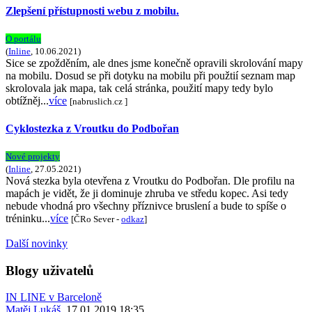
Zlepšení přístupnosti webu z mobilu.
O portálu
(
Inline
, 10.06.2021)
Sice se zpožděním, ale dnes jsme konečně opravili skrolování mapy
na mobilu. Dosud se při dotyku na mobilu při použtií seznam map
skrolovala jak mapa, tak celá stránka, použití mapy tedy bylo
obtížněj...
více
[nabruslich.cz ]
Cyklostezka z Vroutku do Podbořan
Nové projekty
(
Inline
, 27.05.2021)
Nová stezka byla otevřena z Vroutku do Podbořan. Dle profilu na
mapách je vidět, že ji dominuje zhruba ve středu kopec. Asi tedy
nebude vhodná pro všechny příznivce bruslení a bude to spíše o
tréninku...
více
[ČRo Sever -
odkaz
]
Další novinky
Blogy uživatelů
IN LINE v Barceloně
Matěj Lukáš
, 17.01.2019 18:35