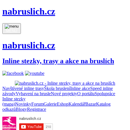
nabruslich.cz
MENU
nabruslich.cz
Inline stezky, trasy a akce na bruslích
Navštívené inline trasy
Škola bruslení
Inline akce
Speed inline
závody
Vybavení na brusle
Nové projekty
O portálu
Spolupráce
Inline stezky
(mapa)
Novinky
Forum
Galerie
Eshop
Kalendář
Bazar
Katalog
odkazů
Blogy
Registrace