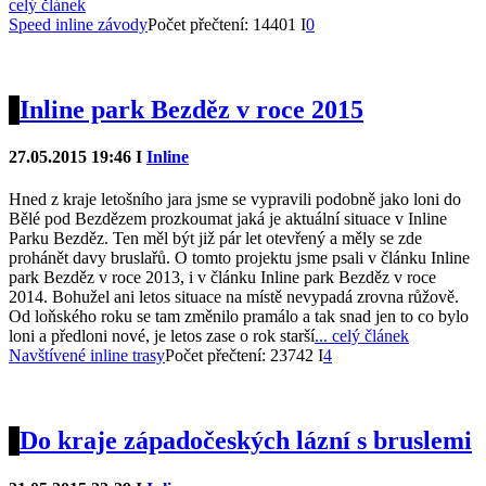
celý článek
Speed inline závody
Počet přečtení: 14401 I
0
Inline park Bezděz v roce 2015
27.05.2015 19:46 I
Inline
Hned z kraje letošního jara jsme se vypravili podobně jako loni do
Bělé pod Bezdězem prozkoumat jaká je aktuální situace v Inline
Parku Bezděz. Ten měl být již pár let otevřený a měly se zde
prohánět davy bruslařů. O tomto projektu jsme psali v článku Inline
park Bezděz v roce 2013, i v článku Inline park Bezděz v roce
2014. Bohužel ani letos situace na místě nevypadá zrovna růžově.
Od loňského roku se tam změnilo pramálo a tak snad jen to co bylo
loni a předloni nové, je letos zase o rok starší
... celý článek
Navštívené inline trasy
Počet přečtení: 23742 I
4
Do kraje západočeských lázní s bruslemi