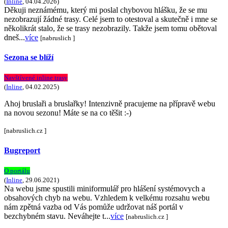
(
Inline
, 04.04.2026)
Děkuji neznámému, který mi poslal chybovou hlášku, že se mu
nezobrazují žádné trasy. Celé jsem to otestoval a skutečně i mne se
několikrát stalo, že se trasy nezobrazily. Takže jsem tomu obětoval
dneš...
více
[nabruslich ]
Sezona se blíží
Navštívené inline trasy
(
Inline
, 04.02.2025)
Ahoj bruslaři a bruslařky! Intenzivně pracujeme na přípravě webu
na novou sezonu! Máte se na co těšit :-)
[nabruslich.cz ]
Bugreport
O portálu
(
Inline
, 29.06.2021)
Na webu jsme spustili miniformulář pro hlášení systémovych a
obsahových chyb na webu. Vzhledem k velkému rozsahu webu
nám zpětná vazba od Vás pomůže udržovat náš portál v
bezchybném stavu. Neváhejte t...
více
[nabruslich.cz ]