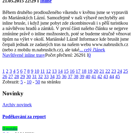
21.05.2015 22:29 I
Inline
Během druhého prodlouženého víkendu v květnu jsme se vypravili
do Mariánských Lázní. Samozřejmě v naši výbavě nechyběly ani
inline brusle, i když jsme pobyt zde zkombinovali i s pěší turistikou
a návštěvou hradů a zámků. V první části našeho článku se nejprve
zmíníme právě o inline možnostech, poté se budeme stručně věnovat
tipům na výlet v okolí. Mariánské Lázně Informace kde bruslit jsme
čerpali jednak ze zadaných tras na našem webu www.nabruslich.cz
(nebo z mobilu m.nabruslich.cz), ale také
... celý článek
Navštívené inline trasy
Počet přečtení: 26291 I
0
1
2
3
4
5
6
7
8
9
10
11
12
13
14
15
16
17
18
19
20
21
22
23
24
25
26
27
28
29
30
31
32
33
34
35
36
37
38
39
40
41
42
43
44
45
Zobrazit:
5
-
10
-
50
na stránku
Novinky
Archiv novinek
Poděkování za report
O portálu