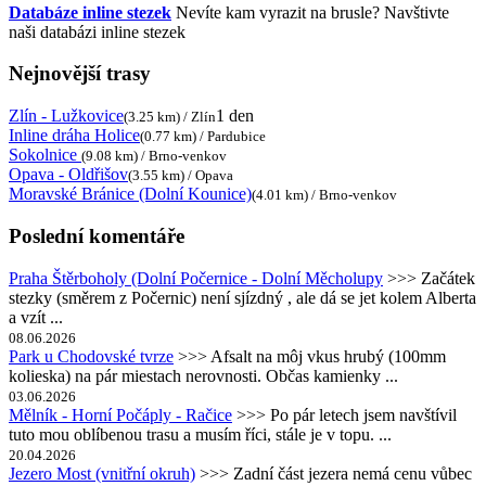
Databáze inline stezek
Nevíte kam vyrazit na brusle? Navštivte
naši databázi inline stezek
Nejnovější trasy
Zlín - Lužkovice
1 den
(3.25 km) / Zlín
Inline dráha Holice
(0.77 km) / Pardubice
Sokolnice
(9.08 km) / Brno-venkov
Opava - Oldřišov
(3.55 km) / Opava
Moravské Bránice (Dolní Kounice)
(4.01 km) / Brno-venkov
Poslední komentáře
Praha Štěrboholy (Dolní Počernice - Dolní Měcholupy
>>> Začátek
stezky (směrem z Počernic) není sjízdný , ale dá se jet kolem Alberta
a vzít ...
08.06.2026
Park u Chodovské tvrze
>>> Afsalt na môj vkus hrubý (100mm
kolieska) na pár miestach nerovnosti. Občas kamienky ...
03.06.2026
Mělník - Horní Počáply - Račice
>>> Po pár letech jsem navštívil
tuto mou oblíbenou trasu a musím říci, stále je v topu. ...
20.04.2026
Jezero Most (vnitřní okruh)
>>> Zadní část jezera nemá cenu vůbec