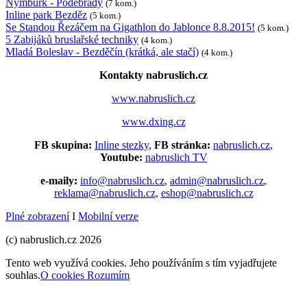
Nymburk - Poděbrady
(7 kom.)
Inline park Bezděz
(5 kom.)
Se Standou Řezáčem na Gigathlon do Jablonce 8.8.2015!
(5 kom.)
5 Zabijáků bruslařské techniky
(4 kom.)
Mladá Boleslav - Bezděčín (krátká, ale stačí)
(4 kom.)
Kontakty nabruslich.cz
www.nabruslich.cz
www.dxing.cz
FB skupina:
Inline stezky
,
FB stránka:
nabruslich.cz
,
Youtube:
nabruslich TV
e-maily:
info@nabruslich.cz
,
admin@nabruslich.cz
,
reklama@nabruslich.cz
,
eshop@nabruslich.cz
Plné zobrazení
I
Mobilní verze
(c) nabruslich.cz 2026
Tento web využívá cookies. Jeho používáním s tím vyjadřujete
souhlas.
O cookies
Rozumím