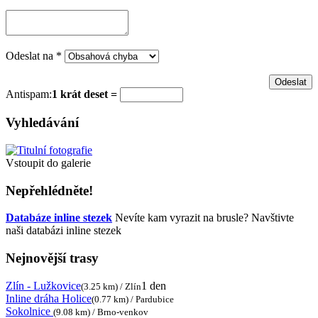
Odeslat na
*
Antispam:
1 krát deset =
Vyhledávání
Vstoupit do galerie
Nepřehlédněte!
Databáze inline stezek
Nevíte kam vyrazit na brusle? Navštivte
naši databázi inline stezek
Nejnovější trasy
Zlín - Lužkovice
1 den
(3.25 km) / Zlín
Inline dráha Holice
(0.77 km) / Pardubice
Sokolnice
(9.08 km) / Brno-venkov