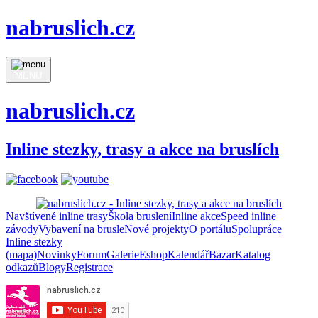
nabruslich.cz
MENU
nabruslich.cz
Inline stezky, trasy a akce na bruslích
Navštívené inline trasy
Škola bruslení
Inline akce
Speed inline
závody
Vybavení na brusle
Nové projekty
O portálu
Spolupráce
Inline stezky
(mapa)
Novinky
Forum
Galerie
Eshop
Kalendář
Bazar
Katalog
odkazů
Blogy
Registrace