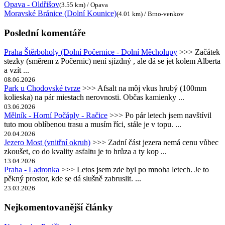
Opava - Oldřišov
(3.55 km) / Opava
Moravské Bránice (Dolní Kounice)
(4.01 km) / Brno-venkov
Poslední komentáře
Praha Štěrboholy (Dolní Počernice - Dolní Měcholupy
>>> Začátek
stezky (směrem z Počernic) není sjízdný , ale dá se jet kolem Alberta
a vzít ...
08.06.2026
Park u Chodovské tvrze
>>> Afsalt na môj vkus hrubý (100mm
kolieska) na pár miestach nerovnosti. Občas kamienky ...
03.06.2026
Mělník - Horní Počáply - Račice
>>> Po pár letech jsem navštívil
tuto mou oblíbenou trasu a musím říci, stále je v topu. ...
20.04.2026
Jezero Most (vnitřní okruh)
>>> Zadní část jezera nemá cenu vůbec
zkoušet, co do kvality asfaltu je to hrůza a ty kop ...
13.04.2026
Praha - Ladronka
>>> Letos jsem zde byl po mnoha letech. Je to
pěkný prostor, kde se dá slušně zabruslit. ...
23.03.2026
Nejkomentovanější články