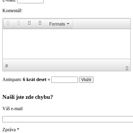
Komentář:
Formats
p
Antispam:
6 krát deset =
Našli jste zde chybu?
Váš e-mail
Zpráva
*