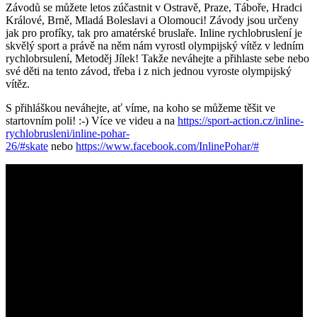
Závodů se můžete letos zúčastnit v Ostravě, Praze, Táboře, Hradci
Králové, Brně, Mladá Boleslavi a Olomouci! Závody jsou určeny
jak pro profíky, tak pro amatérské bruslaře. Inline rychlobruslení je
skvělý sport a právě na něm nám vyrostl olympijský vítěz v ledním
rychlobrsulení, Metoděj Jílek! Takže neváhejte a přihlaste sebe nebo
své děti na tento závod, třeba i z nich jednou vyroste olympijský
vítěz.
S přihláškou neváhejte, ať víme, na koho se můžeme těšit ve
startovním poli! :-) Více ve videu a na
https://sport-action.cz/inline-
rychlobrusleni/inline-pohar-
26/#skate
nebo
https://www.facebook.com/InlinePohar/#