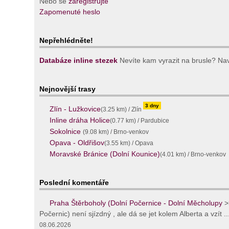
Nebo se
zaregistrujte
Zapomenuté heslo
Nepřehlédněte!
Databáze inline stezek
Nevíte kam vyrazit na brusle? Navš
Nejnovější trasy
3 dny
Zlín - Lužkovice
(3.25 km) / Zlín
Inline dráha Holice
(0.77 km) / Pardubice
Sokolnice
(9.08 km) / Brno-venkov
Opava - Oldřišov
(3.55 km) / Opava
Moravské Bránice (Dolní Kounice)
(4.01 km) / Brno-venkov
Poslední komentáře
Praha Štěrboholy (Dolní Počernice - Dolní Měcholupy
>
Počernic) není sjízdný , ale dá se jet kolem Alberta a vzít ..
08.06.2026