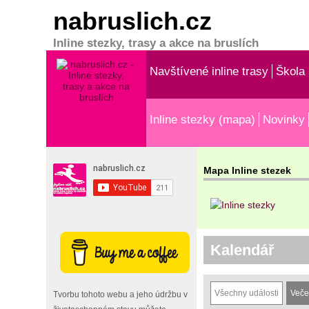
nabruslich.cz
Inline stezky, trasy a akce na bruslích
Navštívené inline trasy
Škola 
Inline stezky (mapa)
Novinky
Mapa Inline stezek
Kalendář
Všechny události
Veče
Tvorbu tohoto webu a jeho údržbu v