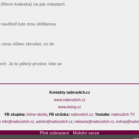
(100mm kolieska) na pár miestach
navštívil tuto mou oblíbenou
 cenu vůbec zkoušet, co do
ch. Je to pěkný prostor, kde se
Kontakty nabruslich.cz
www.nabruslich.cz
www.dxing.cz
FB skupina:
Inline stezky
,
FB stránka:
nabruslich.cz
,
Youtube:
nabruslich TV
:
info@nabruslich.cz
,
admin@nabruslich.cz
,
reklama@nabruslich.cz
,
eshop@nabru
Plné zobrazení
I
Mobilní verze