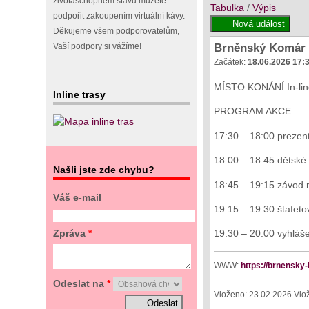
životaschopném stavu můžete
Tabulka
/
Výpis
podpořit zakoupením virtuální kávy.
Děkujeme všem podporovatelům,
Brněnský Komár
Vaší podpory si vážíme!
Začátek:
18.06.2026 17:
MÍSTO KONÁNÍ In-lin
Inline trasy
PROGRAM AKCE:
17:30 – 18:00 prezen
18:00 – 18:45 dětské 
Našli jste zde chybu?
18:45 – 19:15 závod na
Váš e-mail
19:15 – 19:30 štafet
Zpráva
*
19:30 – 20:00 vyhláš
WWW:
https://brnensky
Odeslat na
*
Vloženo: 23.02.2026 Vlož