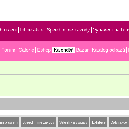
bruslení
Inline akce
Speed inline závody
Vybavení na bru
Forum
Galerie
Eshop
Kalendář
Bazar
Katalog odkazů
rní bruslení
Speed inline závody
Veletrhy a výstavy
Exhibice
Další akce