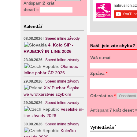
Antispam:
2 krát
deset =
Kalendář
08.08.2026
I
Speed inline závody
4. Kolo SIP -
Našli jste zde chybu?
RAJECKÝ IN-LINE 2026
Váš e-mail
23.08.2026
I
Speed inline závody
Olomouc -
Inline pohár ČR 2026
Zpráva
*
29.08.2026
I
Speed inline závody
XIV Puchar Śląska
we wrotkarstwie szybkim
Odeslat na
*
29.08.2026
I
Speed inline závody
Veselské in-
Antispam:
7 krát deset 
line závody 2026
30.08.2026
I
Speed inline závody
Vyhledávání
Kolečko