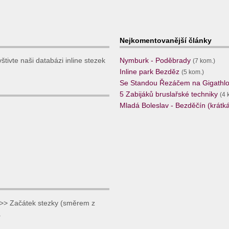
Nejkomentovanější články
tivte naši databázi inline stezek
Nymburk - Poděbrady
(7 kom.)
Inline park Bezděz
(5 kom.)
Se Standou Řezáčem na Gigathlo
5 Zabijáků bruslařské techniky
(4 
Mladá Boleslav - Bezděčín (krátká,
>> Začátek stezky (směrem z
.