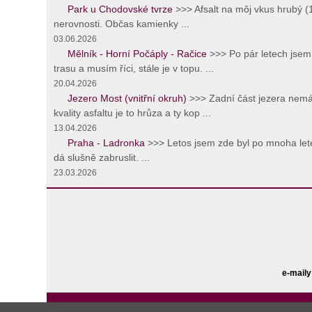
Park u Chodovské tvrze
>>> Afsalt na môj vkus hrubý 
nerovnosti. Občas kamienky ...
03.06.2026
Mělník - Horní Počáply - Račice
>>> Po pár letech jsem 
trasu a musím říci, stále je v topu. ...
20.04.2026
Jezero Most (vnitřní okruh)
>>> Zadní část jezera nemá
kvality asfaltu je to hrůza a ty kop ...
13.04.2026
Praha - Ladronka
>>> Letos jsem zde byl po mnoha lete
dá slušně zabruslit. ...
23.03.2026
e-maily