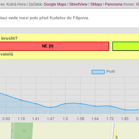
res: Kutná Hora l Začátek:
Google Maps
l
StreetView
l
SMapy
l
Panorama
Konec:
G
lavi vede mezi polo před Kudelov do Filipova.
 bruslit?
ivatelů