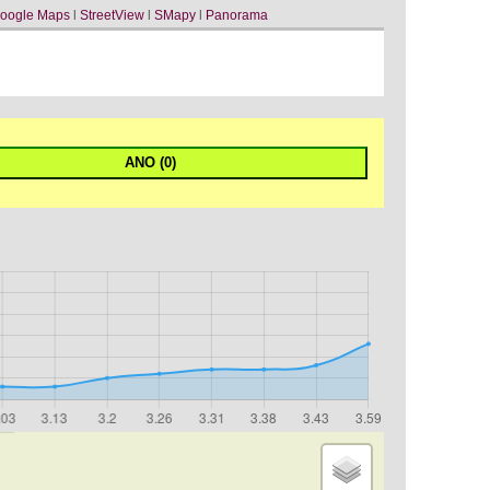
oogle Maps
l
StreetView
l
SMapy
l
Panorama