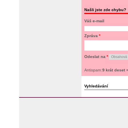
Našli jste zde chybu?
Váš e-mail
Zpráva
*
Odeslat na
*
Antispam:
9 krát deset 
Vyhledávání