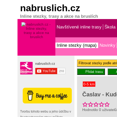
nabruslich.cz
Inline stezky, trasy a akce na bruslích
Navštívené inline trasy
Škola 
Inline stezky (mapa)
Novinky
Filtrovat stezky podle atr
0-5 km
Časlav - Kude
Hodnotilo 0 uživatelů
Tvorbu tohoto webu a jeho údržbu v