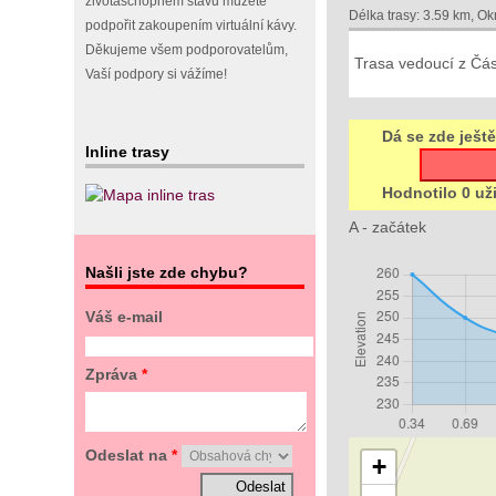
životaschopném stavu můžete
Délka trasy: 3.59 km, Ok
podpořit zakoupením virtuální kávy.
Děkujeme všem podporovatelům,
Trasa vedoucí z Čás
Vaší podpory si vážíme!
Dá se zde ještě
Inline trasy
Hodnotilo 0 už
A - začátek
Našli jste zde chybu?
Váš e-mail
Zpráva
*
Odeslat na
*
+