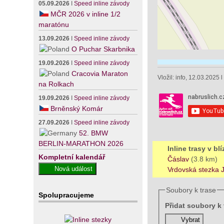
05.09.2026
I
Speed inline závody
MČR 2026 v inline 1/2
maratónu
13.09.2026
I
Speed inline závody
O Puchar Skarbnika
19.09.2026
I
Speed inline závody
Cracovia Maraton
Vložil: info, 12.03.2025 
na Rolkach
19.09.2026
I
Speed inline závody
Brněnský Komár
27.09.2026
I
Speed inline závody
52. BMW
BERLIN-MARATHON 2026
Inline trasy v bl
Kompletní kalendář
Čáslav
(3.8 km)
Vrdovská stezka 
Soubory k trase
Spolupracujeme
Přidat soubory k 