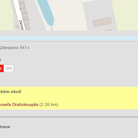
l Zobrazeno: 547 x
ízkém okolí
Josefa Drahokoupila
(2.26 km)
trase