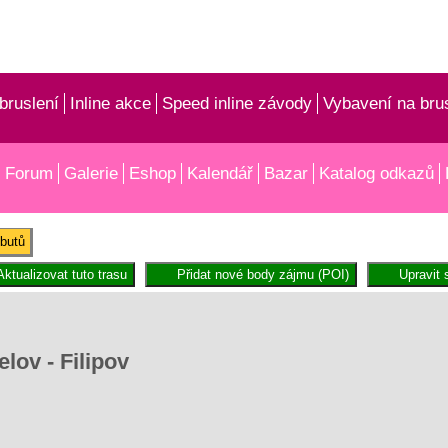
bruslení
Inline akce
Speed inline závody
Vybavení na bru
Forum
Galerie
Eshop
Kalendář
Bazar
Katalog odkazů
ibutů
lov - Filipov