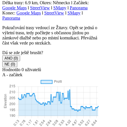
Délka trasy: 6.9 km, Okres: Německo l Začátek:
Google Maps
l
StreetView
l
SMapy
l
Panorama
Konec:
Google Maps
l
StreetView
l
SMapy
l
Panorama
Pokračování trasy vedoucí ze Žitavy. Opět se jedná o
výletní trasu, tedy počítejte s občasnou jízdou po
zámkové dlažbě nebo po místní komuikaci. Převážná
část však vede po stezkách.
Dá se zde ještě bruslit?
Hodnotilo 0 uživatelů
A - začátek