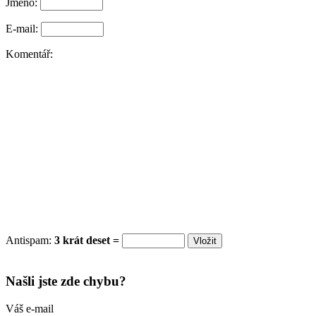
Jméno:
E-mail:
Komentář:
Antispam:
3 krát deset =
Našli jste zde chybu?
Váš e-mail