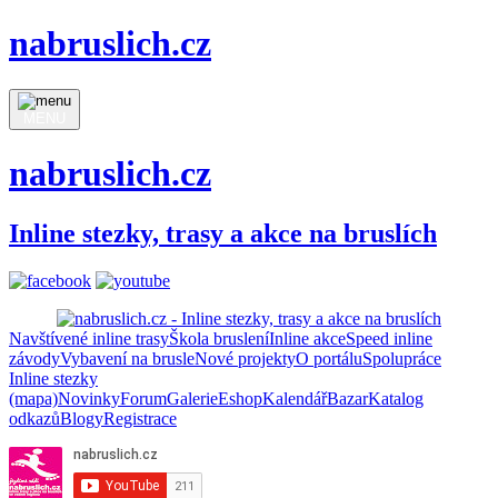
nabruslich.cz
MENU
nabruslich.cz
Inline stezky, trasy a akce na bruslích
Navštívené inline trasy
Škola bruslení
Inline akce
Speed inline
závody
Vybavení na brusle
Nové projekty
O portálu
Spolupráce
Inline stezky
(mapa)
Novinky
Forum
Galerie
Eshop
Kalendář
Bazar
Katalog
odkazů
Blogy
Registrace