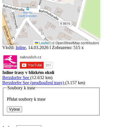
Leaflet
|
© OpenStreetMap contributors
Vložil:
Inline
, 14.03.2026 l Zobrazeno: 515 x
Inline trasy v blízkém okolí
Berzdorfer See
(12.632 km)
Berzdorfer See (prodloužení trasy)
(3.157 km)
Soubory k trase
Přidat soubory k trase