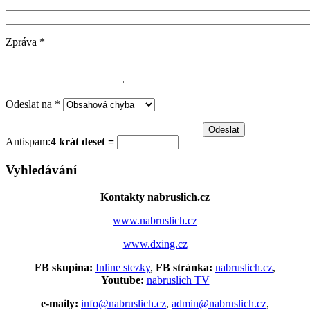
Zpráva
*
Odeslat na
*
Antispam:
4 krát deset =
Vyhledávání
Kontakty nabruslich.cz
www.nabruslich.cz
www.dxing.cz
FB skupina:
Inline stezky
,
FB stránka:
nabruslich.cz
,
Youtube:
nabruslich TV
e-maily:
info@nabruslich.cz
,
admin@nabruslich.cz
,