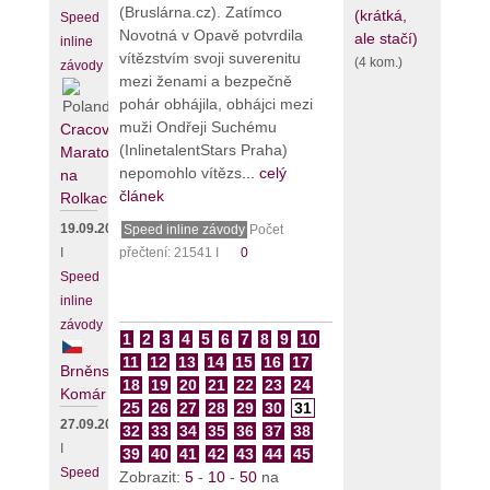
(Bruslárna.cz). Zatímco
(krátká,
Speed
Novotná v Opavě potvrdila
ale stačí)
inline
vítězstvím svoji suverenitu
(4 kom.)
závody
mezi ženami a bezpečně
pohár obhájila, obhájci mezi
muži Ondřeji Suchému
Cracovia
(InlinetalentStars Praha)
Maraton
nepomohlo vítězs
... celý
na
článek
Rolkach
19.09.2026
Speed inline závody
Počet
I
přečtení: 21541 I
0
Speed
inline
závody
1
2
3
4
5
6
7
8
9
10
11
12
13
14
15
16
17
Brněnský
18
19
20
21
22
23
24
Komár
25
26
27
28
29
30
31
27.09.2026
32
33
34
35
36
37
38
I
39
40
41
42
43
44
45
Speed
Zobrazit:
5
-
10
-
50
na