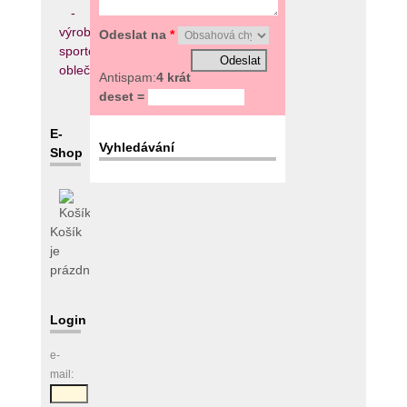
Odeslat na
*
Antispam:
4 krát
deset =
E-
Vyhledávání
Shop
Košík
je
prázdný
Login
e-
mail: