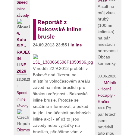
tvrze
>>>
Speed
Afsalt na
inline
môj vkus
závody
hrubý
Reportáž z
(100mm
Bakovské inline
kolieska)
4.
brusle
na pár
Kolo
miestach
24.09.2013 23:55 I
Inline
SIP -
nerovnosti.
RAJECKÝ
Občas
IN-
kamienky
LINE
V neděli 22.9.2013 proběhl v
...
2026
Bakově nad Jizerou na
03.06.2026
23.08.2026
místním volnočasovém areálu
Mělník
I
závod na inline bruslích pro
- Horní
Speed
širokou veřejnost - Bakovská
Počáply -
inline
inline brusle. Protože se
Račice
snažíme informovat, a pokud
závody
>>> Po
to jde, i se účastnit podobných
pár letech
inline akcí - ať už to jsou
jsem
závody nebo vyjížďky na
navštívil
Olomouc
bruslích, přinášíme vám z
tuto mou