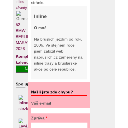
inline
stránku
závody
Inline
52.
O mně
BMW
BERLIN-
Na bruslích jezdím od roku
MARATHON
2006. Ve stejném roce
2026
jsem založil web
Kompletní
nabruslich.cz zaměřený na
kalendář
inline trasy a bruslařské
akce po celé republice.
Spolupracujeme
Našli jste zde chybu?
Váš e-mail
Zpráva
*