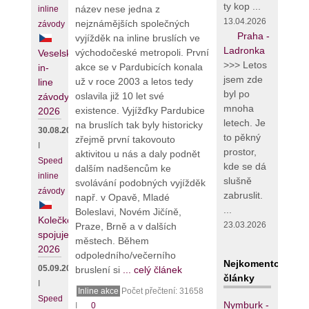
ty kop ...
název nese jedna z
inline
13.04.2026
nejznámějších společných
závody
Praha -
vyjížděk na inline bruslích ve
Ladronka
východočeské metropoli. První
Veselské
>>> Letos
akce se v Pardubicích konala
in-
jsem zde
už v roce 2003 a letos tedy
line
byl po
oslavila již 10 let své
závody
mnoha
existence. Vyjížďky Pardubice
2026
letech. Je
na bruslích tak byly historicky
30.08.2026
to pěkný
zřejmě první takovouto
I
prostor,
aktivitou u nás a daly podnět
Speed
kde se dá
dalším nadšencům ke
inline
slušně
svolávání podobných vyjížděk
závody
zabruslit.
např. v Opavě, Mladé
...
Boleslavi, Novém Jičíně,
Kolečko
23.03.2026
Praze, Brně a v dalších
spojuje
městech. Během
2026
odpoledního/večerního
Nejkomentovanějš
05.09.2026
bruslení si
... celý článek
články
I
Inline akce
Počet přečtení: 31658
Speed
Nymburk -
I
0