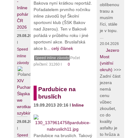
-
Bakova nyní krátkou reportáž.
oblíbenou
Inline
Pořadatelem prvního ročníku
trasu a
pohár
inline závodů byl Školní
musím
ČR
sportovní klub (ŠSK Bakov
říci, stále
2026
nad Jizerou). Ten v Bakově
je v topu.
pořádá v průběhu roku i jiné
29.08.2026
...
sportovní akce. Bruslařská
I
20.04.2026
akce b
... celý článek
Speed
Jezero
inline
Most
Speed inline závody
Počet
závody
(vnitřní
přečtení: 31260 I
0
okruh)
>>>
Zadní část
XIV
jezera
Puchar
Pardubice na
nemá
Śląska
cenu
bruslích
we
vůbec
19.09.2013 20:16 I
Inline
wrotkarstwie
zkoušet,
szybkim
co do
kvality
29.08.2026
asfaltu je
I
to hrůza a
Pardubice na bruslích. Takový
Speed