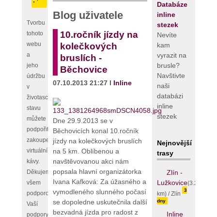
Databáze
Blog uživatele
inline
Tvorbu
stezek
10.ročník jízdy na
tohoto
Nevíte
webu
kam
kolečkových
vyrazit na
a
bruslích -
brusle?
jeho
Běchovice
Navštivte
údržbu
07.10.2013 21:27 I
Inline
naši
v
databázi
životaschopném
inline
stavu
stezek
můžete
Dne 29.9.2013 se v
podpořit
Běchovicích konal 10.ročník
zakoupením
jízdy na kolečkových bruslích
Nejnovější
na 5 km. Oblíbenou a
virtuální
trasy
navštěvovanou akci nám
kávy.
popsala hlavní organizátorka
Zlín -
Děkujeme
Ivana Kafková: Za úžasného a
Lužkovice
všem
(3.25
3
vymodleného slunného počasí
podporovatelům,
km) / Zlín
dny
se dopoledne uskutečnila další
Vaší
bezvadná jízda pro radost z
Inline
podpory