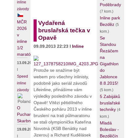
inline
Poděbrady
závody
(7 kom.)
Inline park
MČR
Vydařená
Bezděz
(5
2026
bruslařská tečka v
kom.)
v
Opavě
Se
inline
Standou
09.09.2013 22:23 I
Inline
1/2
Řezáčem
maratónu
na
13.09.2026
Gigathlon
I
do
Protože se snažíme být
Jablonce
webem pro všechny inlinisty,
Speed
8.8.2015!
podobně jako seriál závodů
inline
Lifeinline, přinášíme vám
(5 kom.)
závody
výsledky posledního závodu v
5 Zabijáků
Opavě! Vítězi pětidílného
bruslařské
O
Českého poháru 2013 v inline
techniky
(4
Puchar
bruslení na trati půlmaratonu
kom.)
Skarbnika
se stali olympionička Kateřina
Mladá
Novotná (KSB Benátky nad
Boleslav -
19.09.2026
Jizerou) a Richard Kudělásek
Bezděčín
I