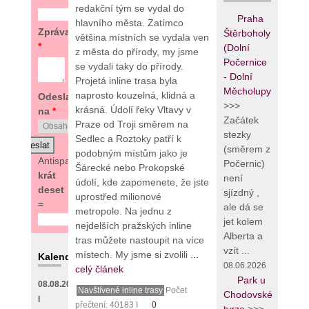
redakční tým se vydal do
Praha
hlavního města. Zatímco
Zpráva
Štěrboholy
většina místních se vydala ven
*
(Dolní
z města do přírody, my jsme
Počernice
se vydali taky do přírody.
- Dolní
Projetá inline trasa byla
Měcholupy
naprosto kouzelná, klidná a
Odeslat
>>>
krásná. Údolí řeky Vltavy v
na
*
Začátek
Praze od Troji směrem na
stezky
Sedlec a Roztoky patří k
(směrem z
podobným místům jako je
Antispam:
5
Počernic)
Šárecké nebo Prokopské
krát
není
údolí, kde zapomenete, že jste
deset
sjízdný ,
uprostřed milionové
=
ale dá se
metropole. Na jednu z
jet kolem
nejdelších pražských inline
Alberta a
tras můžete nastoupit na více
vzít ...
místech. My jsme si zvolili
...
Kalendář
08.06.2026
celý článek
Park u
08.08.2026
Navštívené inline trasy
Počet
Chodovské
I
přečtení: 40183 I
0