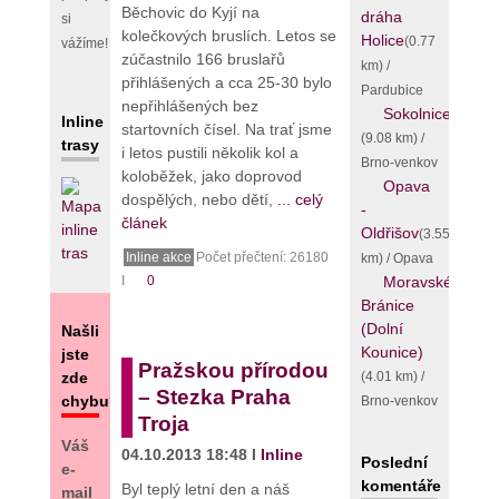
Běchovic do Kyjí na
dráha
si
kolečkových bruslích. Letos se
Holice
(0.77
vážíme!
zúčastnilo 166 bruslařů
km) /
přihlášených a cca 25-30 bylo
Pardubice
nepřihlášených bez
Sokolnice
Inline
startovních čísel. Na trať jsme
(9.08 km) /
trasy
i letos pustili několik kol a
Brno-venkov
koloběžek, jako doprovod
Opava
dospělých, nebo dětí,
... celý
-
článek
Oldřišov
(3.55
km) / Opava
Inline akce
Počet přečtení: 26180
Moravské
I
0
Bránice
(Dolní
Našli
Kounice)
jste
Pražskou přírodou
(4.01 km) /
zde
– Stezka Praha
chybu?
Brno-venkov
Troja
Váš
04.10.2013 18:48 I
Inline
Poslední
e-
komentáře
Byl teplý letní den a náš
mail