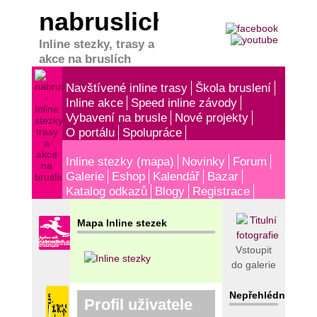
nabruslich.cz
Inline stezky, trasy a
akce na bruslích
Navštívené inline trasy
Škola bruslení
Inline akce
Speed inline závody
Vybavení na brusle
Nové projekty
O portálu
Spolupráce
Inline stezky (mapa)
Novinky
Forum
Galerie
Eshop
Kalendář
Bazar
Katalog odkazů
Blogy
Registrace
Mapa Inline stezek
Vstoupit
do galerie
Nepřehlédněte!
Profil uživatele