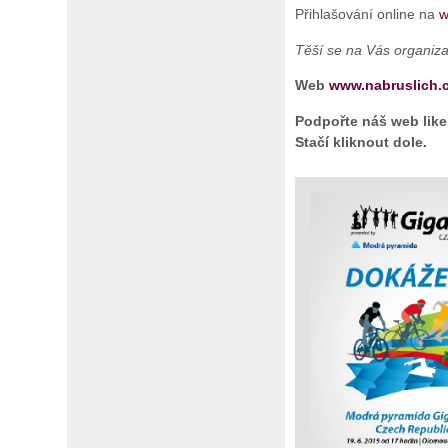
Přihlašování online na
w
Těší se na Vás organiz
Web
www.nabruslich.
Podpořte náš web likem
Stačí kliknout dole.