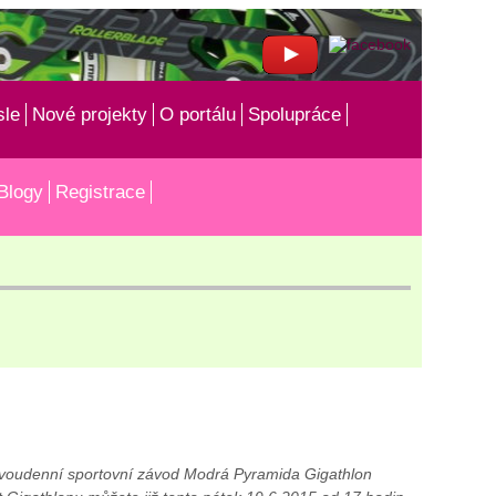
sle
Nové projekty
O portálu
Spolupráce
Blogy
Registrace
. Dvoudenní sportovní závod Modrá Pyramida Gigathlon