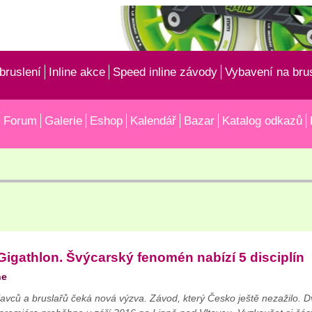
bruslení
Inline akce
Speed inline závody
Vybavení na bru
Forum
Galerie
Eshop
Kalendář
Bazar
Katalog odkazů
Gigathlon. Švýcarský fenomén nabízí 5 disciplín
ne
 plavců a bruslařů čeká nová výzva. Závod, který Česko ještě nezažilo