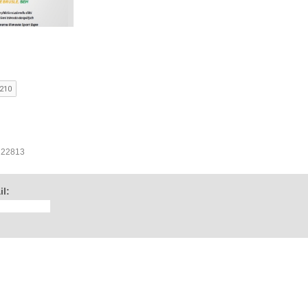
Olomouc
: 22813
il: