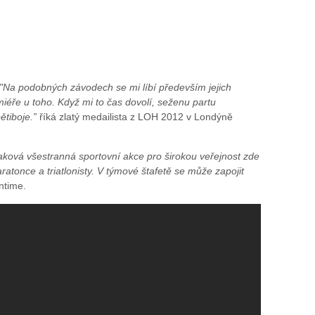
"Na podobných závodech se mi líbí především jejich
miéře u toho. Když mi to čas dovolí, seženu partu
ětiboje.”
říká zlatý medailista z LOH 2012 v Londýně
ková všestranná sportovní akce pro širokou veřejnost zde
ratonce a triatlonisty. V týmové štafetě se může zapojit
ntime.