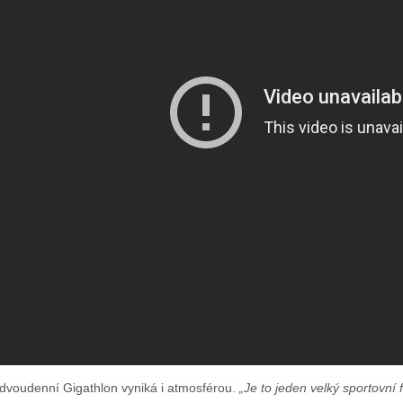
 dvoudenní Gigathlon vyniká i atmosférou.
„Je to jeden velký sportovní 