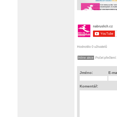
Gigathlon 2015 
Hodnotilo 0 uživatelů
Inline akce
Počet přečtení
Jméno:
E-ma
Komentář: