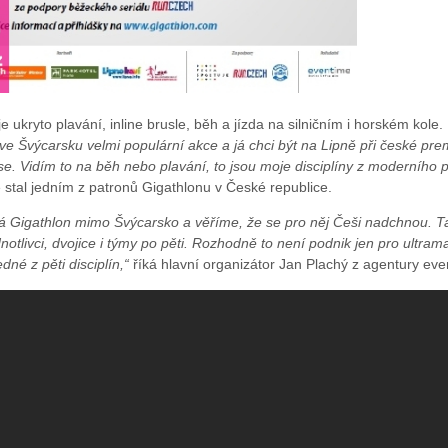
 ukryto plavání, inline brusle, běh a jízda na silničním i horském kole.
ve Švýcarsku velmi populární akce a já chci být na Lipně při české pre
e. Vidím to na běh nebo plavání, to jsou moje disciplíny z moderního p
 stal jedním z patronů Gigathlonu v České republice.
á Gigathlon mimo Švýcarsko a věříme, že se pro něj Češi nadchnou. Ta
otlivci, dvojice i týmy po pěti. Rozhodně to není podnik jen pro ultrama
dné z pěti disciplín,“
říká hlavní organizátor Jan Plachý z agentury eve