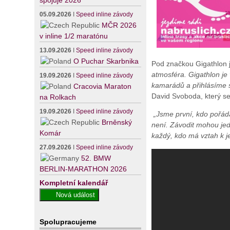
spojuje 2026
05.09.2026
I
Speed inline závody
MČR 2026
v inline 1/2 maratónu
13.09.2026
I
Speed inline závody
O Puchar Skarbnika
Pod značkou Gigathlon je
atmosféra. Gigathlon je 
19.09.2026
I
Speed inline závody
kamarádů a přihlásíme s
Cracovia Maraton
David Svoboda, který se
na Rolkach
19.09.2026
I
Speed inline závody
„Jsme první, kdo pořád
Brněnský
není. Závodit mohou jedn
Komár
každý, kdo má vztah k je
27.09.2026
I
Speed inline závody
52. BMW
BERLIN-MARATHON 2026
Kompletní kalendář
Spolupracujeme