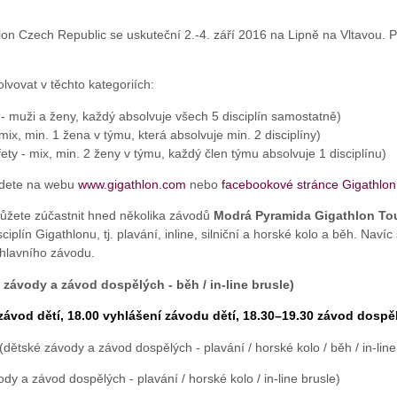
n Czech Republic se uskuteční 2.-4. září 2016 na Lipně na Vltavou. 
lvovat v těchto kategoriích:
i - muži a ženy, každý absolvuje všech 5 disciplín samostatně)
mix, min. 1 žena v týmu, která absolvuje min. 2 disciplíny)
ety - mix, min. 2 ženy v týmu, každý člen týmu absolvuje 1 disciplínu)
jdete na webu
www.gigathlon.com
nebo
facebookové stránce Gigathlon
můžete zúčastnit hned několika závodů
Modrá Pyramida Gigathlon To
iplín Gigathlonu, tj. plavání, inline, silniční a horské kolo a běh. Nav
 hlavního závodu.
 závody a závod dospělých - běh / in-line brusle)
závod dětí, 18.00 vyhlášení závodu dětí, 18.30–19.30 závod dosp
(dětské závody a závod dospělých - plavání / horské kolo / běh / in-line
dy a závod dospělých - plavání / horské kolo / in-line brusle)