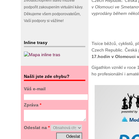
Czech Republic. Česká p
životaschopném stavu můžete
v Olomouci ve Smetanov
podpořit zakoupením virtuální kávy.
vyprodány během několik
Děkujeme všem podporovatelům,
Vaší podpory si vážíme!
Inline trasy
Tisíce běžců, cyklistů,
Czech Republic. Česká 
17.hodin v Olomouci 
Gigathlon vznikl v roce
ho profesionální i amaté
Našli jste zde chybu?
Váš e-mail
Zpráva
*
Odeslat na
*