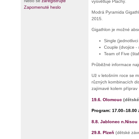
Nebo se
zaregistrujte
vysvětluje Plachý.
Zapomenuté heslo
Modrá Pyramida Gigathlo
2015.
Gigathlon je možné abso
Single (jednotlivc
Couple (dvojice - 
Team of Five (štaf
Průběžné informace na
Už v letošním roce se 
různých kombinacích disc
zajímavé kolem příprav
19.6. Olomouc
(dětské
Program: 17.00–18.00 
8.8. Jablonec n.Nisou
29.8. Plzeň
(dětské závo