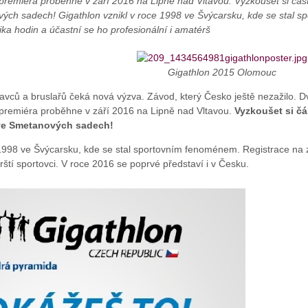
remiéra proběhne v září 2016 na Lipně nad Vltavou. Vyzkoušet si část
ých sadech! Gigathlon vznikl v roce 1998 ve Švýcarsku, kde se stal 
a hodin a účastní se ho profesionální i amatérš
Gigathlon 2015 Olomouc
 plavců a bruslařů čeká nová výzva. Závod, který Česko ještě nezažilo
premiéra proběhne v září 2016 na Lipně nad Vltavou.
Vyzkoušet si čá
ve Smetanových sadech!
 1998 ve Švýcarsku, kde se stal sportovním fenoménem. Registrace na
rští sportovci. V roce 2016 se poprvé představí i v Česku.