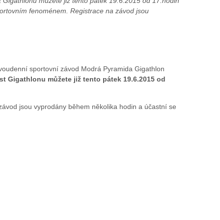
 Gigathlonu můžete již tento pátek 19.6.2015 od 17.hodin
sportovním fenoménem. Registrace na závod jsou
. Dvoudenní sportovní závod Modrá Pyramida Gigathlon
st Gigathlonu můžete již tento pátek 19.6.2015 od
 závod jsou vyprodány během několika hodin a účastní se