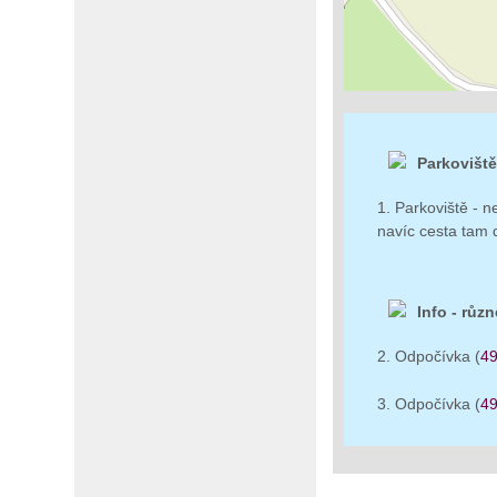
Parkoviště
1. Parkoviště - 
navíc cesta tam 
Info - různ
2. Odpočívka (
49
3. Odpočívka (
49