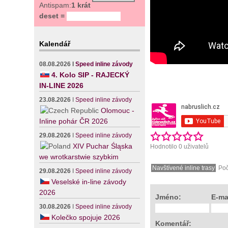
Antispam:
1 krát
deset =
Kalendář
08.08.2026
I
Speed inline závody
4. Kolo SIP - RAJECKÝ
IN-LINE 2026
23.08.2026
I
Speed inline závody
Olomouc -
Inline pohár ČR 2026
29.08.2026
I
Speed inline závody
XIV Puchar Śląska
Hodnotilo 0 uživatelů
we wrotkarstwie szybkim
Navštívené inline trasy
Poč
29.08.2026
I
Speed inline závody
Veselské in-line závody
2026
Jméno:
E-ma
30.08.2026
I
Speed inline závody
Kolečko spojuje 2026
Komentář: