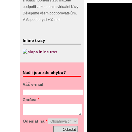
životaschopném stavu můžete
podpořit zakoupením virtuální kávy.
Děkujeme všem podporovatelům,
Vaší podpory si vážíme!
Inline trasy
Našli jste zde chybu?
Váš e-mail
Zpráva
*
Odeslat na
*