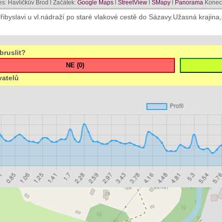
es: Havlíčkův Brod l Začátek:
Google Maps
l
StreetView
l
SMapy
l
Panorama
Konec
ibyslavi u vl.nádraží po staré vlakové cestě do Sázavy.Užasná krajina,s
bruslit?
vatelů