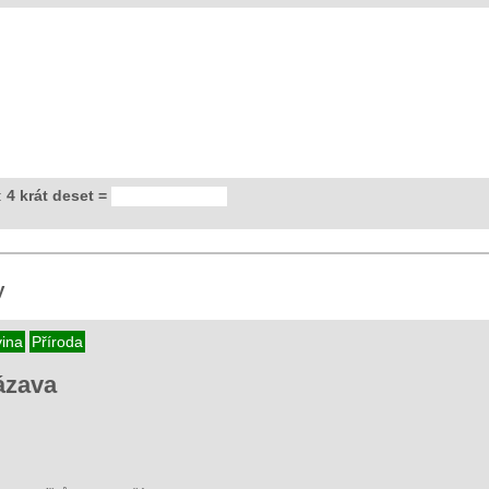
:
4 krát deset =
y
ina
Příroda
ázava