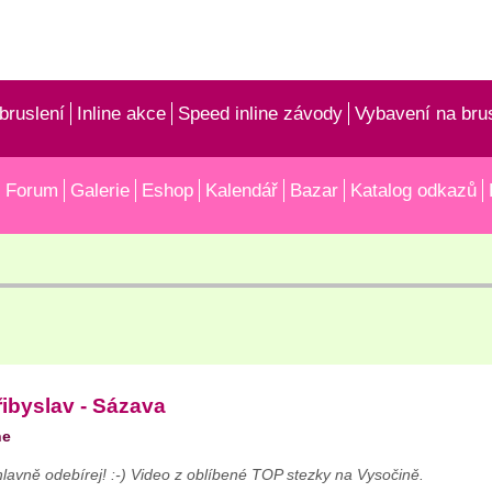
bruslení
Inline akce
Speed inline závody
Vybavení na bru
Forum
Galerie
Eshop
Kalendář
Bazar
Katalog odkazů
řibyslav - Sázava
ne
a hlavně odebírej! :-) Video z oblíbené TOP stezky na Vysočině.