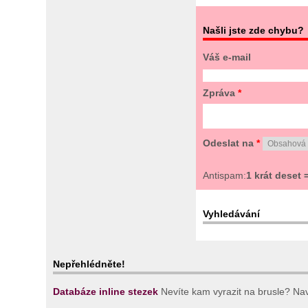
Našli jste zde chybu?
Váš e-mail
Zpráva
*
Odeslat na
*
Antispam:
1 krát deset 
Vyhledávání
Nepřehlédněte!
Databáze inline stezek
Nevíte kam vyrazit na brusle? Navš