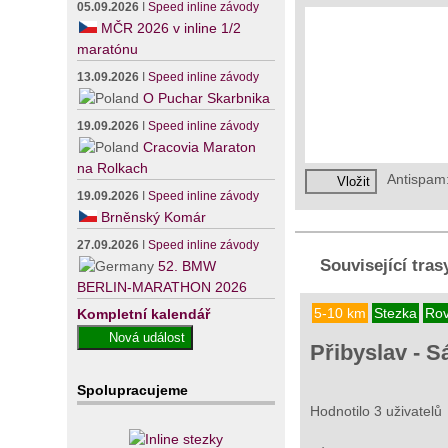
05.09.2026
I
Speed inline závody
MČR 2026 v inline 1/2
maratónu
13.09.2026
I
Speed inline závody
O Puchar Skarbnika
19.09.2026
I
Speed inline závody
Cracovia Maraton
na Rolkach
Antispam
19.09.2026
I
Speed inline závody
Brněnský Komár
27.09.2026
I
Speed inline závody
Související tras
52. BMW
BERLIN-MARATHON 2026
5-10 km
Stezka
Rov
Kompletní kalendář
Přibyslav - S
Spolupracujeme
Hodnotilo 3 uživatelů