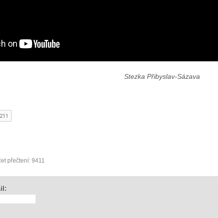
Stezka Přibyslav-Sázava
et přečtení: 9411
il: