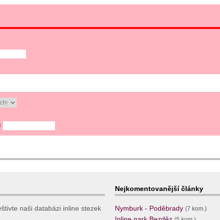
=
Nejkomentovanější články
tivte naši databázi inline stezek
Nymburk - Poděbrady
(7 kom.)
Inline park Bezděz
(5 kom.)