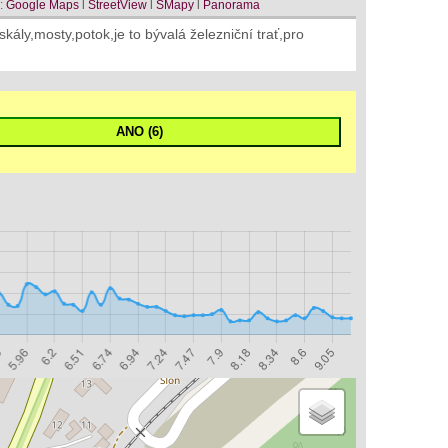
:
Google Maps
l
StreetView
l
SMapy
l
Panorama
kály,mosty,potok,je to bývalá železniční trať,pro