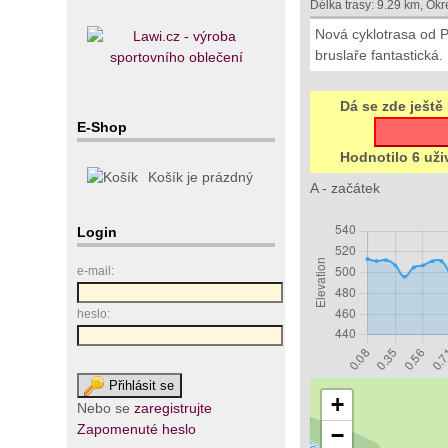
Délka trasy: 9.29 km, Okr
Nová cyklotrasa od Př
bruslaře fantastická.
Dá se zde ještě 
E-Shop
Hodnotilo 6 uži
Košík je prázdný
A - začátek
Login
e-mail:
heslo:
+
Nebo se
zaregistrujte
Zapomenuté heslo
−