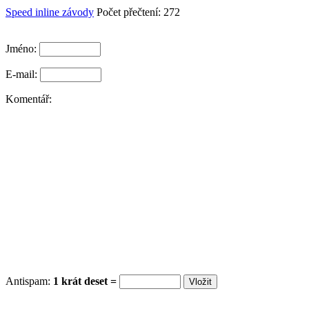
Speed inline závody
Počet přečtení: 272
Jméno:
E-mail:
Komentář:
Antispam:
1 krát deset =