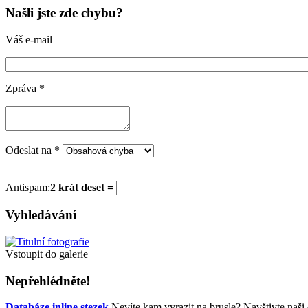
Našli jste zde chybu?
Váš e-mail
Zpráva
*
Odeslat na
*
Antispam:
2 krát deset =
Vyhledávání
Vstoupit do galerie
Nepřehlédněte!
Databáze inline stezek
Nevíte kam vyrazit na brusle? Navštivte naši 