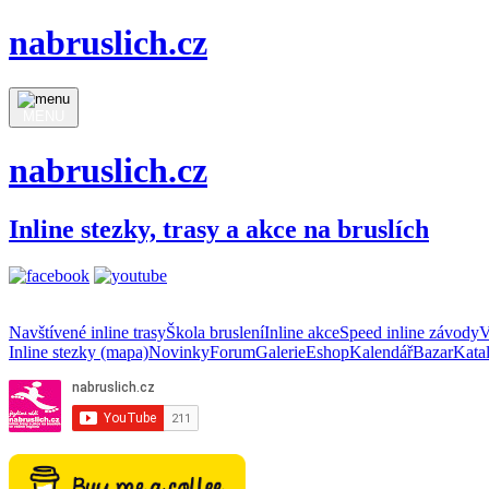
nabruslich.cz
MENU
nabruslich.cz
Inline stezky, trasy a akce na bruslích
Navštívené inline trasy
Škola bruslení
Inline akce
Speed inline závody
V
Inline stezky (mapa)
Novinky
Forum
Galerie
Eshop
Kalendář
Bazar
Kata