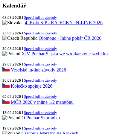
Kalendář
08.08.2026
I
Speed inline závody
4. Kolo SIP - RAJECKÝ IN-LINE 2026
23.08.2026
I
Speed inline závody
Olomouc - Inline pohár ČR 2026
29.08.2026
I
Speed inline závody
XIV Puchar Śląska we wrotkarstwie szybkim
29.08.2026
I
Speed inline závody
Veselské in-line závody 2026
30.08.2026
I
Speed inline závody
Kolečko spojuje 2026
05.09.2026
I
Speed inline závody
MČR 2026 v inline 1/2 maratónu
13.09.2026
I
Speed inline závody
O Puchar Skarbnika
19.09.2026
I
Speed inline závody
Cracovia Maraton na Rolkach