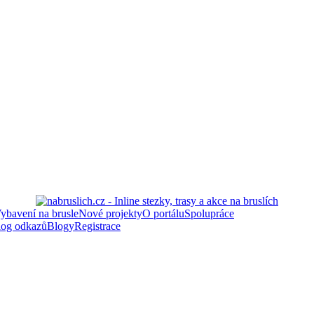
ybavení na brusle
Nové projekty
O portálu
Spolupráce
log odkazů
Blogy
Registrace