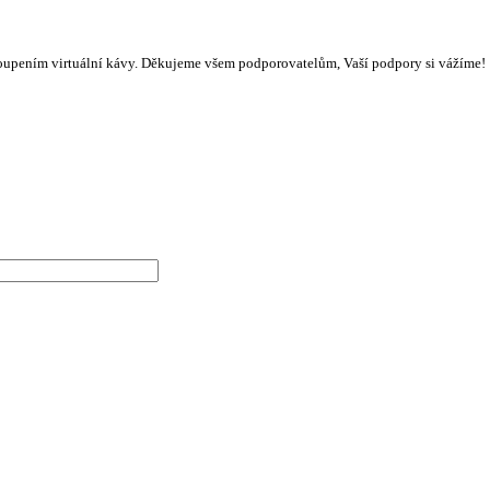
oupením virtuální kávy. Děkujeme všem podporovatelům, Vaší podpory si vážíme!