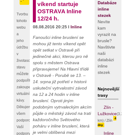
Databáze
víkend startuje
inline
OSTRAVA Inline
Tvorbu
stezek
12/24 h.
tohoto
Nevíte
08.08.2016 20:25 I
Inline
webu
kam
vyrazit na
a
Fanoušci inline bruslení se
brusle?
jeho
mohou již tento víkend opět
Navštivte
údržbu
opět setkat v Ostravě při
naši
v
jedinečné akci, kterou pro ně
databázi
životaschopném
spolu s městem Ostrava
inline
stavu
připravujeme! Na Hlavní třídě
stezek
můžete
v Ostravě - Porubě se 13. –
podpořit
14. srpna již potřetí v historii
zakoupením
uskuteční vytrvalostní závod
Nejnovější
virtuální
na 12 a 24 hodin v inline
trasy
bruslení. Oproti jiným
kávy.
podobným vytrvaleckým akcím
Zlín -
Děkujeme
půjde o městský závod na trati
Lužkovice
všem
(3.25
4
každoročního Světového
podporovatelům,
km) / Zlín
dny
poháru v inline bruslení, která
Vaší
je velmi oblíbená mezi
Inline
podpory