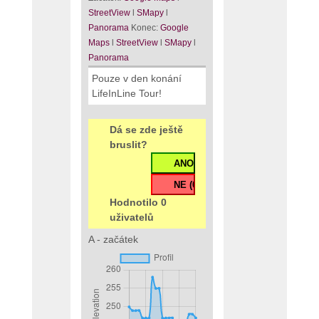
StreetView
l
SMapy
l
Panorama
Konec:
Google
Maps
l
StreetView
l
SMapy
l
Panorama
Pouze v den konání
LifeInLine Tour!
Dá se zde ještě
bruslit?
Hodnotilo 0
uživatelů
A - začátek