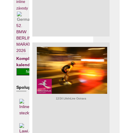
inline
závody
52.
BMW
BERLIN-
MARATHON
2026
Kompletní
kalendář
Spolupracujeme
12/24 LifeInLine Ostrava