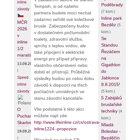
inline
Poděbrady
Tempish, si od našeho
závody
(7 kom.)
partnera budete moci nechat
Inline park
zadarmo seřídit své kolečkové
MČR
Bezděz
(5
brusle. Zabezpečeny budou
2026
kom.)
v dostatečném počtumobilní
v
Se
toalety, zdravotní služba,
inline
Standou
sprchy s teplou vodou, ale
1/2
Řezáčem
také připojení k elektrické
maratónu
na
energii pro případ přípravy
13.09.2026
Gigathlon
vlastního občerstvení nebo
I
do
dobití el. přístrojů. Průběžné
Jablonce
Speed
výsledky budou po celou dobu
8.8.2015!
inline
závodů k dispozici na třech
počítačích umístěných ve
(5 kom.)
závody
5 Zabijáků
stanu závodní kanceláře.
bruslařské
Vše podstatné k této akci
O
techniky
(4
můžete najít zde:
Puchar
kom.)
http://www.lifeinline.cz/cs/ostrava-
Skarbnika
Mladá
inline1224:-propozice
Boleslav -
19.09.2026
Bezděčín
I
Případně na našich FB