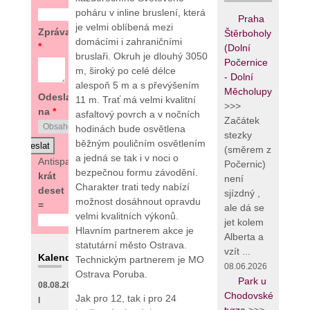
poháru v inline bruslení, která
Praha
je velmi oblíbená mezi
Zpráva
Štěrboholy
domácími i zahraničními
*
(Dolní
bruslaři. Okruh je dlouhý 3050
Počernice
m, široký po celé délce
- Dolní
alespoň 5 m a s převýšením
Měcholupy
Odeslat
11 m. Trať má velmi kvalitní
>>>
na
*
asfaltový povrch a v nočních
Začátek
hodinách bude osvětlena
stezky
běžným pouličním osvětlením
(směrem z
a jedná se tak i v noci o
Antispam:
4
Počernic)
bezpečnou formu závodění.
krát
není
Charakter trati tedy nabízí
deset
sjízdný ,
možnost dosáhnout opravdu
=
ale dá se
velmi kvalitních výkonů.
jet kolem
Hlavním partnerem akce je
Alberta a
statutární město Ostrava.
vzít ...
Kalendář
Technickým partnerem je MO
08.06.2026
Ostrava Poruba.
Park u
08.08.2026
Chodovské
Jak pro 12, tak i pro 24
I