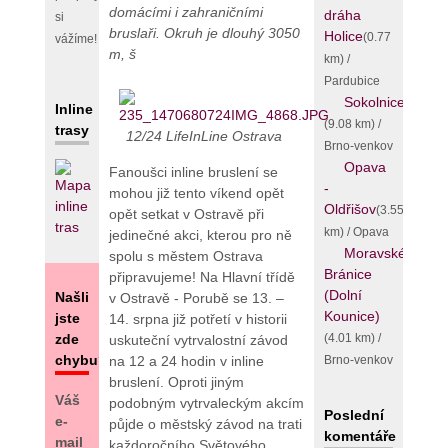
domácími i zahraničními
dráha
si
bruslaři. Okruh je dlouhý 3050
Holice
(0.77
vážíme!
m, š
km) /
Pardubice
Sokolnice
Inline
(9.08 km) /
trasy
12/24 LifeInLine Ostrava
Brno-venkov
Opava
Fanoušci inline bruslení se
-
mohou již tento víkend opět
Oldřišov
(3.55
opět setkat v Ostravě při
km) / Opava
jedinečné akci, kterou pro ně
Moravské
spolu s městem Ostrava
Bránice
připravujeme! Na Hlavní třídě
(Dolní
Našli
v Ostravě - Porubě se 13. –
Kounice)
jste
14. srpna již potřetí v historii
(4.01 km) /
zde
uskuteční vytrvalostní závod
chybu?
Brno-venkov
na 12 a 24 hodin v inline
bruslení. Oproti jiným
Váš
podobným vytrvaleckým akcím
Poslední
e-
půjde o městský závod na trati
komentáře
mail
každoročního Světového