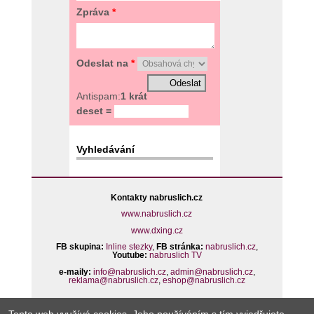
Zpráva
*
Odeslat na
*
Antispam:
1 krát
deset =
Vyhledávání
Kontakty nabruslich.cz
www.nabruslich.cz
www.dxing.cz
FB skupina:
Inline stezky
,
FB stránka:
nabruslich.cz
,
Youtube:
nabruslich TV
e-maily:
info@nabruslich.cz
,
admin@nabruslich.cz
,
reklama@nabruslich.cz
,
eshop@nabruslich.cz
Plné zobrazení
I
Mobilní verze