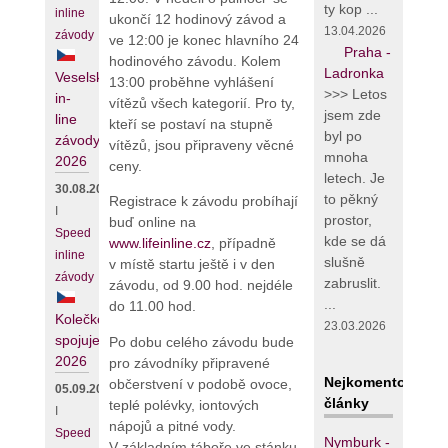
ty kop ...
inline
ukončí 12 hodinový závod a
13.04.2026
závody
ve 12:00 je konec hlavního 24
Praha -
hodinového závodu. Kolem
Ladronka
Veselské
13:00 proběhne vyhlášení
>>> Letos
in-
vítězů všech kategorií. Pro ty,
jsem zde
line
kteří se postaví na stupně
byl po
závody
vítězů, jsou připraveny věcné
mnoha
2026
ceny.
letech. Je
30.08.2026
to pěkný
Registrace k závodu probíhají
I
prostor,
buď online na
Speed
kde se dá
www.lifeinline.cz
, případně
inline
slušně
v místě startu ještě i v den
závody
zabruslit.
závodu, od 9.00 hod. nejdéle
...
do 11.00 hod.
Kolečko
23.03.2026
spojuje
Po dobu celého závodu bude
2026
pro závodníky připravené
Nejkomentovanějš
občerstvení v podobě ovoce,
05.09.2026
články
teplé polévky, iontových
I
nápojů a pitné vody.
Speed
Nymburk -
V základním táboře ve stánku