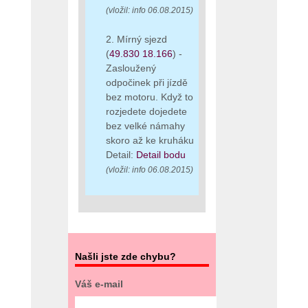
(vložil: info 06.08.2015)
2. Mírný sjezd
(
49.830 18.166
) -
Zasloužený
odpočinek při jízdě
bez motoru. Když to
rozjedete dojedete
bez velké námahy
skoro až ke kruháku
Detail:
Detail bodu
(vložil: info 06.08.2015)
Našli jste zde chybu?
Váš e-mail