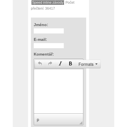
Speed inline závody
Počet
přečtení: 36417
Jméno:
E-mail:
Komentář:
Formats
p