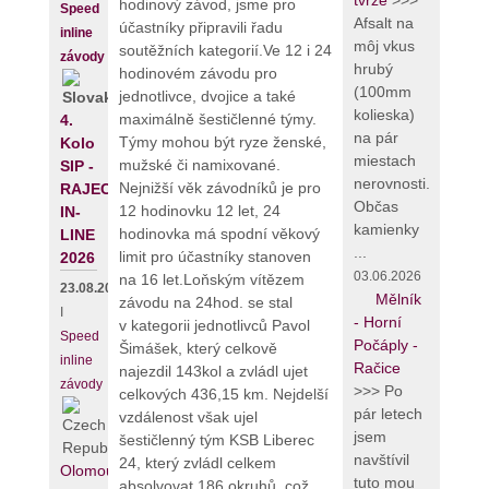
tvrze
>>>
hodinový závod, jsme pro
Speed
Afsalt na
účastníky připravili řadu
inline
môj vkus
soutěžních kategorií.Ve 12 i 24
závody
hrubý
hodinovém závodu pro
(100mm
jednotlivce, dvojice a také
kolieska)
maximálně šestičlenné týmy.
4.
na pár
Týmy mohou být ryze ženské,
Kolo
miestach
mužské či namixované.
SIP -
nerovnosti.
Nejnižší věk závodníků je pro
RAJECKÝ
Občas
12 hodinovku 12 let, 24
IN-
kamienky
hodinovka má spodní věkový
LINE
...
limit pro účastníky stanoven
2026
03.06.2026
na 16 let.Loňským vítězem
23.08.2026
Mělník
závodu na 24hod. se stal
I
- Horní
v kategorii jednotlivců Pavol
Speed
Počáply -
Šimášek, který celkově
inline
Račice
najezdil 143kol a zvládl ujet
závody
>>> Po
celkových 436,15 km. Nejdelší
pár letech
vzdálenost však uje
l
jsem
šestičlenný tým KSB Liberec
navštívil
24, který zvládl celkem
Olomouc
tuto mou
absolvovat 186 okruhů, což