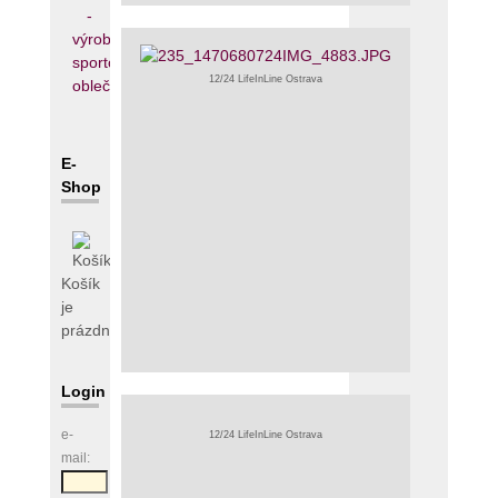
12/24 LifeInLine Ostrava
E-
Shop
Košík
je
prázdný
Login
e-
mail: