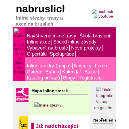
nabruslich.cz
Inline stezky, trasy a
akce na bruslích
Navštívené inline trasy
Škola bruslení
Inline akce
Speed inline závody
Vybavení na brusle
Nové projekty
O portálu
Spolupráce
Inline stezky (mapa)
Novinky
Forum
Galerie
Eshop
Kalendář
Bazar
Katalog odkazů
Blogy
Registrace
Mapa Inline stezek
Vstoupit
do galerie
Nepřehlédněte!
Již nadcházející