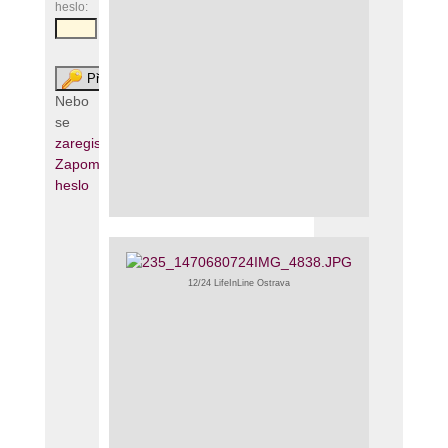
heslo:
12/24 LifeInLine Ostrava
Nebo
se
zaregistrujte
Zapomenuté
heslo
12/24 LifeInLine Ostrava