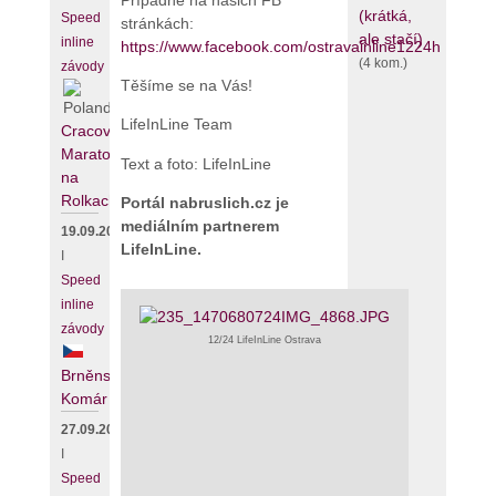
(krátká,
Speed
stránkách:
ale stačí)
inline
https://www.facebook.com/ostravainline1224h
(4 kom.)
závody
Těšíme se na Vás!
LifeInLine Team
Cracovia
Maraton
Text a foto: LifeInLine
na
Rolkach
Portál nabruslich.cz je
mediálním partnerem
19.09.2026
LifeInLine.
I
Speed
inline
závody
12/24 LifeInLine Ostrava
Brněnský
Komár
27.09.2026
I
Speed