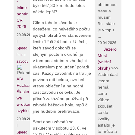
-
oblíbenou
bylo 567,30 km. Bude letos
Inline
trasu a
někdo lepší?
pohár
musím
ČR
Cílem tohoto závodu je
říci, stále
2026
dosažení, co největšího počtu
je v topu.
ujetých okruhů ve stanoveném
29.08.2026
...
limitu 12 či 24 hodin. U těch,
I
20.04.2026
kteří závod dokončí se
Speed
Jezero
stejným počtem okruhů, je
inline
Most
v tom posledním rozhodující
závody
(vnitřní
ukazatelem pro určení pořadí
okruh)
>>>
čas. Každý závodník na trati je
Zadní část
XIV
povinen mít helmu, svrchní
jezera
Puchar
vrstvu oblečení a na noční
nemá
Śląska
část závodu i čelovku. Je
cenu
we
přísně zakázáno používat při
vůbec
wrotkarstwie
závodě běžecké hole, mp3 či
zkoušet,
szybkim
jiné hudební přehrávače.
co do
kvality
29.08.2026
Start obou závodů se
asfaltu je
I
uskuteční v sobotu 13. 8. ve
to hrůza a
Speed
12:00. V neděli o půlnoci se