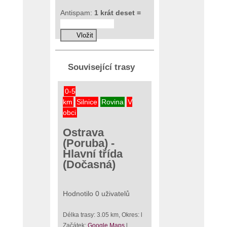
Antispam:
1 krát deset =
Související trasy
0-5
km
Silnice
Rovina
V
obci
Ostrava
(Poruba) -
Hlavní třída
(Dočasná)
Hodnotilo 0 uživatelů
Délka trasy: 3.05 km, Okres: l
Začátek:
Google Maps
l