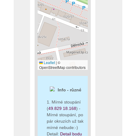
Leaflet
|
©
OpenStreetMap contributors
Info - různé
1. Mírné stoupání
(
49.829 18.168
) -
Mírné stoupání, po
pár okruzích už tak
mírné nebude:-)
Detail:
Detail bodu