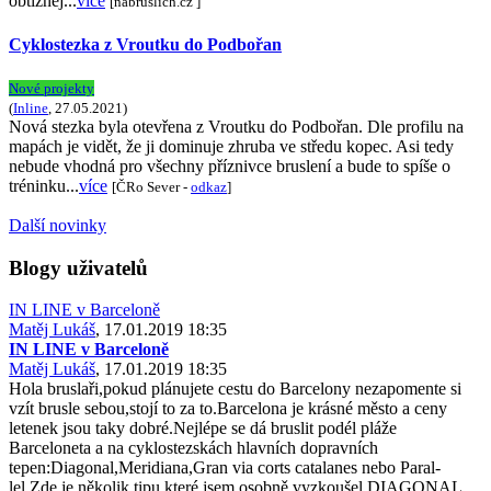
obtížněj...
více
[nabruslich.cz ]
Cyklostezka z Vroutku do Podbořan
Nové projekty
(
Inline
, 27.05.2021)
Nová stezka byla otevřena z Vroutku do Podbořan. Dle profilu na
mapách je vidět, že ji dominuje zhruba ve středu kopec. Asi tedy
nebude vhodná pro všechny příznivce bruslení a bude to spíše o
tréninku...
více
[ČRo Sever -
odkaz
]
Další novinky
Blogy uživatelů
IN LINE v Barceloně
Matěj Lukáš
, 17.01.2019 18:35
IN LINE v Barceloně
Matěj Lukáš
, 17.01.2019 18:35
Hola bruslaři,pokud plánujete cestu do Barcelony nezapomente si
vzít brusle sebou,stojí to za to.Barcelona je krásné město a ceny
letenek jsou taky dobré.Nejlépe se dá bruslit podél pláže
Barceloneta a na cyklostezskách hlavních dopravních
tepen:Diagonal,Meridiana,Gran via corts catalanes nebo Paral-
lel.Zde je několik tipu,které jsem osobně vyzkoušel.DIAGONAL