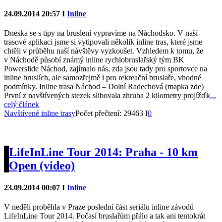
24.09.2014 20:57 I
Inline
Dneska se s tipy na bruslení vypravíme na Náchodsko. V naší
trasové aplikaci jsme si vytipovali několik inline tras, které jsme
chtěli v průběhu naší návštěvy vyzkoušet. Vzhledem k tomu, že
v Náchodě působí známý inline rychlobruslařský tým BK
Powerslide Náchod, zajímalo nás, zda jsou tady pro sportovce na
inline bruslích, ale samozřejmě i pro rekreační bruslaře, vhodné
podmínky. Inline trasa Náchod – Dolní Radechová (mapka zde)
První z navštívených stezek slibovala zhruba 2 kilometry projížďk
...
celý článek
Navštívené inline trasy
Počet přečtení: 29463 I
0
LifeInLine Tour 2014: Praha - 10 km
Open (video)
23.09.2014 00:07 I
Inline
V neděli proběhla v Praze poslední část seriálu inline závodů
LifeInLine Tour 2014. Počasí bruslařům přálo a tak ani tentokrát