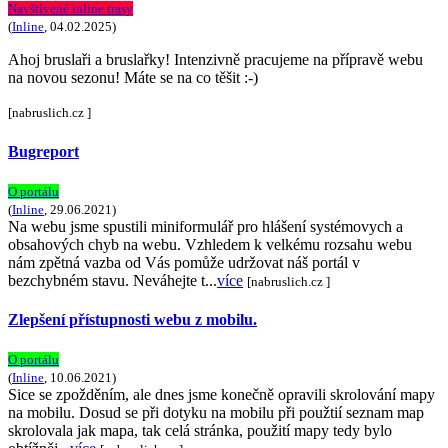
Navštívené inline trasy
(
Inline
, 04.02.2025)
Ahoj bruslaři a bruslařky! Intenzivně pracujeme na přípravě webu
na novou sezonu! Máte se na co těšit :-)
[nabruslich.cz ]
Bugreport
O portálu
(
Inline
, 29.06.2021)
Na webu jsme spustili miniformulář pro hlášení systémovych a
obsahových chyb na webu. Vzhledem k velkému rozsahu webu
nám zpětná vazba od Vás pomůže udržovat náš portál v
bezchybném stavu. Neváhejte t...
více
[nabruslich.cz ]
Zlepšení přístupnosti webu z mobilu.
O portálu
(
Inline
, 10.06.2021)
Sice se zpožděním, ale dnes jsme konečně opravili skrolování mapy
na mobilu. Dosud se při dotyku na mobilu při použtií seznam map
skrolovala jak mapa, tak celá stránka, použití mapy tedy bylo