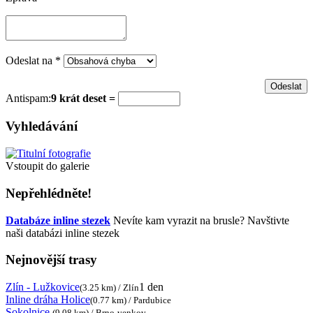
Odeslat na
*
Antispam:
9 krát deset =
Vyhledávání
Vstoupit do galerie
Nepřehlédněte!
Databáze inline stezek
Nevíte kam vyrazit na brusle? Navštivte
naši databázi inline stezek
Nejnovější trasy
Zlín - Lužkovice
1 den
(3.25 km) / Zlín
Inline dráha Holice
(0.77 km) / Pardubice
Sokolnice
(9.08 km) / Brno-venkov