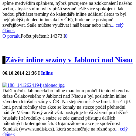
spíme medvědím spánkem, nýbrž pracujeme na zdokonalení našeho
webu, abyste s ním byli v příští sezoně ještě více spokojení. Jak
budou přicházet termíny do kalendáře inline událostí (letos to byl
nejúplnější přehled inline akcí v ČR), budeme je postupně
zveřejňovat. Stále můžete využívat i náš bazar nebo inlin
... celý
článek
O portálu
Počet přečtení: 14373 I
0
Závěr inline sezóny v Jablonci nad Nisou
06.10.2014 21:36 I
Inline
Další ročník Jabloneckého inline maratonu proběhl tento víkend na
dráze Čelakovského v Jablonci nad Nisou a byl posledním inline
závodem letošní sezóny v ČR. Na stejném místě se bruslaři sešli již
loni, první ročníky této akce se konaly na stezce podél přehradní
nádrže Mšeno. Nový areál však poskytuje lepší zázemí pro běžné
bruslaře i závodníky a snáze se zde zamezí přístupu dalších
náhodných kolemjdoucích. Organizátorem akce je společnost
Sundisk (www.sundisk.cz), která se zaměřuje na různé spo
... celý
článek