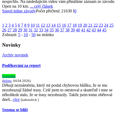
nesprchlo. Na následujícím videu vám přinášíme záznam ze závodu
Open na 10 km.
... celý článek
Speed inline závody
Počet přečtení: 21630 I
0
1
2
3
4
5
6
7
8
9
10
11
12
13
14
15
16
17
18
19
20
21
22
23
24
25
26
27
28
29
30
31
32
33
34
35
36
37
38
39
40
41
42
43
44
45
Zobrazit:
5
-
10
-
50
na stránku
Novinky
Archiv novinek
Poděkování za report
O portálu
(
Inline
, 04.04.2026)
Děkuji neznámému, který mi poslal chybovou hlášku, že se mu
nezobrazují žádné trasy. Celé jsem to otestoval a skutečně i mne se
několikrát stalo, že se trasy nezobrazily. Takže jsem tomu obětoval
dneš...
více
[nabruslich ]
Sezona se blíží