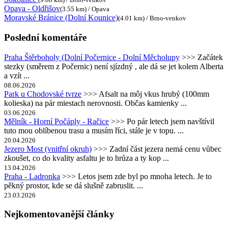
Opava - Oldřišov
(3.55 km) / Opava
Moravské Bránice (Dolní Kounice)
(4.01 km) / Brno-venkov
Poslední komentáře
Praha Štěrboholy (Dolní Počernice - Dolní Měcholupy
>>> Začátek
stezky (směrem z Počernic) není sjízdný , ale dá se jet kolem Alberta
a vzít ...
08.06.2026
Park u Chodovské tvrze
>>> Afsalt na môj vkus hrubý (100mm
kolieska) na pár miestach nerovnosti. Občas kamienky ...
03.06.2026
Mělník - Horní Počáply - Račice
>>> Po pár letech jsem navštívil
tuto mou oblíbenou trasu a musím říci, stále je v topu. ...
20.04.2026
Jezero Most (vnitřní okruh)
>>> Zadní část jezera nemá cenu vůbec
zkoušet, co do kvality asfaltu je to hrůza a ty kop ...
13.04.2026
Praha - Ladronka
>>> Letos jsem zde byl po mnoha letech. Je to
pěkný prostor, kde se dá slušně zabruslit. ...
23.03.2026
Nejkomentovanější články