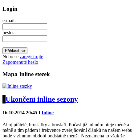
Login
e-mail:
heslo:
Nebo se
zaregistrujte
Zapomenuté heslo
Mapa Inline stezek
Ukončení inline sezony
16.10.2014 20:45 I
Inline
Ahoj přátelé, bruslařky a bruslaři. Počasí již inlinům přeje méně a
méně a tím pádem i frekvence zveřejňování článků na našem webu
bude v zimním období podstatně menší. Neznamená to však že