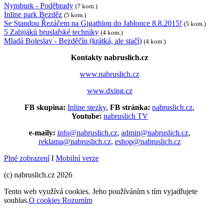
Nymburk - Poděbrady
(7 kom.)
Inline park Bezděz
(5 kom.)
Se Standou Řezáčem na Gigathlon do Jablonce 8.8.2015!
(5 kom.)
5 Zabijáků bruslařské techniky
(4 kom.)
Mladá Boleslav - Bezděčín (krátká, ale stačí)
(4 kom.)
Kontakty nabruslich.cz
www.nabruslich.cz
www.dxing.cz
FB skupina:
Inline stezky
,
FB stránka:
nabruslich.cz
,
Youtube:
nabruslich TV
e-maily:
info@nabruslich.cz
,
admin@nabruslich.cz
,
reklama@nabruslich.cz
,
eshop@nabruslich.cz
Plné zobrazení
I
Mobilní verze
(c) nabruslich.cz 2026
Tento web využívá cookies. Jeho používáním s tím vyjadřujete
souhlas.
O cookies
Rozumím