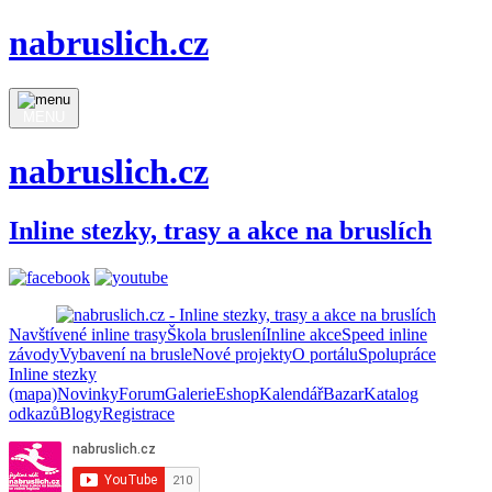
nabruslich.cz
MENU
nabruslich.cz
Inline stezky, trasy a akce na bruslích
Navštívené inline trasy
Škola bruslení
Inline akce
Speed inline
závody
Vybavení na brusle
Nové projekty
O portálu
Spolupráce
Inline stezky
(mapa)
Novinky
Forum
Galerie
Eshop
Kalendář
Bazar
Katalog
odkazů
Blogy
Registrace