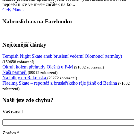
nejdelší ulice ve městě začátek na ko...
Celý článek
Nabruslich.cz na Facebooku
Nejčtenější články
Tempish Night Skate aneb bruslení večerní Olomoucí (termíny)
(150658 zobrazení)
Okruh kolem přehrady Olešná u F-M
(91082 zobrazení)
Naši partneři
(89012 zobrazení)
Na inliny do Rakouska
(79272 zobrazení)
Flaeimg Skate – reportáž z bruslařského ráje jižně od Berlína
(71602
zobrazení)
Našli jste zde chybu?
Váš e-mail
Zpráva
*