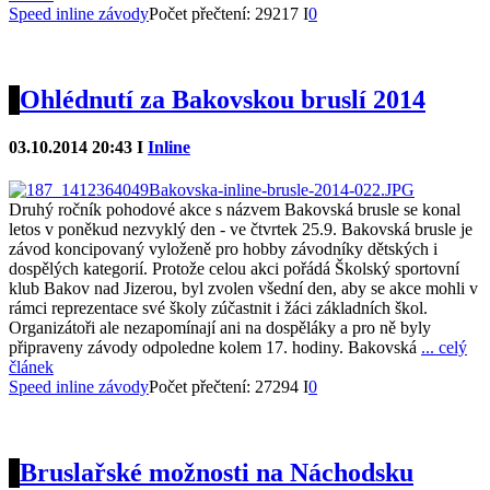
Speed inline závody
Počet přečtení: 29217 I
0
Ohlédnutí za Bakovskou bruslí 2014
03.10.2014 20:43 I
Inline
Druhý ročník pohodové akce s názvem Bakovská brusle se konal
letos v poněkud nezvyklý den - ve čtvrtek 25.9. Bakovská brusle je
závod koncipovaný vyloženě pro hobby závodníky dětských i
dospělých kategorií. Protože celou akci pořádá Školský sportovní
klub Bakov nad Jizerou, byl zvolen všední den, aby se akce mohli v
rámci reprezentace své školy zúčastnit i žáci základních škol.
Organizátoři ale nezapomínají ani na dospěláky a pro ně byly
připraveny závody odpoledne kolem 17. hodiny. Bakovská
... celý
článek
Speed inline závody
Počet přečtení: 27294 I
0
Bruslařské možnosti na Náchodsku