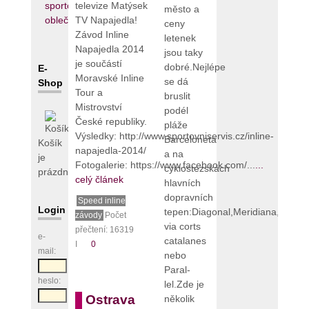
televize Matýsek
město a
TV Napajedla!
ceny
Závod Inline
letenek
Napajedla 2014
jsou taky
je součástí
dobré.Nejlépe
E-
Moravské Inline
se dá
Shop
Tour a
bruslit
Mistrovství
podél
České republiky.
pláže
Výsledky: http://www.sportovniservis.cz/inline-
Barceloneta
Košík
napajedla-2014/
a na
je
Fotogalerie: https://www.facebook.com/...
...
cyklostezskách
prázdný
celý článek
hlavních
dopravních
Speed inline
Login
tepen:Diagonal,Meridiana,Gran
závody
Počet
via corts
přečtení: 16319
e-
catalanes
I
0
mail:
nebo
Paral-
heslo:
lel.Zde je
Ostrava
několik