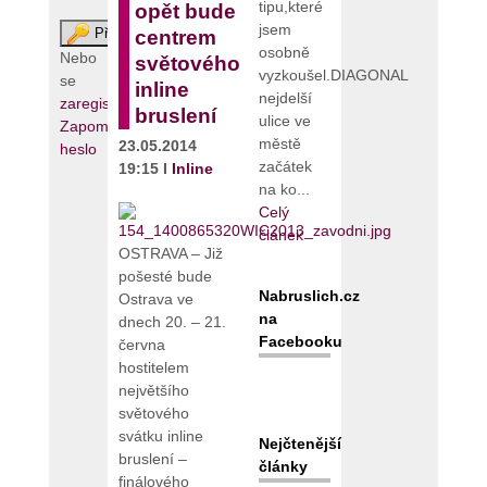
tipu,které
opět bude
jsem
centrem
osobně
Nebo
světového
vyzkoušel.DIAGONAL
se
inline
nejdelší
zaregistrujte
bruslení
ulice ve
Zapomenuté
městě
23.05.2014
heslo
začátek
19:15 I
Inline
na ko...
Celý
článek
OSTRAVA – Již
pošesté bude
Nabruslich.cz
Ostrava ve
na
dnech 20. – 21.
Facebooku
června
hostitelem
největšího
světového
svátku inline
Nejčtenější
bruslení –
články
finálového