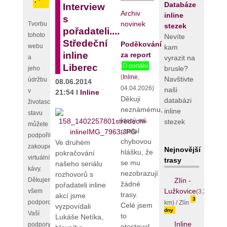
Databáze
Interview
Archiv
inline
s
novinek
Tvorbu
stezek
pořadateli....
tohoto
Nevíte
Středeční
Poděkování
webu
kam
inline
za report
vyrazit na
a
Liberec
O portálu
brusle?
jeho
(
Inline
,
Navštivte
údržbu
08.06.2014
04.04.2026)
naši
v
21:54 I
Inline
Děkuji
databázi
životaschopném
neznámému,
inline
stavu
který mi
stezek
můžete
poslal
podpořit
chybovou
Ve druhém
zakoupením
Nejnovější
hlášku, že
pokračování
virtuální
trasy
se mu
našeho seriálu
kávy.
nezobrazují
rozhovorů s
Zlín -
Děkujeme
žádné
pořadateli inline
Lužkovice
všem
(3.25
trasy.
akcí jsme
3
podporovatelům,
km) / Zlín
Celé jsem
vyzpovídali
dny
Vaší
to
Lukáše Netíka,
Inline
podpory
otestoval