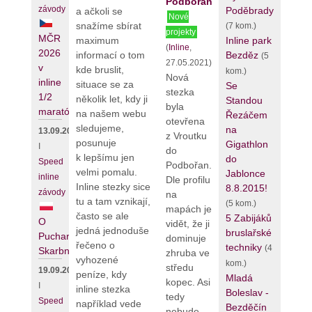
Podbořan
závody
Poděbrady
a ačkoli se
Nové
snažíme sbírat
(7 kom.)
projekty
MČR
maximum
Inline park
(
Inline
,
2026
informací o tom
Bezděz
(5
27.05.2021)
v
kde bruslit,
kom.)
Nová
inline
situace se za
Se
stezka
1/2
několik let, kdy ji
Standou
byla
maratónu
na našem webu
Řezáčem
otevřena
sledujeme,
na
13.09.2026
z Vroutku
posunuje
Gigathlon
I
do
k lepšímu jen
do
Speed
Podbořan.
velmi pomalu.
Jablonce
inline
Dle profilu
Inline stezky sice
8.8.2015!
závody
na
tu a tam vznikají,
(5 kom.)
mapách je
často se ale
5 Zabijáků
O
vidět, že ji
jedná jednoduše
bruslařské
Puchar
dominuje
řečeno o
techniky
(4
Skarbnika
zhruba ve
vyhozené
kom.)
středu
19.09.2026
peníze, kdy
Mladá
kopec. Asi
I
inline stezka
Boleslav -
tedy
Speed
například vede
Bezděčín
nebude