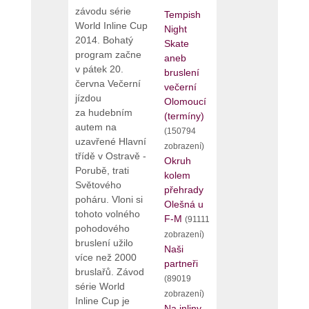
závodu série
Tempish
World Inline Cup
Night
2014. Bohatý
Skate
program začne
aneb
v pátek 20.
bruslení
června Večerní
večerní
jízdou
Olomoucí
za hudebním
(termíny)
autem na
(150794
uzavřené Hlavní
zobrazení)
třídě v Ostravě -
Okruh
Porubě, trati
kolem
Světového
přehrady
poháru. Vloni si
Olešná u
tohoto volného
F-M
(91111
pohodového
zobrazení)
bruslení užilo
Naši
více než 2000
partneři
bruslařů. Závod
(89019
série World
zobrazení)
Inline Cup je
Na inliny