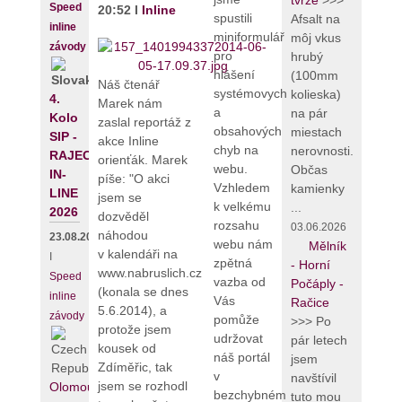
tvrze
>>>
Speed
20:52 I
Inline
spustili
Afsalt na
inline
miniformulář
môj vkus
závody
pro
hrubý
hlášení
(100mm
Náš čtenář
systémovych
kolieska)
4.
Marek nám
a
na pár
Kolo
zaslal reportáž z
obsahových
miestach
SIP -
akce Inline
chyb na
nerovnosti.
RAJECKÝ
orienťák. Marek
webu.
Občas
IN-
píše: "O akci
Vzhledem
kamienky
LINE
jsem se
k velkému
...
2026
dozvěděl
rozsahu
03.06.2026
náhodou
23.08.2026
webu nám
Mělník
v kalendáři na
I
zpětná
- Horní
www.nabruslich.cz
Speed
vazba od
Počáply -
(konala se dnes
inline
Vás
Račice
5.6.2014), a
závody
pomůže
>>> Po
protože jsem
udržovat
pár letech
kousek od
náš portál
jsem
Zdíměřic, tak
v
navštívil
jsem se rozhodl
Olomouc
bezchybném
tuto mou