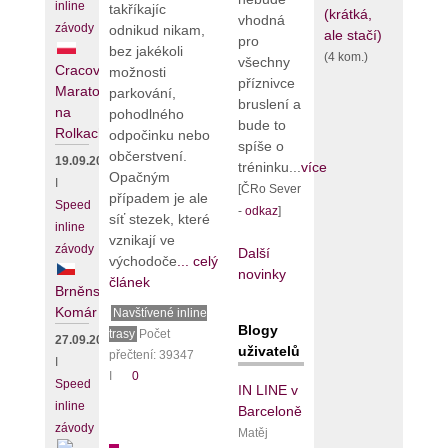
inline
takříkajíc
(krátká,
vhodná
závody
odnikud nikam,
ale stačí)
pro
bez jakékoli
(4 kom.)
všechny
Cracovia
možnosti
příznivce
Maraton
parkování,
bruslení a
na
pohodlného
bude to
Rolkach
odpočinku nebo
spíše o
občerstvení.
19.09.2026
tréninku...
více
Opačným
I
[ČRo Sever
případem je ale
Speed
-
odkaz
]
síť stezek, které
inline
vznikají ve
závody
Další
východoče
... celý
novinky
článek
Brněnský
Komár
Navštívené inline
Blogy
trasy
Počet
27.09.2026
uživatelů
přečtení: 39347
I
I
0
Speed
IN LINE v
inline
Barceloně
závody
Matěj