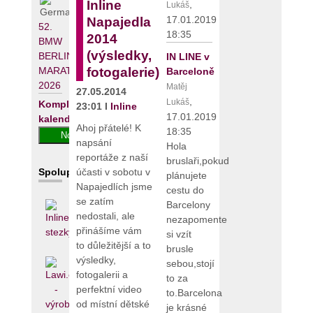
Inline
,
Lukáš
17.01.2019
Napajedla
52.
18:35
2014
BMW
(výsledky,
BERLIN-
IN LINE v
MARATHON
fotogalerie)
Barceloně
2026
Matěj
27.05.2014
,
Lukáš
Kompletní
23:01 I
Inline
17.01.2019
kalendář
Ahoj přátelé! K
18:35
napsání
Hola
reportáže z naší
bruslaři,pokud
Spolupracujeme
účasti v sobotu v
plánujete
Napajedlích jsme
cestu do
se zatím
Barcelony
nedostali, ale
nezapomente
přinášíme vám
si vzít
to důležitější a to
brusle
výsledky,
sebou,stojí
fotogalerii a
to za
perfektní video
to.Barcelona
od místní dětské
je krásné