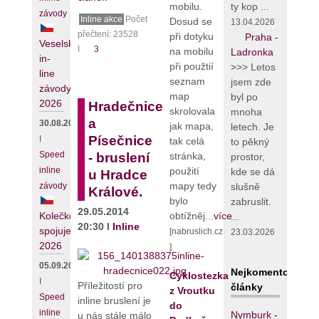
mobilu.
ty kop ...
závody
Inline akce
Počet
Dosud se
13.04.2026
přečtení: 23528
při dotyku
Praha -
Veselské
I
3
na mobilu
Ladronka
in-
při použtií
>>> Letos
line
seznam
jsem zde
závody
map
byl po
2026
Hradečnice
skrolovala
mnoha
a
30.08.2026
jak mapa,
letech. Je
Písečnice
I
tak celá
to pěkný
Speed
- bruslení
stránka,
prostor,
inline
použití
kde se dá
u Hradce
mapy tedy
závody
slušně
Králové.
bylo
zabruslit.
29.05.2014
Kolečko
obtížněj...
více
...
20:30 I
Inline
spojuje
[nabruslich.cz
23.03.2026
2026
]
05.09.2026
Nejkomentovanějš
Cyklostezka
I
Příležitostí pro
články
z Vroutku
Speed
inline bruslení je
do
inline
Nymburk -
u nás stále málo