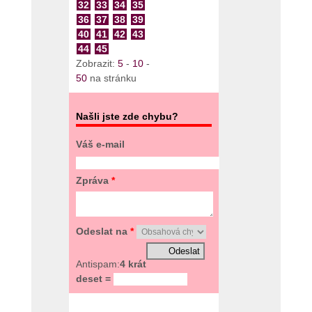
32
33
34
35
36
37
38
39
40
41
42
43
44
45
Zobrazit:
5
-
10
-
50
na stránku
Našli jste zde chybu?
Váš e-mail
Zpráva
*
Odeslat na
*
Antispam:
4 krát
deset =