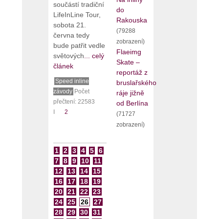
součástí tradiční
do
LifeInLine Tour,
Rakouska
sobota 21.
(79288
června tedy
zobrazení)
bude patřit vedle
Flaeimg
světových
... celý
Skate –
článek
reportáž z
Speed inline
bruslařského
závody
Počet
ráje jižně
přečtení: 22583
od Berlína
I
2
(71727
zobrazení)
1
2
3
4
5
6
7
8
9
10
11
12
13
14
15
16
17
18
19
20
21
22
23
24
25
26
27
28
29
30
31