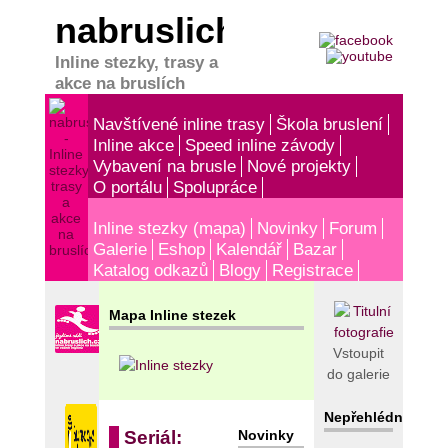
nabruslich.cz
Inline stezky, trasy a
akce na bruslích
Navštívené inline trasy
Škola bruslení
Inline akce
Speed inline závody
Vybavení na brusle
Nové projekty
O portálu
Spolupráce
Inline stezky (mapa)
Novinky
Forum
Galerie
Eshop
Kalendář
Bazar
Katalog odkazů
Blogy
Registrace
Mapa Inline stezek
Vstoupit
do galerie
Nepřehlédněte!
Novinky
Seriál: