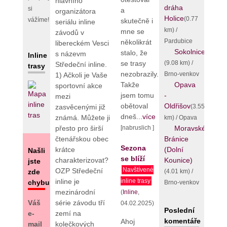
hlavního
dráha
si
a
organizátora
Holice
(0.77
vážíme!
skutečně i
seriálu inline
km) /
mne se
závodů v
Pardubice
několikrát
libereckém Vesci
Sokolnice
stalo, že
s názevm
Inline
(9.08 km) /
se trasy
Středeční inline.
trasy
nezobrazily.
Brno-venkov
1) Ačkoli je Vaše
Opava
Takže
sportovní akce
-
jsem tomu
mezi
Oldřišov
obětoval
(3.55
zasvěcenými již
dneš...
více
známá. Můžete ji
km) / Opava
Moravské
přesto pro širší
[nabruslich ]
Bránice
čtenářskou obec
Sezona
(Dolní
krátce
Našli
se blíží
Kounice)
charakterizovat?
jste
Navštívené
OZP Středeční
(4.01 km) /
zde
inline je
inline trasy
chybu?
Brno-venkov
mezinárodní
(
Inline
,
Váš
série závodu tří
04.02.2025)
Poslední
e-
zemí na
komentáře
Ahoj
mail
kolečkových