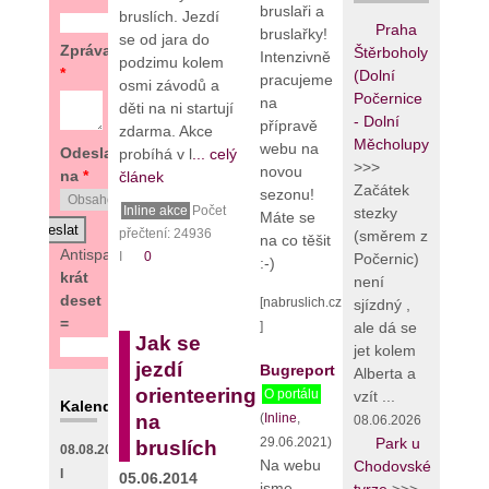
bruslaři a
bruslích. Jezdí
Praha
bruslařky!
se od jara do
Zpráva
Štěrboholy
Intenzivně
podzimu kolem
*
(Dolní
pracujeme
osmi závodů a
Počernice
na
děti na ni startují
- Dolní
přípravě
zdarma. Akce
Měcholupy
webu na
Odeslat
probíhá v l
... celý
>>>
novou
na
*
článek
Začátek
sezonu!
Inline akce
Počet
stezky
Máte se
přečtení: 24936
(směrem z
na co těšit
Antispam:
8
I
0
Počernic)
:-)
krát
není
deset
[nabruslich.cz
sjízdný ,
=
]
ale dá se
Jak se
jet kolem
jezdí
Bugreport
Alberta a
orienteering
O portálu
vzít ...
Kalendář
(
Inline
,
na
08.06.2026
29.06.2021)
Park u
bruslích
08.08.2026
Na webu
Chodovské
I
05.06.2014
jsme