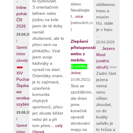
to vyzkoušet.
-
stavu.
oblíbenou
S orientačním
Inline
Neváhejte
trasu a
během nebo
pohár
t...
více
musím
jízdou na kole
ČR
[nabruslich.cz
říci, stále
jsem do té doby
2026
je v topu.
]
neměl
29.08.2026
...
zkušenost, ale to
I
Zlepšení
20.04.2026
přeci není na
přístupnosti
Speed
Jezero
překážku. Vzal
webu z
inline
Most
jsem svoje
mobilu.
závody
(vnitřní
kádvojky a
O portálu
okruh)
>>>
vyrazil na start.
XIV
(
Inline
,
Zadní část
Orienťáky znám,
Puchar
jezera
10.06.2021)
je to zajímavá,
Śląska
Sice se
nemá
uzavřená
we
zpožděním,
cenu
komunita
wrotkarstwie
ale dnes
vůbec
chytrých
szybkim
jsme
zkoušet,
sportovců, přeci
konečně
co do
29.08.2026
jen zkuste běžet
opravili
kvality
nebo jet a při
I
skrolování
asfaltu je
tom přem
... celý
Speed
mapy na
to hrůza a
článek
inline