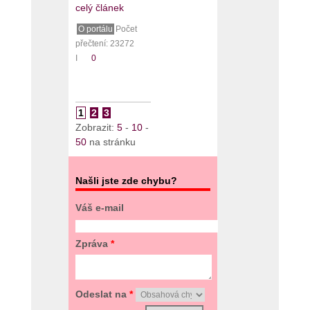
celý článek
O portálu
Počet
přečtení: 23272
I
0
1
2
3
Zobrazit:
5
-
10
-
50
na stránku
Našli jste zde chybu?
Váš e-mail
Zpráva
*
Odeslat na
*