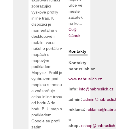
ulice ve
zobrazující
městě
výškové profily
začátek
inline tras. K
na ko...
dispozici je
Celý
momentálně v
článek
desktopové i
mobilní verzi
našeho portálu v
Kontakty
mapách s
mapovým
Kontakty
podkladem
nabruslich.cz
Mapy.cz. Profil je
vyobrazen pod
www.nabruslich.cz
mapkou s trasou
info:
info@nabruslich.cz
a znázorňuje
celou inline trasu
admin:
admin@nabruslich.cz
od bodu A do
bodu B. U map s
reklama:
reklama@nabruslich.cz
podkladem
e-
Google se profil
shop:
eshop@nabruslich.cz
zatím