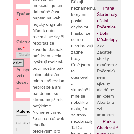
Děkuji
měsících, je čím
Praha
neznámému,
dál méně času
Zpráva
Štěrboholy
který mi
napsat na web
*
(Dolní
poslal
nějaký originální
Počernice
chybovou
článek nebo
- Dolní
hlášku, že
recenzi stezky či
Měcholupy
se mu
Odeslat
reportáž ze
>>>
nezobrazují
na
*
závodu. Jednak
Začátek
žádné
náš team zcela
stezky
trasy.
vytěžují rodinné
(směrem z
Celé jsem
povinnosti a pak
Antispam:
2
Počernic)
to
inline aktivitám
krát
není
otestoval
mimo náš region
deset
sjízdný ,
a
neprospěla ani
=
ale dá se
skutečně i
pandemie, se
jet kolem
mne se
kterou se již rok
Alberta a
několikrát
potýkáme.
vzít ...
stalo, že
Kalendář
Nicméně víme,
se trasy
08.06.2026
že si na náš web
nezobrazily.
Park u
08.08.2026
chodíte
Takže
Chodovské
I
především pro
jsem tomu