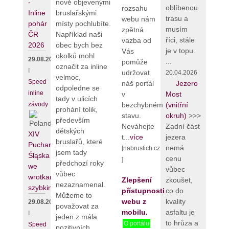
-
nově objevenými
oblíbenou
rozsahu
Inline
bruslařskými
trasu a
webu nám
pohár
místy pochlubíte.
musím
zpětná
ČR
Například naši
říci, stále
vazba od
2026
obec bych bez
je v topu.
Vás
okolků mohl
29.08.2026
...
pomůže
označit za inline
I
udržovat
20.04.2026
velmoc,
Speed
náš portál
Jezero
odpoledne se
inline
v
Most
tady v ulicích
bezchybném
závody
(vnitřní
prohání tolik,
stavu.
okruh)
>>>
především
Neváhejte
Zadní část
dětských
XIV
t...
více
jezera
bruslařů, které
Puchar
nemá
[nabruslich.cz
jsem tady
Śląska
cenu
]
předchozí roky
we
vůbec
vůbec
wrotkarstwie
Zlepšení
zkoušet,
nezaznamenal.
szybkim
přístupnosti
co do
Můžeme to
webu z
kvality
29.08.2026
považovat za
mobilu.
asfaltu je
I
jeden z mála
to hrůza a
O portálu
Speed
pozitivních