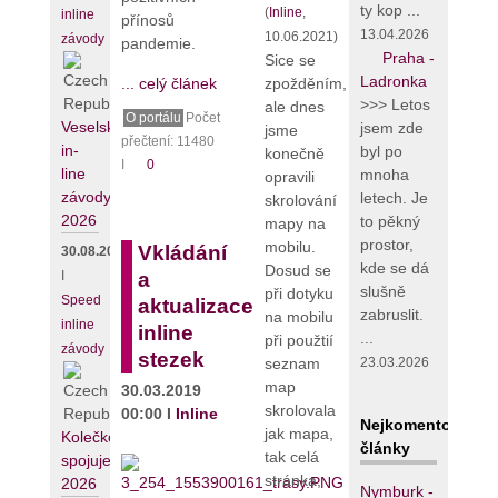
ty kop ...
(
Inline
,
inline
přínosů
13.04.2026
10.06.2021)
závody
pandemie.
Praha -
Sice se
Ladronka
zpožděním,
... celý článek
>>> Letos
ale dnes
O portálu
Počet
Veselské
jsem zde
jsme
přečtení: 11480
in-
byl po
konečně
I
0
line
mnoha
opravili
závody
letech. Je
skrolování
2026
to pěkný
mapy na
prostor,
mobilu.
Vkládání
30.08.2026
kde se dá
Dosud se
I
a
slušně
při dotyku
Speed
aktualizace
zabruslit.
na mobilu
inline
inline
...
při použtií
závody
stezek
seznam
23.03.2026
map
30.03.2019
skrolovala
00:00 I
Inline
Nejkomentovanějš
jak mapa,
Kolečko
články
tak celá
spojuje
stránka,
2026
Nymburk -