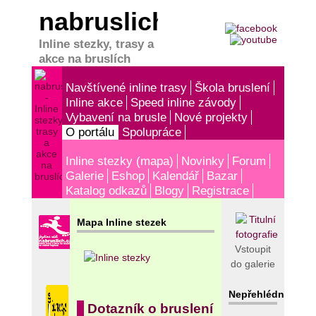
nabruslich.cz
Inline stezky, trasy a
akce na bruslích
Navštívené inline trasy
Škola bruslení
Inline akce
Speed inline závody
Vybavení na brusle
Nové projekty
O portálu
Spolupráce
Inline stezky (mapa)
Novinky
Forum
Galerie
Eshop
Kalendář
Bazar
Katalog odkazů
Blogy
Registrace
Mapa Inline stezek
Vstoupit
do galerie
Nepřehlédněte!
Dotazník o bruslení