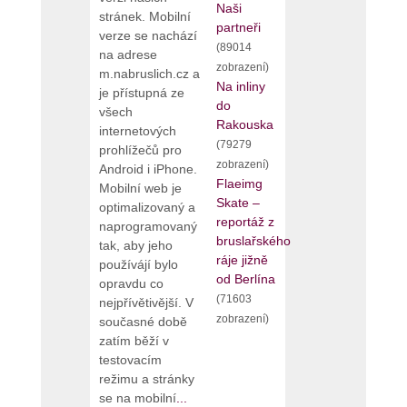
Naši
stránek. Mobilní
partneři
verze se nachází
(89014
na adrese
zobrazení)
m.nabruslich.cz a
Na inliny
je přístupná ze
do
všech
Rakouska
internetových
(79279
prohlížečů pro
zobrazení)
Android i iPhone.
Flaeimg
Mobilní web je
Skate –
optimalizovaný a
reportáž z
naprogramovaný
bruslařského
tak, aby jeho
ráje jižně
používájí bylo
od Berlína
opravdu co
(71603
nejpřívětivější. V
zobrazení)
současné době
zatím běží v
testovacím
režimu a stránky
se na mobilní
...