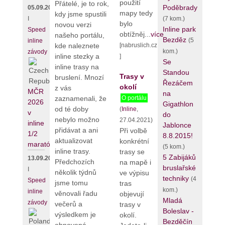
použití
Přátelé, je to rok,
Poděbrady
05.09.2026
mapy tedy
kdy jsme spustili
(7 kom.)
I
bylo
novou verzi
Inline park
Speed
obtížněj...
více
našeho portálu,
Bezděz
(5
inline
[nabruslich.cz
kde naleznete
kom.)
závody
inline stezky a
]
Se
inline trasy na
Standou
Trasy v
bruslení. Mnozí
Řezáčem
okolí
z vás
MČR
na
zaznamenali, že
O portálu
2026
Gigathlon
od té doby
(
Inline
,
v
do
nebylo možno
27.04.2021)
inline
Jablonce
přidávat a ani
Při volbě
1/2
8.8.2015!
aktualizovat
konkrétní
maratónu
(5 kom.)
inline trasy.
trasy se
5 Zabijáků
13.09.2026
Předchozích
na mapě i
bruslařské
I
několik týdnů
ve výpisu
techniky
(4
Speed
jsme tomu
tras
kom.)
inline
věnovali řadu
objevují
Mladá
závody
večerů a
trasy v
Boleslav -
výsledkem je
okolí.
Bezděčín
obnovená