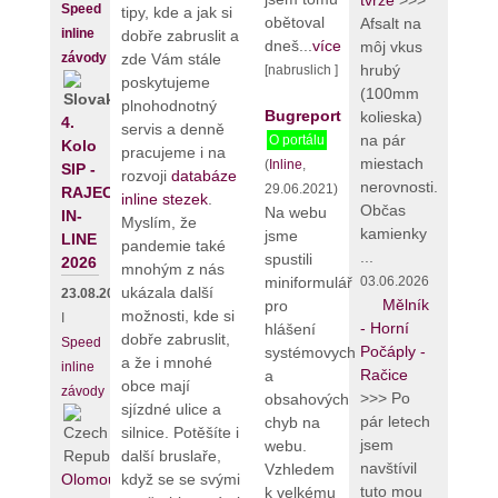
tvrze
>>>
Speed
tipy, kde a jak si
obětoval
Afsalt na
inline
dobře zabruslit a
dneš...
více
môj vkus
závody
zde Vám stále
hrubý
[nabruslich ]
poskytujeme
(100mm
plnohodnotný
Bugreport
kolieska)
4.
servis a denně
na pár
O portálu
Kolo
pracujeme i na
miestach
(
Inline
,
SIP -
rozvoji
databáze
nerovnosti.
29.06.2021)
RAJECKÝ
inline stezek
.
Občas
Na webu
IN-
Myslím, že
kamienky
jsme
LINE
pandemie také
...
spustili
2026
mnohým z nás
miniformulář
03.06.2026
ukázala další
23.08.2026
Mělník
pro
možnosti, kde si
I
- Horní
hlášení
dobře zabruslit,
Speed
Počáply -
systémovych
a že i mnohé
inline
Račice
a
obce mají
závody
>>> Po
obsahových
sjízdné ulice a
pár letech
chyb na
silnice. Potěšíte i
jsem
webu.
další bruslaře,
navštívil
Vzhledem
Olomouc
když se se svými
tuto mou
k velkému