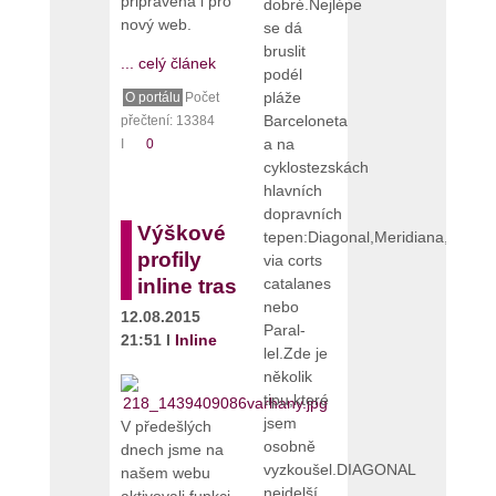
připravena i pro
dobré.Nejlépe
nový web.
se dá
bruslit
... celý článek
podél
pláže
O portálu
Počet
Barceloneta
přečtení: 13384
a na
I
0
cyklostezskách
hlavních
dopravních
Výškové
tepen:Diagonal,Meridiana,Gran
profily
via corts
catalanes
inline tras
nebo
12.08.2015
Paral-
21:51 I
Inline
lel.Zde je
několik
tipu,které
jsem
V předešlých
osobně
dnech jsme na
vyzkoušel.DIAGONAL
našem webu
nejdelší
aktivovali funkci