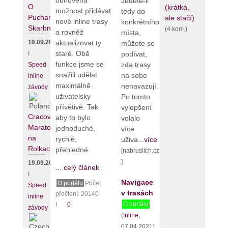
Jedete-li
O
(krátká,
možnost přidávat
tedy do
Puchar
ale stačí)
nové inline trasy
konkrétního
Skarbnika
(4 kom.)
a rovněž
místa,
aktualizovat ty
19.09.2026
můžete se
staré. Obě
podívat,
I
funkce jsme se
zda trasy
Speed
snažili udělat
na sebe
inline
maximálně
nenavazují.
závody
uživatelsky
Po tomto
přívětivě. Tak
vylepšení
Cracovia
aby to bylo
volalo
Maraton
jednoduché,
více
na
rychlé,
uživa...
více
Rolkach
přehledné.
[nabruslich.cz
]
19.09.2026
... celý článek
I
Navigace
O portálu
Počet
Speed
v trasách
přečtení: 20140
inline
O portálu
I
0
závody
(
Inline
,
07.04.2021)