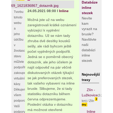
Databáze
inline
24.05.2021 08:00 I
Inline
Tvorbu
stezek
tohoto
Nevíte
Možná jste už na webu
webu
kam
zaregistrovali krátké oznámení
vyrazit na
a
vybízející k vyplnění
brusle?
jeho
dotazníku. Už se nám tady
Navštivte
údržbu
zhruba dvě desítky kousků
naši
v
sešly, ale rádi byhcom ještě
databázi
životaschopném
počet vyplněných podpořili.
inline
stavu
Jedná se o poměrně obecný
stezek
dotazník, ale jeho účelem je
můžete
najít odpověď na pár věčně
podpořit
diskutovaných otázek týkající
zakoupením
Nejnovější
se jak preferovaných stezek,
virtuální
trasy
tak vašeho vybavení na inline
kávy.
brusle. Slibujeme, že si tady
Zlín -
Děkujeme
statistiku dotazníku během
Lužkovice
všem
(3.25
června odprezentujeme.
2
podporovatelům,
km) / Zlín
Poslední otázka v dotazníku
dny
Vaší
má možnost otevřené
Inline
podpory