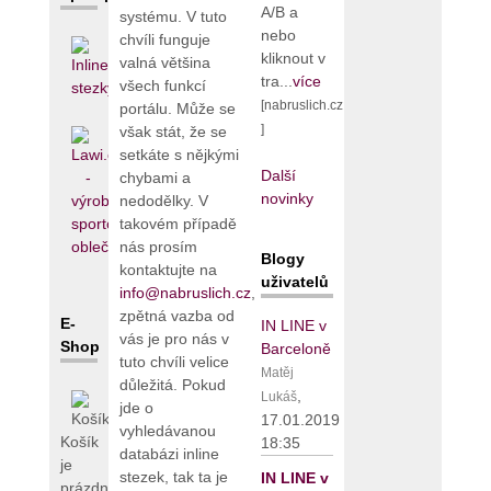
A/B a
systému. V tuto
nebo
chvíli funguje
kliknout v
valná většina
tra...
více
všech funkcí
[nabruslich.cz
portálu. Může se
]
však stát, že se
setkáte s nějkými
Další
chybami a
novinky
nedodělky. V
takovém případě
nás prosím
Blogy
kontaktujte na
uživatelů
info@nabruslich.cz
,
zpětná vazba od
E-
IN LINE v
vás je pro nás v
Shop
Barceloně
tuto chvíli velice
Matěj
důležitá. Pokud
,
Lukáš
jde o
17.01.2019
vyhledávanou
Košík
18:35
databázi inline
je
stezek, tak ta je
IN LINE v
prázdný