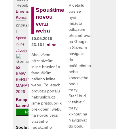
V detailu
Spouštíme
tras se
Brněnský
novou
nyní
Komár
verzi
můžete
27.09.2026
odkazem
webu
I
přesměrovat
Speed
10.05.2018
na Google
23:16 I
Inline
inline
a Seznam
závody
navigaci
Ahoj všem
do
příznhivcům
počátečního
inline bruslení a
52.
nebo
fanouškům
BMW
koncového
našeho inline
BERLIN-
bodu
webu. Po letech
MARATHON
trasy.
provozu portálu
2026
Stačí buď
nabruslich.cz
Kompletní
v záhlaví
jsme přistoupili k
kalendář
trasy
překlopení webu
kiknout na
na novou verzi
Navigovat
vlastního
do bodu
Spolupracujeme
redakčního