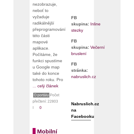
nezobrazuje,
neboť to
vyžaduje
FB
radikálnější
skupina:
Inline
přeprogramování
stezky
této části
FB
mapové
skupina:
Večerní
aplikace.
bruslení
Počítáme, že
funkci spustíme
FB
u Google map
stránka:
také do konce
nabruslich.cz
tohoto roku. Pro
... celý článek
O portálu
Počet
přečtení: 22803
Nabruslich.cz
I
0
na
Facebooku
Mobilní