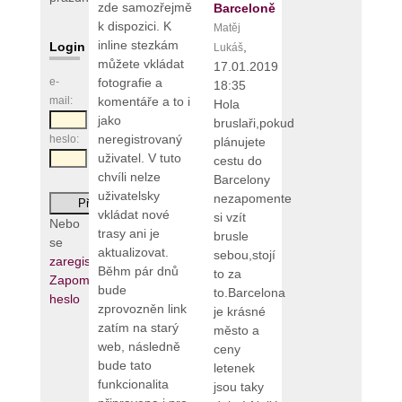
zde samozřejmě
Barceloně
k dispozici. K
Matěj
inline stezkám
,
Login
Lukáš
můžete vkládat
17.01.2019
fotografie a
e-
18:35
komentáře a to i
mail:
Hola
jako
bruslaři,pokud
neregistrovaný
heslo:
plánujete
uživatel. V tuto
cestu do
chvíli nelze
Barcelony
uživatelsky
nezapomente
vkládat nové
si vzít
Nebo
trasy ani je
brusle
se
aktualizovat.
sebou,stojí
zaregistrujte
Běhm pár dnů
to za
Zapomenuté
bude
to.Barcelona
heslo
zprovozněn link
je krásné
zatím na starý
město a
web, následně
ceny
bude tato
letenek
funkcionalita
jsou taky