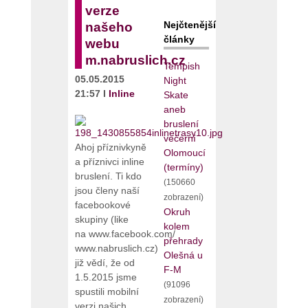
verze
Nejčtenější
našeho
články
webu
m.nabruslich.cz
Tempish
05.05.2015
Night
21:57 I
Inline
Skate
aneb
bruslení
večerní
Ahoj příznivkyně
Olomoucí
a příznivci inline
(termíny)
bruslení. Ti kdo
(150660
jsou členy naší
zobrazení)
facebookové
Okruh
skupiny (like
kolem
na www.facebook.com/
přehrady
www.nabruslich.cz)
Olešná u
již vědí, že od
F-M
1.5.2015 jsme
(91096
spustili mobilní
zobrazení)
verzi našich