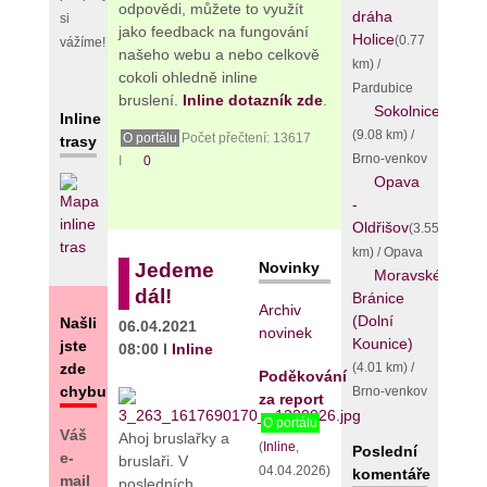
odpovědi, můžete to využít
dráha
si
jako feedback na fungování
Holice
(0.77
vážíme!
našeho webu a nebo celkově
km) /
cokoli ohledně inline
Pardubice
bruslení.
Inline
do
tazník zde
.
Sokolnice
Inline
(9.08 km) /
O portálu
Počet přečtení: 13617
trasy
Brno-venkov
I
0
Opava
-
Oldřišov
(3.55
km) / Opava
Novinky
Jedeme
Moravské
dál!
Bránice
Archiv
(Dolní
Našli
06.04.2021
novinek
Kounice)
jste
08:00 I
Inline
(4.01 km) /
zde
Poděkování
chybu?
Brno-venkov
za report
O portálu
Váš
Ahoj bruslařky a
(
Inline
,
Poslední
e-
bruslaři. V
04.04.2026)
komentáře
mail
posledních