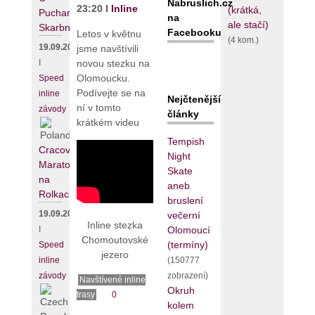
Nabruslich.cz
23:20 I
Inline
(krátká,
Puchar
na
ale stačí)
Skarbnika
Facebooku
Letos v květnu
(4 kom.)
19.09.2026
jsme navštívili
novou stezku na
I
Olomoucku.
Speed
Podívejte se na
inline
Nejčtenější
ní v tomto
závody
články
krátkém videu
Tempish
Cracovia
Night
Maraton
Skate
na
aneb
Rolkach
bruslení
19.09.2026
večerní
Inline stezka
Olomoucí
I
Chomoutovské
(termíny)
Speed
jezero
(150777
inline
zobrazení)
závody
Navštívené inline
Okruh
trasy
0
kolem