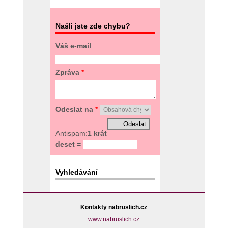
Našli jste zde chybu?
Váš e-mail
Zpráva
*
Odeslat na
*
Antispam:
1 krát
deset =
Vyhledávání
Kontakty nabruslich.cz
www.nabruslich.cz