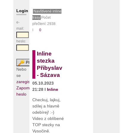
Login
Navštívené inline
trasy
Počet
e-
přečtení: 2938
mail:
I
0
heslo:
Inline
stezka
Přibyslav
Nebo
- Sázava
se
zaregistrujte
05.10.2023
Zapomenuté
21:28 I
Inline
heslo
Checkuj, lajkuj,
sdílej a hlavně
odebírej! :-)
Video z oblíbené
TOP stezky na
Vysočině.