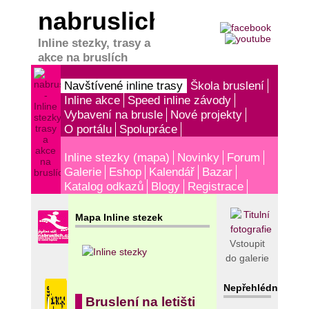
nabruslich.cz
Inline stezky, trasy a
akce na bruslích
Navštívené inline trasy
Škola bruslení
Inline akce
Speed inline závody
Vybavení na brusle
Nové projekty
O portálu
Spolupráce
Inline stezky (mapa)
Novinky
Forum
Galerie
Eshop
Kalendář
Bazar
Katalog odkazů
Blogy
Registrace
Mapa Inline stezek
Vstoupit
do galerie
Nepřehlédněte!
Bruslení na letišti