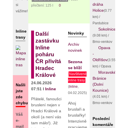
dráha
si
přečtení: 125 I
0
Holice
(0.77
vážíme!
km) /
Pardubice
Sokolnice
Inline
Novinky
Další
(9.08 km) /
trasy
zastávku
Brno-venkov
Archiv
Inline
Opava
novinek
-
poháru
Oldřišov
(3.55
ČR přivítá
Sezona
km) / Opava
Hradec
se blíží
Moravské
Králové
Navštívené
Bránice
inline trasy
24.06.2026
(Dolní
Našli
(
Inline
,
07:51 I
Inline
Kounice)
jste
04.02.2025)
(4.01 km) /
zde
Přátelé, fanoušci
chybu?
Brno-venkov
Ahoj
bruslení nejen v
bruslaři a
Hradci Králové a
Váš
bruslařky!
okolí (a není vás
Poslední
e-
Intenzivně
tam málo!). Již
komentáře
mail
pracujeme