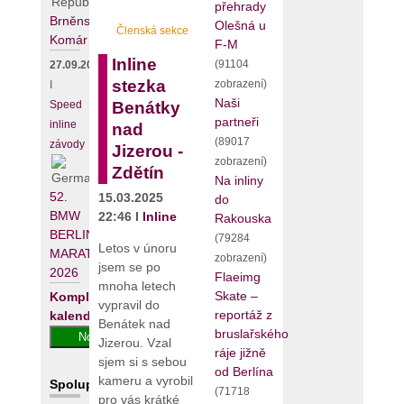
přehrady
Brněnský
Olešná u
Členská sekce
Komár
F-M
Inline
(91104
27.09.2026
stezka
zobrazení)
I
Naši
Benátky
Speed
partneři
inline
nad
(89017
závody
Jizerou -
zobrazení)
Zdětín
Na inliny
52.
15.03.2025
do
BMW
22:46 I
Inline
Rakouska
BERLIN-
(79284
Letos v únoru
MARATHON
zobrazení)
jsem se po
2026
Flaeimg
mnoha letech
Skate –
Kompletní
vypravil do
reportáž z
kalendář
Benátek nad
bruslařského
Jizerou. Vzal
ráje jižně
sjem si s sebou
od Berlína
kameru a vyrobil
Spolupracujeme
(71718
pro vás krátké