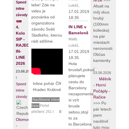
tvrze
>>>
Speed
tebe! Zde na
,
Lukáš
Afsalt na
inline
videu je
17.01.2019
môj vkus
závody
pozvánka od
18:35
hrubý
organizátora
(100mm
IN LINE v
4.
závodu Sváti
kolieska)
Barceloně
Kolo
Sladkého, kterou
na pár
SIP -
Matěj
rádi sdílíme.
miestach
,
RAJECKÝ
Lukáš
nerovnosti.
IN-
17.01.2019
Občas
LINE
18:35
kamienky
2026
Hola
...
bruslaři,pokud
23.08.2026
03.06.2026
plánujete
I
Mělník
cestu do
Inline pohár ČR
Speed
- Horní
Barcelony
Hradec Králové
inline
Počáply -
nezapomente
závody
Račice
si vzít
Navštívené inline
>>> Po
brusle
trasy
Počet
pár letech
sebou,stojí
přečtení: 251 I
0
jsem
to za
Olomouc
navštívil
to.Barcelona
-
tuto mou