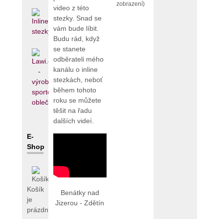
zobrazení)
video z této
stezky. Snad se
vám bude líbit.
Budu rád, když
se stanete
odběrateli mého
kanálu o inline
stezkách, neboť
během tohoto
roku se můžete
těšit na řadu
dalších videí.
E-
Shop
Košík
Benátky nad
je
Jizerou - Zdětín
prázdný