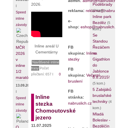
admin:
admin@nabruslich.cz
2026.
Poděbrady
I
reklama:
reklama@nabruslich.cz
(7 kom.)
Speed
Inline park
inline
e-
Bezděz
(5
závody
shop:
eshop@nabruslich.cz
kom.)
Se
Standou
Inline areál U
FB
Řezáčem
MČR
Cementárny
skupina:
Inline
na
2026
stezky
Gigathlon
v
Navštívené inline
do
inline
trasy
Počet
FB
Jablonce
1/2
přečtení: 657 I
0
skupina:
Večerní
8.8.2015!
maratónu
bruslení
(5 kom.)
13.09.2026
5 Zabijáků
FB
I
bruslařské
Inline
stránka:
Speed
techniky
(4
nabruslich.cz
stezka
inline
kom.)
Chomoutovské
závody
Mladá
jezero
Boleslav -
11.07.2025
Bezděčín
O