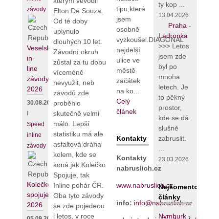
kterým vévodil
ty kop ...
tipu,které
závody
Elton De Souza.
13.04.2026
jsem
Od té doby
Praha -
osobně
uplynulo
Ladronka
vyzkoušel.DIAGONAL
dlouhých 10 let.
>>> Letos
Veselské
nejdelší
Závodní okruh
jsem zde
in-
ulice ve
zůstal za tu dobu
byl po
line
městě
víceméně
mnoha
závody
začátek
nevyužit, neb
letech. Je
2026
na ko...
závodů zde
to pěkný
Celý
proběhlo
30.08.2026
prostor,
článek
skutečně velmi
I
kde se dá
málo. Lepší
Speed
slušně
statistiku má ale
inline
zabruslit.
Kontakty
asfaltová dráha
závody
...
kolem, kde se
Kontakty
23.03.2026
koná jak Kolečko
nabruslich.cz
Spojuje, tak
Kolečko
Inline pohár ČR.
www.nabruslich.cz
Nejkomentovanějš
spojuje
Oba tyto závody
články
info:
info@nabruslich.cz
2026
se zde pojedeou
i letos, v roce
Nymburk -
05.09.2026