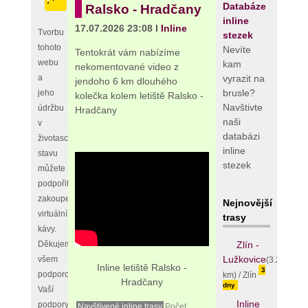
Databáze
Ralsko - Hradčany
inline
17.07.2026 23:08 I
Inline
Tvorbu
stezek
tohoto
Nevíte
Tentokrát vám nabízíme
webu
kam
nekomentované video z
vyrazit na
a
jendoho 6 km dlouhého
brusle?
jeho
kolečka kolem letiště Ralsko -
Navštivte
údržbu
Hradčany
naši
v
databázi
životaschopném
inline
stavu
stezek
můžete
podpořit
zakoupením
Nejnovější
virtuální
trasy
kávy.
Zlín -
Děkujeme
Lužkovice
všem
(3.25
Inline letiště Ralsko -
3
podporovatelům,
km) / Zlín
Hradčany
dny
Vaší
Inline
podpory
Navštívené inline trasy
Počet