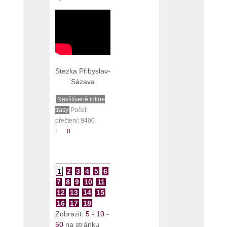
Stezka Přibyslav-
Sázava
Navštívené inline
trasy
Počet
přečtení: 9400
I
0
1
2
3
4
5
6
7
8
9
10
11
12
13
14
15
16
17
18
Zobrazit:
5
-
10
-
50
na stránku