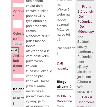
tuto sobotu
na
zavítá další
Praha
přípravě
zastávka Inline
Zpráva
Štěrboholy
webu na
poháru ČR v
*
(Dolní
novou
rychlobruslení
Počernice
sezonu!
pod hradecká
- Dolní
Máte se
lízátka.
Měcholupy
Odeslat
na co těšit
Nenechte si ujít
>>>
na
*
:-)
příležitost se
Začátek
tohoto
stezky
[nabruslich.cz
otevřeného a k
(směrem z
]
Antispam:
7
veřejnosti velmi
Počernic)
krát
přívětivého
není
Další
deset
závodu
sjízdný ,
novinky
=
zúčastnit. Akce je
ale dá se
vhodná pro
jet kolem
kohokoli. Takže
Blogy
Alberta a
jestli si rád/a
uživatelů
vzít ...
Kalendář
měříš čas a
08.06.2026
IN LINE v
porovnáváš své
Park u
08.08.2026
Barceloně
výkony, je to
Chodovské
I
akce právě pro
Matěj