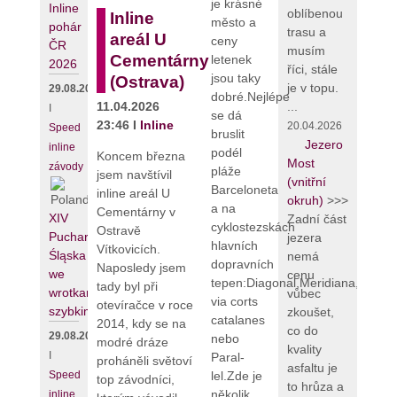
je krásné
Inline
oblíbenou
Inline
město a
pohár
trasu a
areál U
ceny
ČR
musím
Cementárny
letenek
2026
říci, stále
jsou taky
(Ostrava)
je v topu.
29.08.2026
dobré.Nejlépe
11.04.2026
...
I
se dá
23:46 I
Inline
20.04.2026
Speed
bruslit
Jezero
inline
podél
Koncem března
Most
závody
pláže
jsem navštívil
(vnitřní
Barceloneta
inline areál U
okruh)
>>>
a na
Cementárny v
XIV
Zadní část
cyklostezskách
Ostravě
Puchar
jezera
hlavních
Vítkovicích.
Śląska
nemá
dopravních
Naposledy jsem
we
cenu
tepen:Diagonal,Meridiana,Gran
tady byl při
wrotkarstwie
vůbec
via corts
otevíračce v roce
szybkim
zkoušet,
catalanes
2014, kdy se na
co do
29.08.2026
nebo
modré dráze
kvality
I
Paral-
proháněli světoví
asfaltu je
lel.Zde je
Speed
top závodníci,
to hrůza a
několik
inline