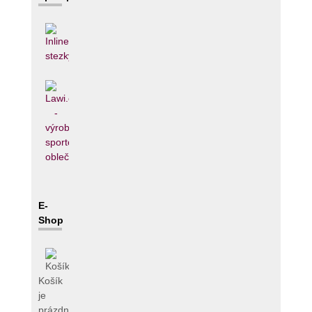
E-
Shop
Košík
je
prázdný