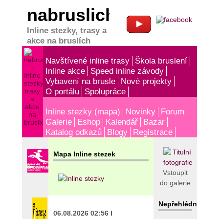
nabruslich.cz
Inline stezky, trasy a
akce na bruslích
Navštívené inline trasy
Škola bruslení
Inline akce
Speed inline závody
Vybavení na brusle
Nové projekty
O portálu
Spolupráce
Inline stezky (mapa)
Novinky
Forum
Galerie
Eshop
Kalendář
Bazar
Katalog odkazů
Blogy
Registrace
Mapa Inline stezek
Vstoupit
do galerie
Nepřehlédněte!
06.08.2026 02:56 I