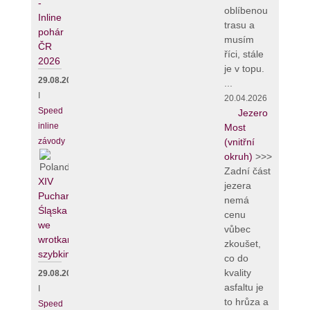
-
oblíbenou
Inline
trasu a
pohár
musím
ČR
říci, stále
2026
je v topu.
29.08.2026
...
I
20.04.2026
Speed
Jezero
inline
Most
závody
(vnitřní
okruh)
>>>
Zadní část
XIV
jezera
Puchar
nemá
Śląska
cenu
we
vůbec
wrotkarstwie
zkoušet,
szybkim
co do
kvality
29.08.2026
asfaltu je
I
to hrůza a
Speed