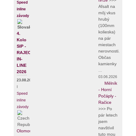
tvrze
>>>
Speed
Afsalt na
inline
môj vkus
závody
hrubý
(100mm
kolieska)
4.
na pár
Kolo
miestach
SIP -
nerovnosti.
RAJECKÝ
Občas
IN-
kamienky
LINE
...
2026
03.06.2026
23.08.2026
Mělník
I
- Horní
Speed
Počáply -
inline
Račice
závody
>>> Po
pár letech
jsem
navštívil
Olomouc
tuto mou