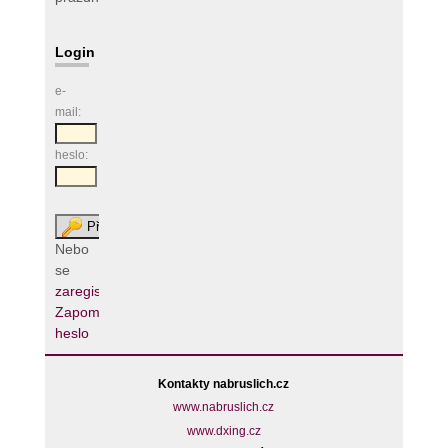
Login
e-
mail:
heslo:
Nebo
se
zaregistrujte
Zapomenuté
heslo
Kontakty nabruslich.cz
www.nabruslich.cz
www.dxing.cz