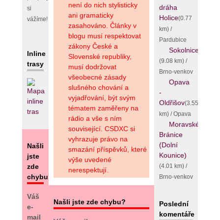
není do nich stylisticky
dráha
si
ani gramaticky
Holice
(0.77
vážíme!
zasahováno. Články v
km) /
blogu musí respektovat
Pardubice
zákony České a
Sokolnice
Inline
Slovenské republiky,
(9.08 km) /
trasy
musí dodržovat
Brno-venkov
všeobecné zásady
Opava
slušného chování a
-
vyjadřování, být svým
Oldřišov
(3.55
tématem zaměřeny na
km) / Opava
rádio a vše s ním
Moravské
související. CSDXC si
Bránice
vyhrazuje právo na
(Dolní
Našli
smazání příspěvků, které
Kounice)
jste
výše uvedené
(4.01 km) /
zde
nerespektují.
chybu?
Brno-venkov
Váš
Našli jste zde chybu?
Poslední
e-
komentáře
mail