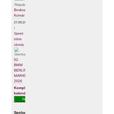
Brněnský
Komár
27.09.2026
I
Speed
inline
závody
52.
BMW
BERLIN-
MARATHON
2026
Kompletní
kalendář
Spolupracujeme