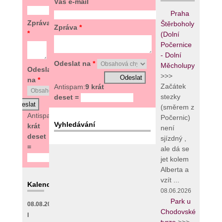
Váš e-mail
Praha
Zpráva
Štěrboholy
Zpráva
*
*
(Dolní
Počernice
- Dolní
Odeslat na
*
Měcholupy
Odeslat
>>>
na
*
Začátek
Antispam:
9 krát
stezky
deset =
(směrem z
Antispam:
7
Počernic)
Vyhledávání
krát
není
deset
sjízdný ,
=
ale dá se
jet kolem
Alberta a
vzít ...
Kalendář
08.06.2026
Park u
08.08.2026
Chodovské
I