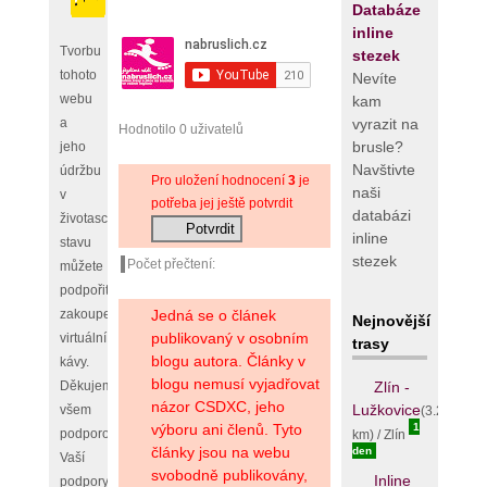
Databáze
inline
Tvorbu
stezek
tohoto
Nevíte
webu
kam
vyrazit na
a
Hodnotilo 0 uživatelů
brusle?
jeho
Navštivte
údržbu
Pro uložení hodnocení
3
je
naši
v
potřeba jej ještě potvrdit
databázi
životaschopném
inline
stavu
stezek
Počet přečtení:
můžete
podpořit
Jedná se o článek
zakoupením
Nejnovější
publikovaný v osobním
virtuální
trasy
blogu autora. Články v
kávy.
blogu nemusí vyjadřovat
Zlín -
Děkujeme
názor CSDXC, jeho
Lužkovice
všem
(3.25
1
výboru ani členů. Tyto
podporovatelům,
km) / Zlín
články jsou na webu
den
Vaší
svobodně publikovány,
Inline
podpory