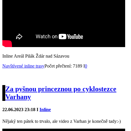
Inline Areál Pilák Ždár nad Sázavou
Navštívené inline trasy
Počet přečtení: 7189 I
0
Za pyšnou princeznou po cyklostezce
Varhany
22.06.2023 23:18 I
Inline
Nějaký ten pátek to trvalo, ale video z Varhan je konečně tady:-)