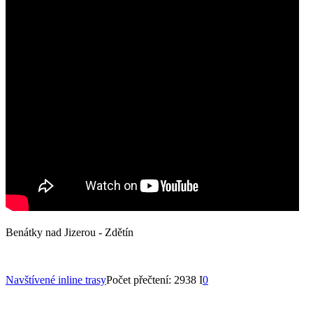
Benátky nad Jizerou - Zdětín
Navštívené inline trasy
Počet přečtení: 2938 I
0