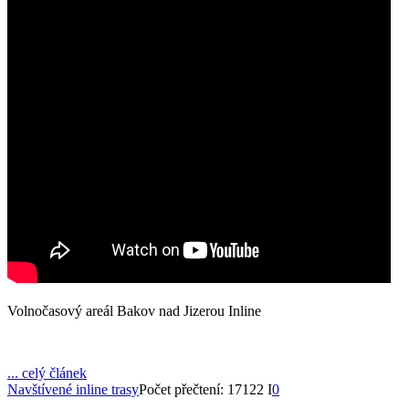
Volnočasový areál Bakov nad Jizerou Inline
... celý článek
Navštívené inline trasy
Počet přečtení: 17122 I
0