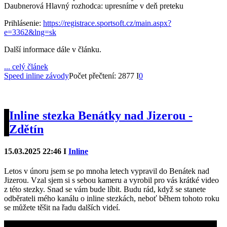
Daubnerová Hlavný rozhodca: upresníme v deň preteku
Prihlásenie:
https://registrace.sportsoft.cz/main.aspx?
e=3362&lng=sk
Další informace dále v článku.
... celý článek
Speed inline závody
Počet přečtení: 2877 I
0
Inline stezka Benátky nad Jizerou -
Zdětín
15.03.2025 22:46 I
Inline
Letos v únoru jsem se po mnoha letech vypravil do Benátek nad
Jizerou. Vzal sjem si s sebou kameru a vyrobil pro vás krátké video
z této stezky. Snad se vám bude líbit. Budu rád, když se stanete
odběrateli mého kanálu o inline stezkách, neboť během tohoto roku
se můžete těšit na řadu dalších videí.