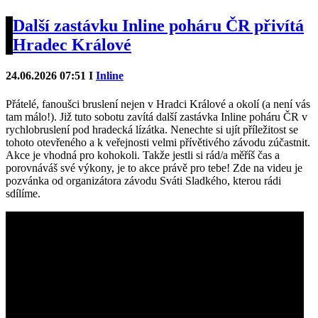
Další zastávku Inline poháru ČR přivítá
Hradec Králové
24.06.2026 07:51 I
Inline
Přátelé, fanoušci bruslení nejen v Hradci Králové a okolí (a není vás
tam málo!). Již tuto sobotu zavítá další zastávka Inline poháru ČR v
rychlobruslení pod hradecká lízátka. Nenechte si ujít příležitost se
tohoto otevřeného a k veřejnosti velmi přívětivého závodu zúčastnit.
Akce je vhodná pro kohokoli. Takže jestli si rád/a měříš čas a
porovnáváš své výkony, je to akce právě pro tebe! Zde na videu je
pozvánka od organizátora závodu Sváti Sladkého, kterou rádi
sdílíme.