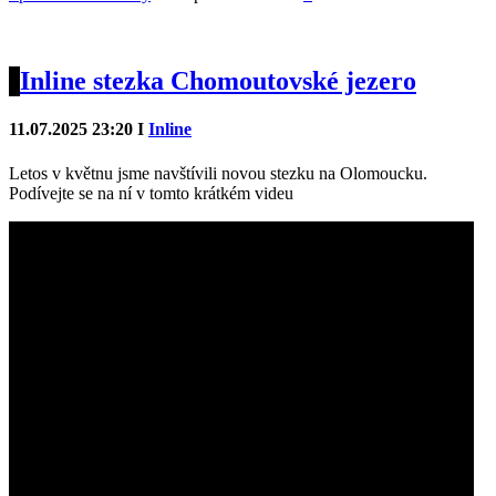
Inline stezka Chomoutovské jezero
11.07.2025 23:20 I
Inline
Letos v květnu jsme navštívili novou stezku na Olomoucku.
Podívejte se na ní v tomto krátkém videu