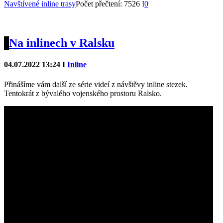
Navštívené inline trasy
Počet přečtení: 7526 I
0
Na inlinech v Ralsku
04.07.2022 13:24 I
Inline
Přinášíme vám další ze série videí z návštěvy inline stezek.
Tentokrát z bývalého vojenského prostoru Ralsko.