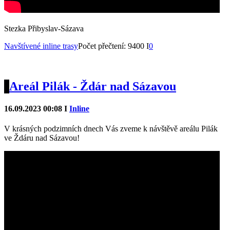
Stezka Přibyslav-Sázava
Navštívené inline trasy
Počet přečtení: 9400 I
0
Areál Pilák - Ždár nad Sázavou
16.09.2023 00:08 I
Inline
V krásných podzimních dnech Vás zveme k návštěvě areálu Pilák
ve Ždáru nad Sázavou!