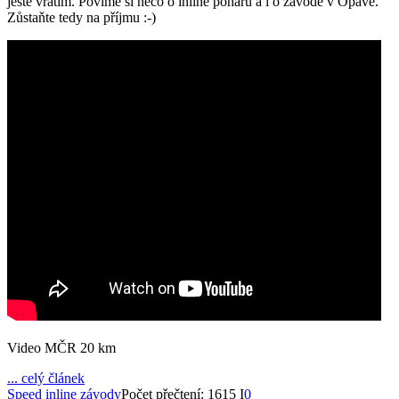
ještě vrátím. Povíme si něco o inline poháru a i o závodě v Opavě.
Zůstaňte tedy na příjmu :-)
Video MČR 20 km
... celý článek
Speed inline závody
Počet přečtení: 1615 I
0