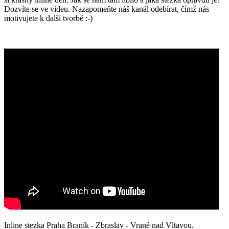
Dozvíte se ve videu. Nazapomeňte náš kanál odebírat, čímž nás
motivujete k další tvorbě :-)
Inline stezka Praha Braník - Zbraslav - Vrané nad Vltavou.