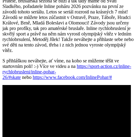
Přátelé, bruslařská sezona se blíží a tak tady máme od Sváti
Sladkého, pořadatele Inline poháru 2026 pozvánku na první ze
závodů tohoto seriálu. Letos se seriál rozrostl na krásných 7 míst!
Závodů se můžete letos zúčastnit v Ostravě, Praze, Táboře, Hradci
Králové, Brně, Mladá Boleslavi a Olomouci! Závody jsou určeny
jak pro profíky, tak pro amatérské bruslaře. Inline rychlobruslení je
skvělý sport a právě na něm nám vyrostl olympijský vítěz v ledním
rychlobrsulení, Metoděj Jílek! Takže neváhejte a přihlaste sebe nebo
své děti na tento závod, třeba i z nich jednou vyroste olympijský
vítěz.
S přihláškou neváhejte, ať víme, na koho se můžeme těšit ve
startovním poli! :-) Více ve videu a na
https://sport-action.cz/inline-
rychlobrusleni/inline-pohar-
26/#skate
nebo
https://www.facebook.com/InlinePohar/#