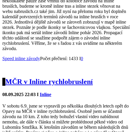
několikaleté pauze zase vrhnul do kolotoče závodů na inline
bruslích, budeme se kromě inline tras a inline stezek věnovat na
webu nabruslich.cz také jim. Již nyní na přelomu roku byl doplněn
kalendář potvrzených termínů závodů na inline bruslích v roce
2026. Jednotlivá dějiště závodů se zároveň zobrazují v mapě inline
stezek. Poznáte je podle ikonky se šachovnicovou vlajkou. Speciální
ikonku pak má seriál inline závodů Inline pohár 2026. Propagací
těchto událostí se snažíme podpořit zájem o závodní inline
rychlobruslení. Věříme, že se s řadou z vás uvidíme na některém
závodu.
Speed inline závody
Počet přečtení: 1433 I
0
MČR v Inline rychlobruslení
08.09.2025 22:03 I
Inline
V sobotu 6.9. jsme se vypravili po několika dlouhých letech opět do
Opavy na MČR v inline rychlobruslení. Osobně jsem se účastnil
závodu na 10 km. Z toho tedy bohužel vlastní video nabídnout
nemohu, ale dále v článku si můžete prohlédnout pěkné video od
Lubomíra Smržíka. K letošním závodům se během následujícíh dnů