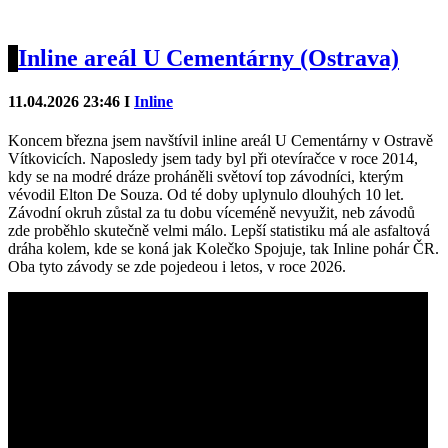
Inline areál U Cementárny (Ostrava)
11.04.2026 23:46 I
Inline
Koncem března jsem navštívil inline areál U Cementárny v Ostravě
Vítkovicích. Naposledy jsem tady byl při otevíračce v roce 2014,
kdy se na modré dráze proháněli světoví top závodníci, kterým
vévodil Elton De Souza. Od té doby uplynulo dlouhých 10 let.
Závodní okruh zůstal za tu dobu víceméně nevyužit, neb závodů
zde proběhlo skutečně velmi málo. Lepší statistiku má ale asfaltová
dráha kolem, kde se koná jak Kolečko Spojuje, tak Inline pohár ČR.
Oba tyto závody se zde pojedeou i letos, v roce 2026.