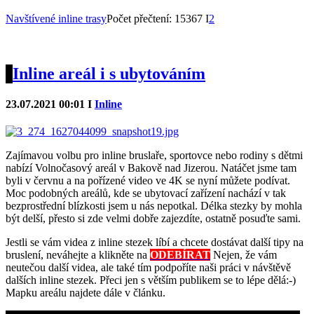
Navštívené inline trasy
Počet přečtení: 15367 I
2
Inline areál i s ubytováním
23.07.2021 00:01 I
Inline
Zajímavou volbu pro inline bruslaře, sportovce nebo rodiny s dětmi
nabízí Volnočasový areál v Bakově nad Jizerou. Natáčet jsme tam
byli v červnu a na pořízené video ve 4K se nyní můžete podívat.
Moc podobných areálů, kde se ubytovací zařízení nachází v tak
bezprostřední blízkosti jsem u nás nepotkal. Délka stezky by mohla
být delší, přesto si zde velmi dobře zajezdíte, ostatně posuďte sami.
Jestli se vám videa z inline stezek líbí a chcete dostávat další tipy na
bruslení, neváhejte a klikněte na
ODEBÍRAT
Nejen, že vám
neutečou další videa, ale také tím podpoříte naši práci v návštěvě
dalších inline stezek. Přeci jen s větším publikem se to lépe dělá:-)
Mapku areálu najdete dále v článku.