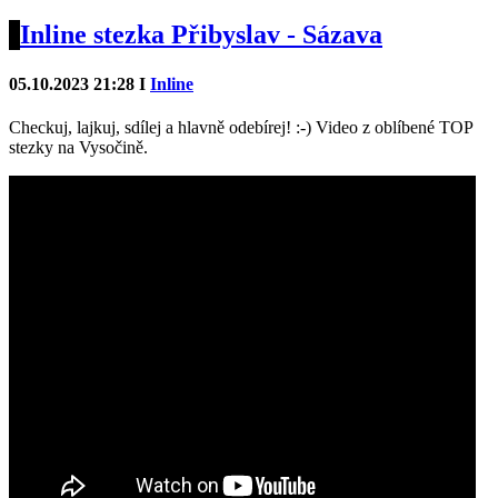
Inline stezka Přibyslav - Sázava
05.10.2023 21:28 I
Inline
Checkuj, lajkuj, sdílej a hlavně odebírej! :-) Video z oblíbené TOP
stezky na Vysočině.