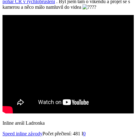
pohár ČR v rychlobruslení
. Byl jsem tam o víkendu a projel se s
kamerou a něco málo namluvil do videa
Inline areál Ladronka
Speed inline závody
Počet přečtení: 481 I
0