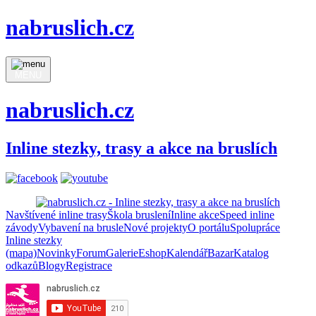
nabruslich.cz
MENU
nabruslich.cz
Inline stezky, trasy a akce na bruslích
Navštívené inline trasy
Škola bruslení
Inline akce
Speed inline
závody
Vybavení na brusle
Nové projekty
O portálu
Spolupráce
Inline stezky
(mapa)
Novinky
Forum
Galerie
Eshop
Kalendář
Bazar
Katalog
odkazů
Blogy
Registrace