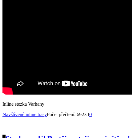
Inline stezka Varhany
Navštívené inline trasy
Počet přečtení: 6923 I
0