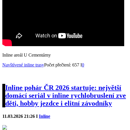
Inline areál U Cementárny
Navštívené inline trasy
Počet přečtení: 657 I
0
Inline pohár ČR 2026 startuje: největší
domácí seriál v inline rychlobruslení zve
děti, hobby jezdce i elitní závodníky
11.03.2026 21:26 I
Inline