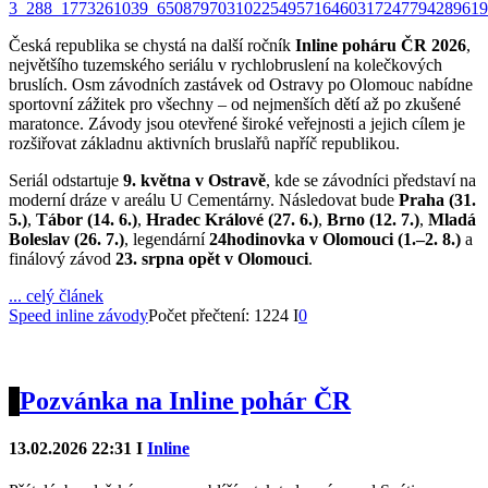
Česká republika se chystá na další ročník
Inline poháru ČR 2026
,
největšího tuzemského seriálu v rychlobruslení na kolečkových
bruslích. Osm závodních zastávek od Ostravy po Olomouc nabídne
sportovní zážitek pro všechny – od nejmenších dětí až po zkušené
maratonce. Závody jsou otevřené široké veřejnosti a jejich cílem je
rozšiřovat základnu aktivních bruslařů napříč republikou.
Seriál odstartuje
9. května v Ostravě
, kde se závodníci představí na
moderní dráze v areálu U Cementárny. Následovat bude
Praha (31.
5.)
,
Tábor (14. 6.)
,
Hradec Králové (27. 6.)
,
Brno (12. 7.)
,
Mladá
Boleslav (26. 7.)
, legendární
24hodinovka v Olomouci (1.–2. 8.)
a
finálový závod
23. srpna opět v Olomouci
.
... celý článek
Speed inline závody
Počet přečtení: 1224 I
0
Pozvánka na Inline pohár ČR
13.02.2026 22:31 I
Inline