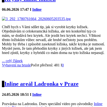
06.06.2026 17:47 I
Inline
Chtěl bych s Vámi sdílet tip, jak si vyrobit krytky ložisek.
Objednávám si celokeramciká ložiska, ale ten konkrétní typ co
mám, se dodává bez krytek. Ale jezdit bez krytek nechci. Vlhkost
těmto ložiskům vůbec nevadí, ale hrubé nečistoty jsou problém.
Mohly by třeba i způsobit zaseknutí ložiska, takže krytka je nutností.
Myslel jsem, že tam přehodím krytky z jiných ložisek, ale jak jsem
hned zjistil, krytky z hybridů co mám doma na tyto ložiska nepasují.
... celý článek
Vybavení na brusle
Počet přečtení: 481 I
0
Inline areál Ladronka v Praze
24.05.2026 18:51 I
Inline
Pozvánka na Ladronku. Dnes speciální video pro závodníky
Inline