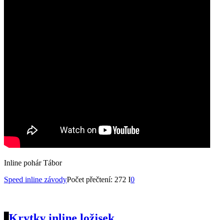
Inline pohár Tábor
Speed inline závody
Počet přečtení: 272 I
0
Krytky inline ložisek