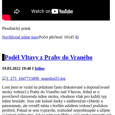
Ploužnický potok
Navštívené inline trasy
Počet přečtení: 10145 I
0
Podél Vltavy z Prahy do Vraného
19.03.2022 19:40 I
Inline
Loni jsem se vydal na průzkum často diskutované a doporučované
stezky vedoucí z Prahy do Vraného nad Vltavou. Jedná se o
povrchově různorodu inline stezku, vhodnou však pro každý typ
inline bruslaře. Jsou zde krásné úseky s nádhernými výhledy a
panoramaty, ale rovněž místa s horším asfaltem vedoucí pražskou
periferií. Pokud se sem vypravíte, rozhodně neprohloupíte a užijete
si krásný inline den. Jak se nám tam líbilo a jaká stezka opravdu je?